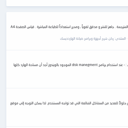
نموذج من النسخة الكاملة المترجمة لدليل استخدام مُخَلّص البَيانات Salvation Data for WD لسواقات وسترن دجيتال . الدليل يقع في 147 صفحة تقريباً ، معزز بالصور التوضيحة المترجمة . جاهز للنشر و مدقق لغوياً ـ ومحرر استعداداً للطباعة المباشرة . قياس الصفحة A4
المنتدى:
ركن شرح أجهزة وبرامج صيانة الهاردديسك
السلام عليكم لدي هارد wd3200aajs 320gb كان عليه باد سيكتور واستعملت معاه برنامج mhdd وتم عمل erase للهارد وتم اخفاء البادات ولكن المشلة التي تواجهني كالآتي : - عند استخدام برنامج disk manegment الموجود بالويندوز أجد أن مساحة الهارد كلها
فّر حلولاً للعديد من المشاكل الشائعة التي قد تواجه المستخدم. لذا يمكن التوجه إلى موقع