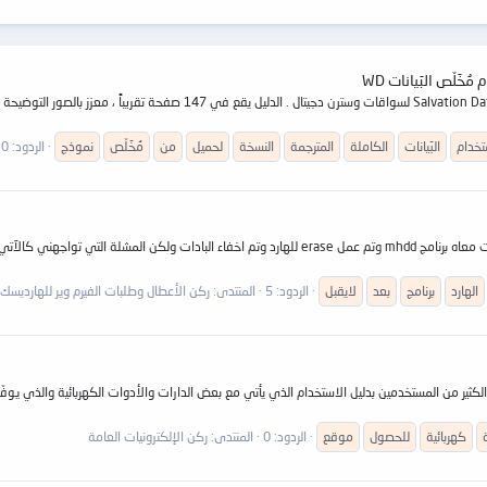
تخدام
البَيانات
الكاملة
المترجمة
النسخة
لحميل
من
مُخَلّص
نموذج
الردود: 0
الهارد
برنامج
بعد
لايقبل
الردود: 5
المنتدى:
ركن الأعطال وطلبات الفيرم وير للهارديسك
م الكثير من المستخدمين بدليل الاستخدام الذي يأتي مع بعض الدارات والأدوات الكهربائية والذي يو
كهربائية
للحصول
موقع
الردود: 0
المنتدى:
ركن الإلكترونيات العامة