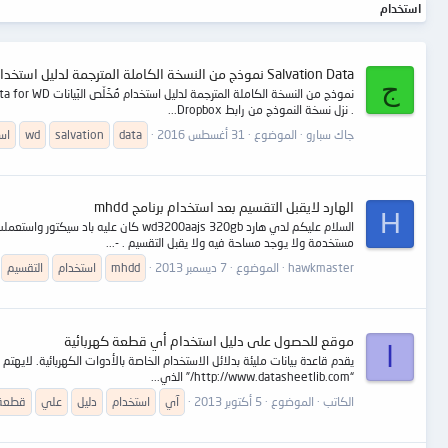
استخدام
Salvation Data نموذج من النسخة الكاملة المترجمة لدليل استخدام مُخَلّص البَيانات WD
ج
. نزل نسخة النموذج من رابط Dropbox...
جاك سبارو
الموضوع
31 أغسطس 2016
data
salvation
wd
اس
الهارد لايقبل التقسيم بعد استخدام برنامج mhdd
H
مستخدمة ولا يوجد مساحة فيه ولا يقبل التقسيم . -...
hawkmaster
الموضوع
7 ديسمبر 2013
mhdd
استخدام
التقسيم
موقع للحصول على دليل استخدام أي قطعة كهربائية
ا
يقدم قاعدة بيانات مليئة بدلائل الاستخدام الخاصة بالأدوات الكهربائية. لايهت
“http://www.datasheetlib.com/” الذي...
الكاتب
الموضوع
5 أكتوبر 2013
آي
استخدام
دليل
علي
قطعة