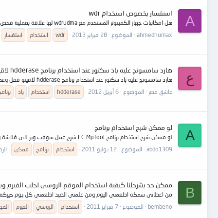
استفسار بخصوص استخدام wdr
A
هل امكانيات جهاز الكمبيوتر المستخدم مع wdrudma لها علاقة بعملية فحص الهارد وسرعة المعالجه ولا يتم استخدام اى جهاز ا
ahmedhumax
الموضوع
28 فبراير 2013
wdr
استخدام
استفسار
هارد سامسونج عليه باد سكتور عند استخدام برنامج hdderase لاقيتو قفل وعمل حمايه
ع
هارد سامسونج عليه باد سكتور عند استخدام برنامج hdderase لاقيتو قفل وعمل حمايه على الهارد والان مش عارف استعمل الهارد لانو عليه حمايه اريد حذف تلك الحمايه باى برامج ومحدش يقولى برنامج pc300
عاشق مصر
الموضوع
6 أبريل 2012
hdderase
استخدام
باد
برنامج
لو ممكن شرح استخدام برنامج
A
لو ممكن شرح استخدام برنامج FC MpTool شرح عمل سوفت وير لاى فلاشة والبرامج المستخدمة
abdo1309
الموضوع
12 يوليو 2011
استخدام
برنامج
ممكن
الرد
ممكن حد يشرحلنا كيفية استخدام الموقع الروسى لجلب الفيرم وي
B
من اعطانى سمكة اطعمنى اليوم ومن علمنى الصيد اطعمنى كل يوم خيركم 
bembeno
الموضوع
7 فبراير 2011
استخدام
الروسي
الفيرم
المو