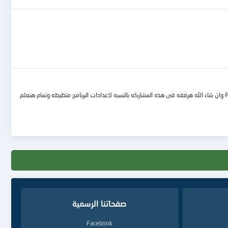
اهداء بمناسبه عيد الاضحى المبارك بالنسبه لبرنامج سوفت SLD2099 هو برنامج سهل فى التعامل واليوم ساشرح لكم كل مايخص هذا المعالج اسم البرنامج FirmwareTool_V2.0 وان شاء الله هرفقه فى هذه المشاركه بالنسبه لاعدادات البرنامج متظبطه وتمام هنعلم
صفحاتنا الرسمية
Facebook