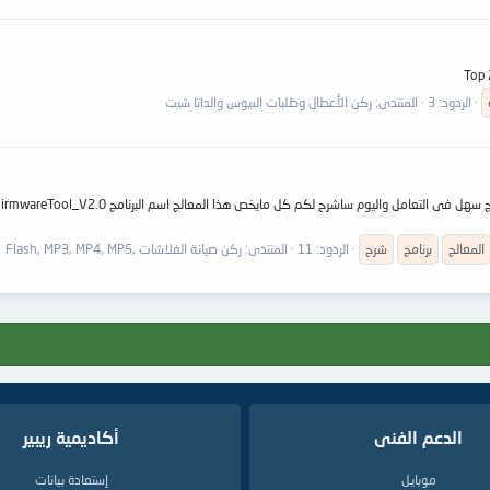
الردود: 3
المنتدى:
ركن الأعطال وطلبات البيوس والداتا شيت
المعالج
برنامج
شرح
الردود: 11
المنتدى:
ركن صيانة الفلاشات ,Flash, MP3, MP4, MP5
الدعم الفنى
أكاديمية ريبير
موبايل
إستعادة بيانات