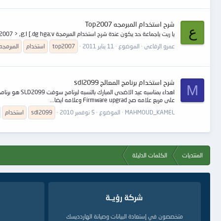
شرح استخدام المبرمجه Top2007
ع
يا ريت ياجماعة حد يكون عندة شرح استخدام المبرمجة Top 2007 > ,g;l [.dg hga;v
عمرو الرفاعى
الموضوع
11 يناير 2011
top2007
استخدام
المبرمجه
شرح استخدام برنامج المعالج sdl2099
M
على مربع علامه صح Firmware upgrad وعلامه ايضا...
MAHMOUD_KAMEL
الموضوع
5 نوفمبر 2010
sdl2099
استخدام
المنتديات
الكلمات الدليلة
شركة رؤيــة
متخصصون في إستعادة البيانات وصيانة الهاردديسك