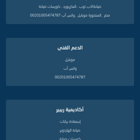
صيانةالاب توب ..المازربورد.. كورسات صيانة
مصر ..المنصورة موبايل ..واتس آب 00201005474787
الدعم الفنى
موبايل
واتس آب
00201005474787
أكاديمية ريبير
إستعادة بيانات
صيانة الهاردوير
كورسات صيانة