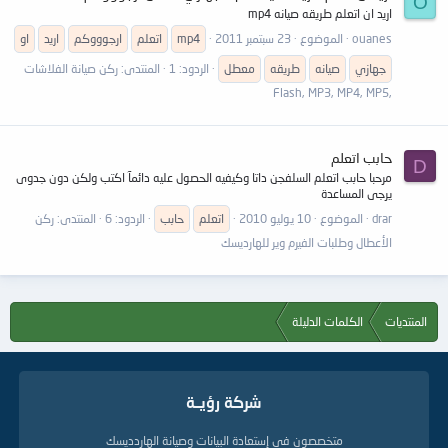
O
اريد ان اتعلم طريقه صيانه mp4
ouanes
الموضوع
23 سبتمبر 2011
mp4
اتعلم
ارجوووكم
اريد
او
جهازي
صيانه
طريقه
معطل
الردود: 1
المنتدى:
ركن صيانة الفلاشات
,Flash, MP3, MP4, MP5
حابب اتعلم
D
مرحبا حابب اتعلم السلفجن داتا وكيفيه الحصول عليه دائمآ اكتب ولكن دون جدوى
يرجى المساعدة
drar
الموضوع
10 يوليو 2010
اتعلم
حابب
الردود: 6
المنتدى:
ركن
الأعطال وطلبات الفيرم وير للهارديسك
المنتديات
الكلمات الدليلة
شركة رؤيــة
متخصصون في إستعادة البيانات وصيانة الهاردديسك