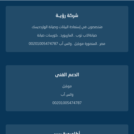
شركة رؤيــة
متخصصون في إستعادة البيانات وصيانة الهاردديسك
صيانةالاب توب ..المازربورد.. كورسات صيانة
مصر ..المنصورة موبايل ..واتس آب 00201005474787
الدعم الفنى
موبايل
واتس آب
00201005474787
أكاديمية ريبير