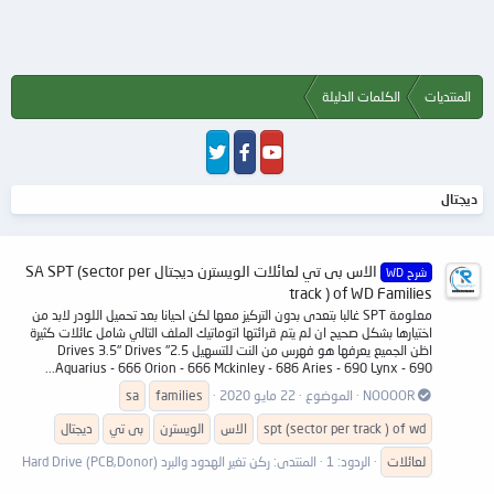
المنتديات
الكلمات الدليلة
ديجتال
الاس بى تي لعائلات الويسترن ديجتال SA SPT (sector per
شرح WD
track ) of WD Families
معلومة SPT غالبا بتعدى بدون التركيز معها لكن احيانا بعد تحميل اللودر لابد من
اختيارها بشكل صحيح ان لم يتم قرائتها اتوماتيك الملف التالي شامل عائلات كثيرة
اظن الجميع يعرفها هو فهرس من النت للتسهيل 2.5" Drives 3.5" Drives
Aquarius - 666 Orion - 666 Mckinley - 686 Aries - 690 Lynx - 690...
NOOOOR
الموضوع
22 مايو 2020
families
sa
spt (sector per track ) of wd
الاس
الويسترن
بى تي
ديجتال
لعائلات
الردود: 1
المنتدى:
ركن تغير الهدود والبرد Hard Drive (PCB,Donor)