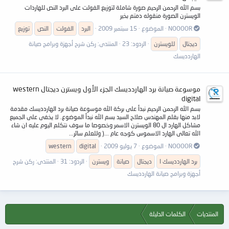
بسم الله الرحمن الرحيم صورة شاملة لتوزيع الفولت على البرد النص للهاردات
الويسترن الصورة منقوله دمتم بخير
NOOOOR
الموضوع
15 سبتمبر 2009
البرد
الفولت
النص
توزيع
ديجتال
للويسترن
الردود: 23
المنتدى:
ركن شرح أجهزة وبرامج صيانة
الهاردديسك
موسوعة صيانة برد الهاردديسك الجزء الأول ويسترن ديجتال western
digital
بسم الله الرحمن الرحيم نبدأ على بركة الله موسوعة صيانة برد الهاردديسك مقدمة
لابد منها بقلم المهندس صلاح السيد بسم الله نبدأ الموضوع. لا يخفى على الجميع
مشاكل الهارد ال 80 الويسترن الاسمر وخصوصا ما سوف نتكلم اليوم عليه ان شاء
الله تعالى الهارد الاسموس كوجه عام ...( وللعلم سائر...
NOOOOR
الموضوع
7 يوليو 2009
digital
western
برد الهاردديسك ا
ديجتال
صيانة
ويسترن
الردود: 31
المنتدى:
ركن شرح
أجهزة وبرامج صيانة الهاردديسك
المنتديات
الكلمات الدليلة