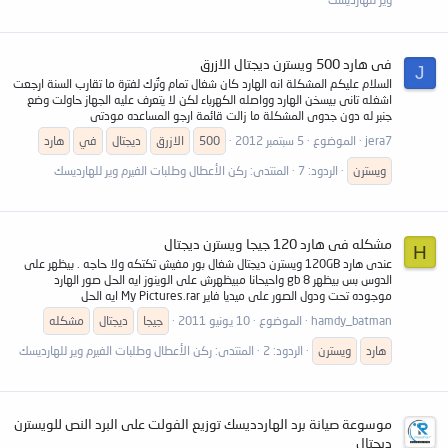
فى هارد 500 ويسترن ديجتال الازرق
J
السلام عليكم المشكلة انه الهارد كان شغال تمام وتُرك لفترة ما تقارب السنة ارجعت
اشغله تانى بيسخن الهارد وواصله الكهرباء لكن لا يتعرف عليه الجهاز حاولت وضع
جنبر له دون جدوى المشكلة ما زالت قائمة ارجو المساعده مودتى
jera7
الموضوع
5 سبتمبر 2012
500
الازرق
ديجتال
في
هارد
ويسترن
الردود: 7
المنتدى:
ركن الأعطال وطلبات الفيرم وير للهارديسك
مشكله فى هارد 120 جيجا ويسترن ديجتال
H
عندى هارد 120GB ويسترن ديجتال شغال بور مفيش تكتكه ولا حاجه . بيظهر على
الدوس بس بيظهر 8 gb واحيحانا مبيظهرش على الوينوز ايه الحل صور الهارد
موجوده تحت ودول الصور على ميديا فاير My Pictures.rar ايه الحل
hamdy_batman
الموضوع
10 يونيو 2011
جيجا
ديجتال
مشكله
هارد
ويسترن
الردود: 2
المنتدى:
ركن الأعطال وطلبات الفيرم وير للهارديسك
موسوعة صيانة برد الهاردديسك توزيع الفولت على البرد النص للويسترن
ديجتال