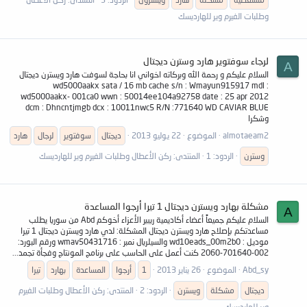
وطلبات الفيرم وير للهارديسك
لرجاء سوفتوير هارد وسترن ديجتال
A
السلام عليكم و رحمة الله وبركاته اخواني انا بحاجة لسوفت هارد ويسترن ديجتال
wd5000aakx sata / 16 mb cache s/n : Wmayun915917 mdl :
wd5000aakx- 001ca0 wwn : 50014ee104a92758 date : 25 apr 2012
dcm : Dhncntjmgb dcx : 10011nwc5 R/N :771640 WD CAVIAR BLUE
وشكرا
almotaeam2
الموضوع
22 يوليو 2013
ديجتال
سوفتوير
لرجال
هارد
وسترن
الردود: 1
المنتدى:
ركن الأعطال وطلبات الفيرم وير للهارديسك
مشكلة بهارد ويسترن ديجتال 1 تيرا أرجوا المساعدة
A
السلام عليكم جميعاً أعضاء أكاديمية ريبير الأعزاء أخوكم Abd من سوريا يطلب
مساعدتكم بإصلاح هارد ويسترن ديجتال المشكلة: لدي هارد ويسترن ديجتال 1 تيرا
موديل : wd10eads_00m2b0 والسيلريال نمبر : wmav50431716 ورقم البورد:
002-701640-2060 كنت أعمل على الحاسب على برنامج المونتاج وفجأة تجمد...
Abd_sy
الموضوع
26 يناير 2013
1
أرجوا
المساعدة
بهارد
تيرا
ديجتال
مشكلة
ويسترن
الردود: 2
المنتدى:
ركن الأعطال وطلبات الفيرم
وير للهارديسك