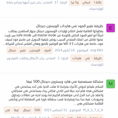
عائلة ا
لسباي
و5 تيرا
الردود: 17
المنتدى:
ركن شرح أجهزة وبرامج صيانة
الهاردديسك
طريقة تغيير المود في هاردات الويسترن ديجتال
E
يعطيكوا العافية لعمل اصلاح لهاردات الويسترون ديجتال بجهاز السلفجن بيتطلب
احياناً انو انغير المود الخاص باللوحة من master mode الى safe mode بس ياريت
عضوا فاضل من اعضاء المنتدي الحبيب يوضح كيفية التحويل من ماستر مود لسيف
مود، خاصة في هاردات WD 3.5 مع التوضيح بالصور وهاي اقتباس لحكي الشركة...
eng.MAS
الموضوع
14 أكتوبر 2014
المود
الويسترن
تغيير
ديجتال
طريقة
في
هاردات
الردود: 2
المنتدى:
ركن الأعطال وطلبات الفيرم وير
للهارديسك
مشكلة مستعصية في هارد ويسترون ديجتال 500 غيغا
M
السلام عليكم اخوتي الأعزاء بصراحة انا فتلت الدنيا على أحد يساعدني في
مشكلتي هذه فلم اجد حياة لمن انادي فكلي رجاء بمساعدتي في مشكلتي
واعتقد بان اجد الحل لدى موقعكم الكريم لما يوجد لديه من مقالات وحلول
وشروحات غنية جدا جدا وبصراحة قمت بحفظه فورا في المفضلة لدي وبأعلى
القائمة مشكلتي هي ...
M_A_S_T_E_R
الموضوع
21 أغسطس 2013
500
ديجتال
غيغا
في
مستعصية
مشكلة
هارد
ويسترون
الردود: 3
المنتدى:
ركن الأعطال