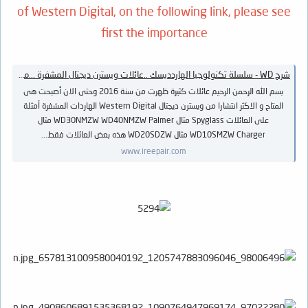
of Western Digital, on the following link, please see
first the importance
شرح WD - سلسلة تكنولوجيا الهاردديسك ..عائلات ويسترن ديجتال المشفرة ...متشتريش ويسترن ديجتال Western Digita Locked Pcb
بسم الله الرحمن الرحيم عائلات كثيرة ظهرت من سنة 2016 وحتى الان أصبحت هى
المتاح و الاكثر انتشارا من ويسترن ديجتال Western Digital الهاردات المشفرة أمثلة
على العائلات Spyglass مثال WD30NMZW WD40NMZW Palmer مثال
WD10SMZW Charger مثال WD20SDZW هذه بعض العائلات فقط...
www.ireepair.com