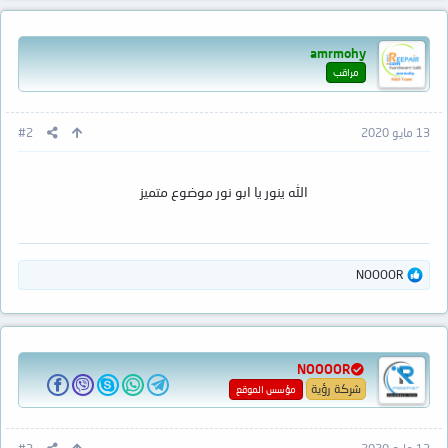
ف
ا
ع
amrmohy
ل
ا
مراقب
ت
:
13 مايو 2020
#2
الله ينور يا ابو نور موضوع متميز
ا
NOOOOR
ل
ت
ف
ا
ع
NOOOOR
ل
ا
شركة رؤية
مؤسس الموقع
ت
: