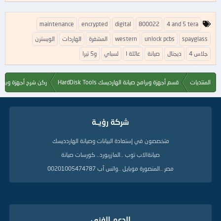
ا
maintenance
encrypted
digital
800022
4 and 5 tera
ل
ك
spayglass
unlock pcbs
western
المشفرة
الهاردات
الويسترن
ل
جلاس 4
ديجتال
صيانة
عائلة ا
لسباي
و5 تيرا
م
ا
ت
المنتديات
قسم أجهزة وبرامج صيانة الهارديسك HardDisk Tools
ركن شرح أجهزة وبرام
ا
ل
د
ل
ي
شركة رؤيــة
ل
ة
متخصصون في إستعادة البيانات وصيانة الهاردديسك
صيانةالاب توب ..المازربورد.. كورسات صيانة
مصر ..المنصورة موبايل ..واتس آب 00201005474787
الدعم الفنى