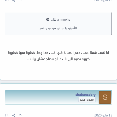
13 مايو 2020
#3
amrmohy قال:
الله ينور يا ابو نور موضوع متميز
انا لفيت شمال يمين دعم الصيانة فيها قليل جدا وكل خطوة فيها خطورة
كبيرة تضيع البيانات دا لو بتصلح عشان بيانات
shabansabry
S
مهندس جديد
13 مايو 2020
#4