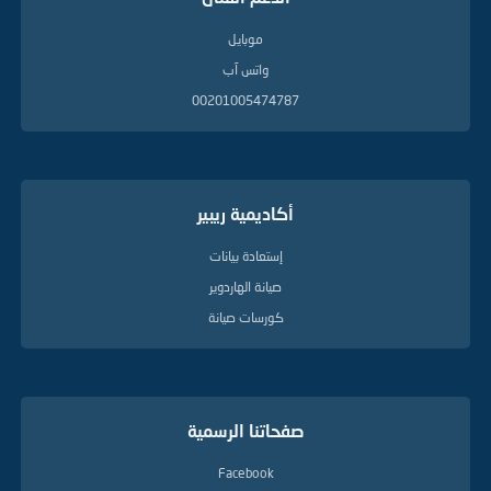
موبايل
واتس آب
00201005474787
أكاديمية ريبير
إستعادة بيانات
صيانة الهاردوير
كورسات صيانة
صفحاتنا الرسمية
Facebook