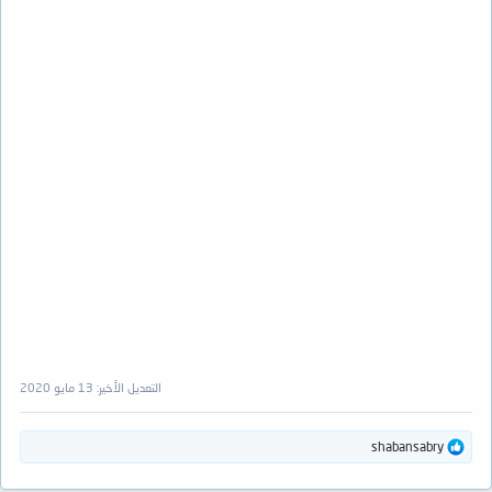
التعديل الأخير:
13 مايو 2020
ا
shabansabry
ل
ت