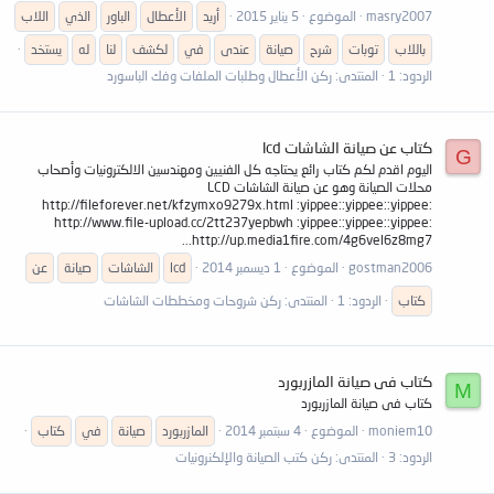
masry2007
الموضوع
5 يناير 2015
أريد
الأعطال
الباور
الذي
اللاب
باللاب
توبات
شرح
صيانة
عندى
في
لكشف
لنا
له
يستخد
الردود: 1
المنتدى:
ركن الأعطال وطلبات الملفات وفك الباسورد
كتاب عن صيانة الشاشات lcd
G
اليوم اقدم لكم كتاب رائع يحتاجه كل الفنيين ومهندسين الالكترونيات وأصحاب
محلات الصيانة وهو عن صيانة الشاشات LCD
http://fileforever.net/kfzymxo9279x.html :yippee::yippee::yippee:
http://www.file-upload.cc/2tt237yepbwh :yippee::yippee::yippee:
http://up.media1fire.com/4g6vel6z8mg7...
gostman2006
الموضوع
1 ديسمبر 2014
lcd
الشاشات
صيانة
عن
كتاب
الردود: 1
المنتدى:
ركن شروحات ومخططات الشاشات
كتاب فى صيانة المازربورد
M
كتاب فى صيانة المازربورد
moniem10
الموضوع
4 سبتمبر 2014
المازربورد
صيانة
في
كتاب
الردود: 3
المنتدى:
ركن كتب الصيانة والإلكنرونيات