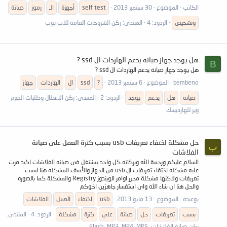
الكاتب
الموضوع
30 سبتمبر 2013
self test
أجهزة
الـ
رموز
صيانة
وتشخيص
الردود: 4
المنتدى:
ركن الشروحات العامة للاب توب
هل يوجد جهاز صيانة يدعم الهاردات ال ssd ?
B
هل يوجد جهاز صيانة يدعم الهاردات ال ssd ?
bembeno
الموضوع
6 سبتمبر 2013
?
ssd
ال
الهاردات
جهاز
صيانة
هل
يدعم
يوجد
الردود: 2
المنتدى:
ركن الأعطال وطلبات الفيرم
وير للهارديسك
حل مشكلة اختفاء تعريفات usb بسبب كثرة العمل على صيانة
ب
الفلاشات
السلام عليكم ورحمة الله وبركاته كل واحد بيشتغل فى صيانه الفلاشات اكيد مرت
عليه مشكله اختفاء تعريفات ال usb من الجهاز وللأسف المشكله هنا ليست
تعريفات ولاكنها مشكلة محرر اوامر الويندوز Registry والمشكلة كما بالصوره
والحل هنا ان شاء الله واى استفسار جاهزين اخوكم
بوعبده
الموضوع
13 مايو 2013
usb
اختفاء
العمل
الفلاشات
بسبب
تعريفات
حل
صيانة
علي
كثرة
مشكلة
الردود: 4
المنتدى:
ركن صيانة الفلاشات ,Flash, MP3, MP4, MP5