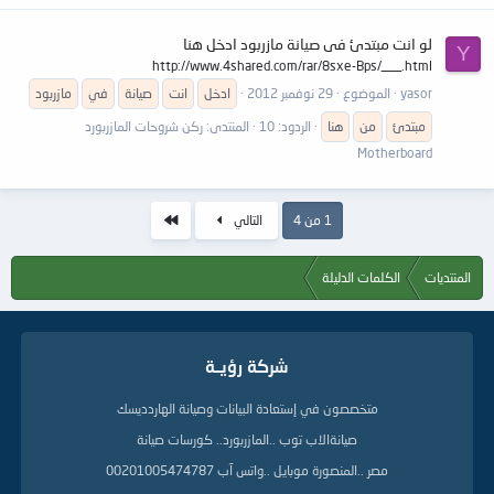
لو انت مبتدئ فى صيانة مازربود ادخل هنا
Y
http://www.4shared.com/rar/8sxe-Bps/___.html
yasor
الموضوع
29 نوفمبر 2012
ادخل
انت
صيانة
في
مازربود
مبتدئ
من
هنا
الردود: 10
المنتدى:
ركن شروحات المازربورد
Motherboard
الاخير
1 من 4
التالي
المنتديات
الكلمات الدليلة
شركة رؤيــة
متخصصون في إستعادة البيانات وصيانة الهاردديسك
صيانةالاب توب ..المازربورد.. كورسات صيانة
مصر ..المنصورة موبايل ..واتس آب 00201005474787