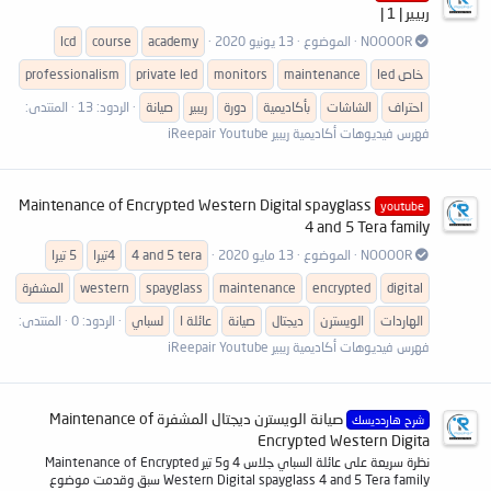
ربيير | 1 |
NOOOOR
الموضوع
13 يونيو 2020
academy
course
lcd
led خاص
maintenance
monitors
private led
professionalism
احتراف
الشاشات
بأكاديمية
دورة
ريبير
صيانة
الردود: 13
المنتدى:
فهرس فيديوهات أكاديمية ريبير iReepair Youtube
Maintenance of Encrypted Western Digital spayglass
youtube
4 and 5 Tera family
NOOOOR
الموضوع
13 مايو 2020
4 and 5 tera
4تيرا
5 تيرا
digital
encrypted
maintenance
spayglass
western
المشفرة
الهاردات
الويسترن
ديجتال
صيانة
عائلة ا
لسباي
الردود: 0
المنتدى:
فهرس فيديوهات أكاديمية ريبير iReepair Youtube
صيانة الويسترن ديجتال المشفرة Maintenance of
شرح هاردديسك
Encrypted Western Digita
نظرة سريعة على عائلة السباي جلاس 4 و5 تير Maintenance of Encrypted
Western Digital spayglass 4 and 5 Tera family سبق وقدمت موضوع