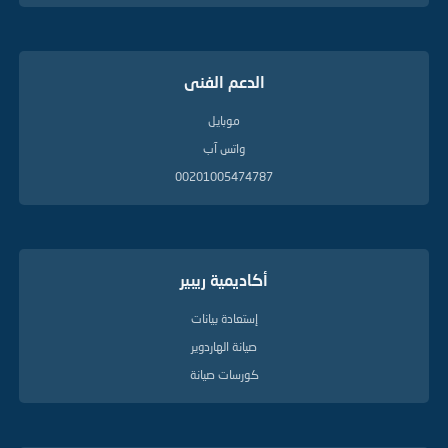
الدعم الفنى
موبايل
واتس آب
00201005474787
أكاديمية ريبير
إستعادة بيانات
صيانة الهاردوير
كورسات صيانة