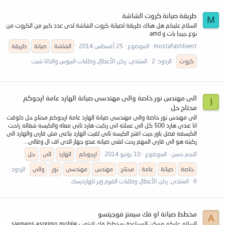
طريقة صيانة كروت الشاشة
M
السلام عليكم هل هناك طريقة لصيانة كروت الشاشة لدى عدد كبير من الكروت من
نوع جيجا بات و amd
mostafashlivert
الموضوع
25 أغسطس 2014
الشاشة
صيانة
طريقة
كروت
الردود: 2
المنتدى:
ركن الأعطال وطلبات البيوس والداتا شيت
الى مهندس نور خاصة والى مهندسى صيانة الهارد عامة ارجوكم
ا
محتاج حل
الى مهندس نور خاصة والى مهندسى صيانة الهارد عامة ارجوكم محتاج حل دلوقت
انا عندى هارد 500 كل الى عملته انى ركبت هارد تانى معاه والكيسه شغاله راحت
الكيسفه فصل باور جيت افتح الكيسه تانى لقيت الهارد بتاعى مش قارى والهارد الى
ركبته هو الى قارى المهم رحت لفنى صيانه عندو جهاز الدى اف ال وقالى...
النجم حسن
الموضوع
10 يونيو 2014
ارجوكم
الهارد
الى
حل
خاصة
صيانة
عامة
محتاج
مهندس
مهندسى
نور
والى
الردود:
6
المنتدى:
ركن الأعطال وطلبات الفيرم وير للهارديسك
مخطط صيانة او فك سيمنز فوجيتسو
A
السلام عليكم ممكن المساعدة بمخطط فك لابتوب siemens esprimo mobile