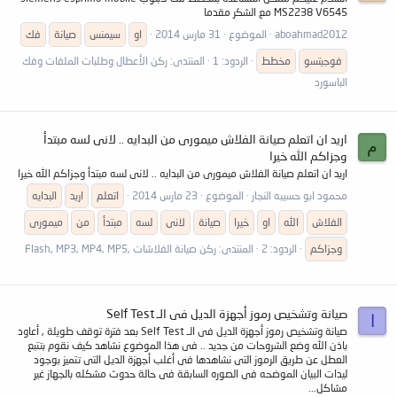
MS2238 V6545 مع الشكر مقدما
aboahmad2012
الموضوع
31 مارس 2014
او
سيمنس
صيانة
فك
فوجيتسو
مخطط
الردود: 1
المنتدى:
ركن الأعطال وطلبات الملفات وفك
الباسورد
اريد ان اتعلم صيانة الفلاش ميمورى من البدايه .. لانى لسه مبتدأ
م
وجزاكم الله خيرا
اريد ان اتعلم صيانة الفلاش ميمورى من البدايه .. لانى لسه مبتدأ وجزاكم الله خيرا
محمود ابو حسيبه النجار
الموضوع
23 مارس 2014
اتعلم
اريد
البدايه
الفلاش
الله
او
خيرا
صيانة
لانى
لسه
مبتدأ
من
ميمورى
وجزاكم
الردود: 2
المنتدى:
ركن صيانة الفلاشات ,Flash, MP3, MP4, MP5
صيانة وتشخيص رموز أجهزة الديل فى الـ Self Test
ا
صيانة وتشخيص رموز أجهزة الديل فى الـ Self Test بعد فترة توقف طويلة , أعاود
باذن الله وضع الشروحات من جديد .. فى هذا الموضوع نشاهد كيف نقوم بتتبع
العطل عن طريق الرموز التى نشاهدها فى أغلب أجهزة الديل التى تتميز بوجود
ليدات البيان الموضحه فى الصوره السابقة فى حالة حدوث مشكله بالجهاز غير
مشاكل...