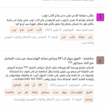
طلب صيانة الدى فى دى بتاع الاب توب
أ
السلام عليكم انا عندى لابتوب ايسر الديفيدى بتاع الاب توب مش بقراء اى حاجة
خالص هل دة ممكن يتصلح ولا يتغير خالص هو شغال كهربة بس ارجو الرد
أحمد السيد سعد
الموضوع
9 مارس 2013
الاب
الدى
بتاع
توب
دى
صيانة
طلب
في
الردود: 0
المنتدى:
ركن الأعطال وطلبات البيوس
والداتا شيت
مناقشة - الفرق جهاز ال DFl وبرامج صيانة الهارديسك من حيث التعامل
ح
مع الباد سيكتور ؟؟؟
السلام عليكم ورحمة الله وبركاته كيف الحال اخوانى الكرام ؟؟؟؟ صراحة الخوض
فى الصيانة أمر يجمع بين شيئين وكما يقال أحلاهما مر فان تعرف حلا لمشكلة
تواجهك لب ما تقصد وأن تعيش في غيابات الجهل أغرب ما يضايقك وتواجهنى بل
وتواجه العديد أعتقد مشكلة بخط عريض وهى DAD SECTORS القطاعات...
حبيب الكل
الموضوع
4 ديسمبر 2012
-
dfl
ال
الباد
التعامل
الفرق
الهارددسك
جهاز
حدث
سيكتور
صيانة
مع
من
مناقشة
وبرامج
الردود: 3
المنتدى:
ركن الأعطال وطلبات الفيرم وير للهارديسك