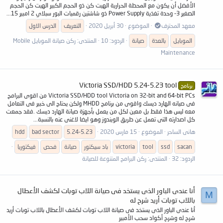
الأفضل أن يكون مع المحطة الحرارية الهيت كن ذو الحجم الكبير الهيت كن الحجم
الصغير 3- وحدة تغذية Power Supply ذو شاشتين رقميات البور سبلاي 2 امبير 15...
معهد المحترف
الموضوع
30 أبريل 2020
التعريف
الدرس الاول
الموبايل
بالعدة
صيانة
الردود: 10
المنتدى:
ركن صيانة الموبايل Mobile
Maintenance
Victoria SSD/HDD 5.24-5.23 tool
برنامج
Victoria SSD/HDD tool Victoria on 32-bit and 64-bit PCs من اقوى البرامج
فى صيانه الهارد ديسك واقوى من برنامج MHDD ولكن يحتاج الى خبير فى التعامل
معه ليس هذا فقط بل معين لكل من يعمل بأجهزة صيانة الهارد ديسك .فقد جمعت
كل اصدارته التى تعمل عن طريق الويندوز وهو ايضا لاغنى عنه بالنسبة...
هانى الساحر
الموضوع
15 مارس 2020
5.24-5.23
bad sector
hdd
sacan
ssd
tool
victoria
باد سيكتور
صيانة
فحص
فيكتوريا
الردود: 32
المنتدى:
ركن البرامج المتنوعة للصيانة
أنا عندى الباور الذى يستخد فى صيانة اللاب توبات لكشف الأعطال
M
باللاب توبات أريد شرح له
أنا عندى الباور الذى يستخد فى صيانة اللاب توبات لكشف الأعطال باللاب توبات أريد
شرح له وشرح أكواد سحب الأمبير