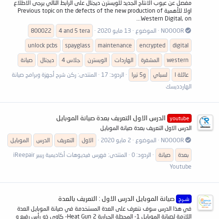
مفصل عن عيوب الانتاج الجديد للويسترن ديجتال على الرابط التالي يرجى الاطلاع
اولا للأهمية Previous topic on the defects of the new production of
Western Digital, on...
NOOOOR
الموضوع
13 مايو 2020
4 and 5 tera
800022
unlock pcbs
spayglass
maintenance
encrypted
digital
western
المشفرة
الهاردات
الويسترن
جلاس 4
ديجتال
صيانة
عائلة ا
لسباي
و5 تيرا
الردود: 17
المنتدى:
ركن شرح أجهزة وبرامج صيانة
الهاردديسك
الدرس الاول التعريف بعدة صيانة الموبايل
youtube
الدرس الاول التعريف بعدة صيانة الموبايل
NOOOOR
الموضوع
2 مايو 2020
الاول
التعريف
الدرس
الموبايل
بعدة
صيانة
الردود: 0
المنتدى:
فهرس فيديوهات أكاديمية ريبير iReepair
Youtube
صيانة الموبايل الدرس الاول : التعريف بالعدة
شــرح
في هذا الدرس سوف نتعرف على العدة المستخدمة في صيانة الموبايل العدة
اللازمة لصيانة الموبايل 1- المحطة الحرارية Heat Gun 2- كاوي ذو رأس رفيع و