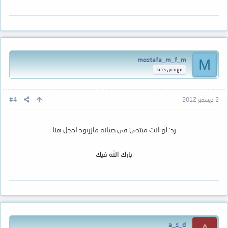
mostafa_m_f_m
M
مهندس جديد
2 ديسمبر 2012
#4
رد: لو انت مبتدئ فى صيانة مازربود ادخل هنا
بارك الله فيك
a_s_d