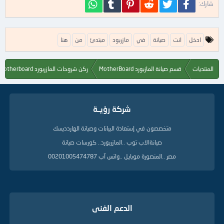
فيسبوك
تويتر
Reddit
Pinterest
Tumblr
WhatsApp
شارك:
ا
ادخل
انت
صيانة
في
مازربود
مبتدئ
من
هنا
ل
ك
ل
المنتديات
قسم صيانة المازبورد MotherBoard
ركن شروحات المازربورد Motherboard
م
ا
ت
ا
شركة رؤيــة
ل
د
ل
متخصصون في إستعادة البيانات وصيانة الهاردديسك
ي
صيانةالاب توب ..المازربورد.. كورسات صيانة
ل
ة
مصر ..المنصورة موبايل ..واتس آب 00201005474787
الدعم الفنى