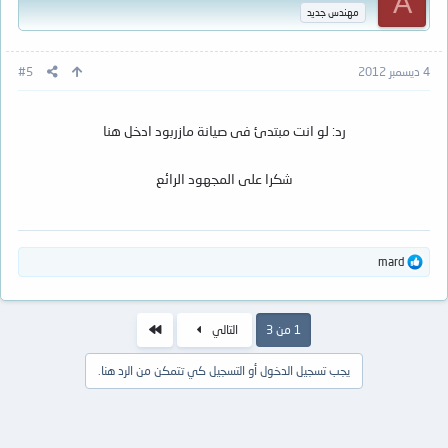
A
مهندس جديد
4 ديسمبر 2012
#5
رد: لو انت مبتدئ فى صيانة مازربود ادخل هنا
شكرا على المجهود الرائع
ا
mard
ل
ت
ف
ا
الاخير
1 من 3
التالي
ع
ل
يجب تسجيل الدخول أو التسجيل كي تتمكن من الرد هنا.
ا
ت
: