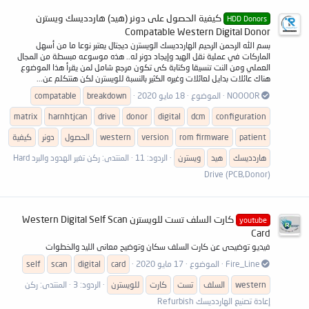
كيفية الحصول على دونر (هيد) هاردديسك ويسترن
HDD Donors
Compatable Western Digital Donor
بسم الله الرحمن الرحيم الهاردديسك الويسترن ديجتال يعتبر نوعا ما من أسهل
الماركات في عملية نقل الهيد وإيجاد دونر له.. هذه موسوعه مبسطة من المجال
العملي ومن النت تنسيقا وكتابة كى تكون مرجع شامل لمن يقرأ هذا الموضوع
هناك عائلات بدايل لعائلات وغيره الكثير بالنسبة للويسترن لكن هنتكلم عن...
NOOOOR
الموضوع
18 مايو 2020
breakdown
compatable
matrix
harnhtjcan
drive
donor
digital
dcm
configuration
patient
rom firmware
version
western
الحصول
دونر
كيفية
هاردديسك
هيد
ويسترن
الردود: 11
المنتدى:
ركن تغير الهدود والبرد Hard
Drive (PCB,Donor)
كارت السلف تست للويسترن Western Digital Self Scan
youtube
Card
فيديو توضيحى عن كارت السلف سكان وتوضيح معانى الليد والخطوات
Fire_Line
الموضوع
17 مايو 2020
card
digital
scan
self
western
السلف
تست
كارت
للويسترن
الردود: 3
المنتدى:
ركن
إعادة تصنيع الهاردديسك Refurbish