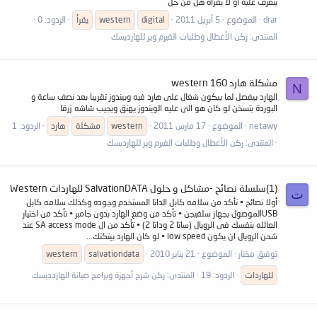
يتعرف عليه او لا يقرأه هل من حل
drar
الموضوع
5 أبريل 2011
digital
western
يقرأ
الردود: 0
المنتدى:
ركن الأعطال وطلبات الفيرم وير للهارديسك
مشكلة هارد 160 western
N
الهارد بيفصل لما بيكون شغال على هارد فيه وبيندوز تقريبا بعد نصف ساعة و
البوردة بتسخن لو كان هو الى عليه الويندوز يهنق ويجيب شاشه زرقا
netawy
الموضوع
17 مارس 2011
western
مشكلة
هارد
الردود: 1
المنتدى:
ركن الأعطال وطلبات الفيرم وير للهارديسك
(1)سلسلة نصائح -مشاكل و حلول SalvationDATA للهاردات Western
ت
أولا نصائح • تأكد من سلامه كابل الداتا المستخدم وجوده وكذلك سلامه كابل
USBالموصول بجهاز سلفيجن • تأكد من وضع الهارد بدون جامبر • تأكد من اختيار
العائله بنفسك فى الرويال (ساتا 2 وداتا 2) • تأكد من ال SA access mode عند
شحن الرويال ان يكون low speed • لو كان الهارد بيتكتك...
توفيق مختار
الموضوع
21 يناير 2010
salvationdata
western
للهاردات
الردود: 19
المنتدى:
ركن شرح أجهزة وبرامج صيانة الهاردديسك