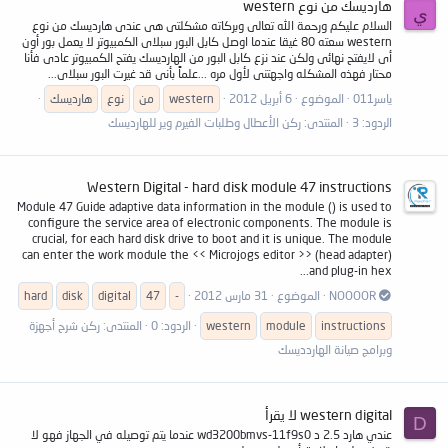
هارديسك من نوع western
ي
السلام عليكم ورحمة الله تعالى وبركاته مشكلتى هى عندى هارديسك من نوع
western سعته 80 غيقا عندما اوصل كابل البور سبلاى الكمبيوتر لا يعمل بور أون
أى لايفتح نهائى ولكن عند نزع كابل البور من الهارديسك يفتح الكمبيوتر عادى فأنا
محتار فهذه المشكله واجهتنى لأول مره ...علماً بأنى قد غيرت البور سبلاى...
ياسر011
الموضوع
6 أبريل 2012
western
من
نوع
هارديسك
الردود: 3
المنتدى:
ركن الأعطال وطلبات الفيرم وير للهارديسك
Western Digital - hard disk module 47 instructions
Module 47 Guide adaptive data information in the module () is used to
configure the service area of ​​electronic components. The module is
crucial, for each hard disk drive to boot and it is unique. The module
can enter the work module the << Microjogs editor >> (head adapter)
and plug-in hex...
NOOOOR
الموضوع
31 مارس 2012
-
47
digital
disk
hard
instructions
module
western
الردود: 0
المنتدى:
ركن شرح أجهزة
وبرامج صيانة الهاردديسك
western digital لا يقرأ
D
عندي هارد 2.5 د wd3200bmvs-11f9s0 عندما يتم توصيله في الجهاز فهو لا