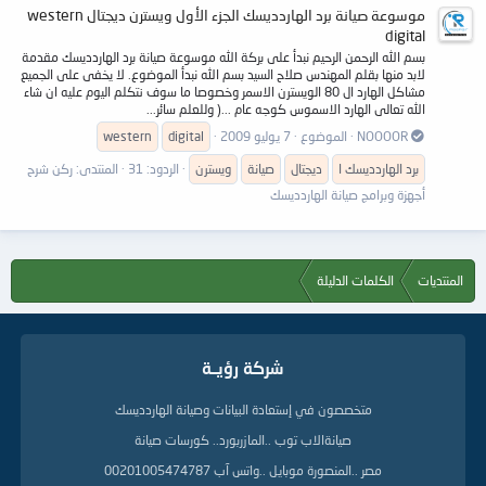
موسوعة صيانة برد الهاردديسك الجزء الأول ويسترن ديجتال western
digital
بسم الله الرحمن الرحيم نبدأ على بركة الله موسوعة صيانة برد الهاردديسك مقدمة
لابد منها بقلم المهندس صلاح السيد بسم الله نبدأ الموضوع. لا يخفى على الجميع
مشاكل الهارد ال 80 الويسترن الاسمر وخصوصا ما سوف نتكلم اليوم عليه ان شاء
الله تعالى الهارد الاسموس كوجه عام ...( وللعلم سائر...
NOOOOR
الموضوع
7 يوليو 2009
digital
western
برد الهاردديسك ا
ديجتال
صيانة
ويسترن
الردود: 31
المنتدى:
ركن شرح
أجهزة وبرامج صيانة الهاردديسك
المنتديات
الكلمات الدليلة
شركة رؤيــة
متخصصون في إستعادة البيانات وصيانة الهاردديسك
صيانةالاب توب ..المازربورد.. كورسات صيانة
مصر ..المنصورة موبايل ..واتس آب 00201005474787