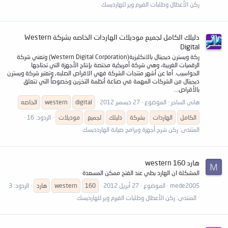
ركن الأعطال وطلبات الفيرم وير للهارديسك
دليلك الكامل لجميع موديلات الهاردات الخاصه بشركة Western
Digital
ركة ويسترن ديجيتال بالانكليزية(Western Digital Corporation) وتعني شركة
الرقميات الغربية، وهي شركة أمريكية مختصة بإنتاج الأجهزة التي تحتاجها
الحواسيب. أما عن أشهر منتجات الشركة فهي الاقراص الصلبه, وتعتبر شركة ويسترن
ديجيتال من الشركات المهمة في صناعة أنظمة التخزين وخصوصاً التي تتعلق
بالأقراص...
هانى الساحر
الموضوع
27 ديسمبر 2012
digital
western
الخاصه
الكامل
الهاردات
بشركة
دليلك
لجميع
موديلات
الردود: 16
المنتدى:
ركن شرح أجهزة وبرامج صيانة الهاردديسك
هارد 160 western
M
المشكلة ان الهارد بطي عند الفتح ممكن المسعدة
mede2005
الموضوع
27 أبريل 2012
160
western
هارد
الردود: 3
المنتدى:
ركن الأعطال وطلبات الفيرم وير للهارديسك