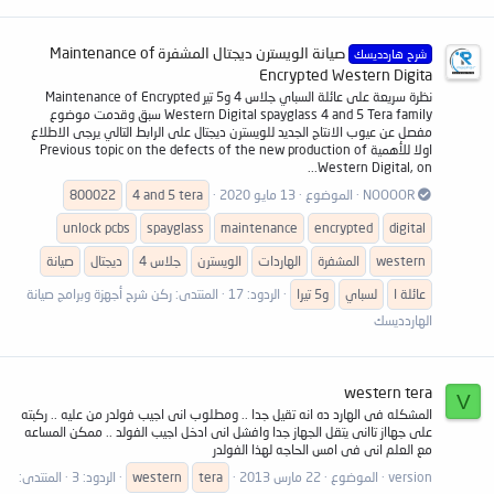
صيانة الويسترن ديجتال المشفرة Maintenance of
شرح هاردديسك
Encrypted Western Digita
نظرة سريعة على عائلة السباي جلاس 4 و5 تير Maintenance of Encrypted
Western Digital spayglass 4 and 5 Tera family سبق وقدمت موضوع
مفصل عن عيوب الانتاج الجديد للويسترن ديجتال على الرابط التالي يرجى الاطلاع
اولا للأهمية Previous topic on the defects of the new production of
Western Digital, on...
NOOOOR
الموضوع
13 مايو 2020
4 and 5 tera
800022
unlock pcbs
spayglass
maintenance
encrypted
digital
western
المشفرة
الهاردات
الويسترن
جلاس 4
ديجتال
صيانة
عائلة ا
لسباي
و5 تيرا
الردود: 17
المنتدى:
ركن شرح أجهزة وبرامج صيانة
الهاردديسك
western tera
V
المشكله فى الهارد ده انه تقيل جدا .. ومطلوب انى اجيب فولدر من عليه .. ركبته
على جهااز تاانى يتقل الجهاز جدا وافشل انى ادخل اجيب الفولد .. ممكن المساعه
مع العلم انى فى امس الحاجه لهذا الفولدر
version
الموضوع
22 مارس 2013
tera
western
الردود: 3
المنتدى: