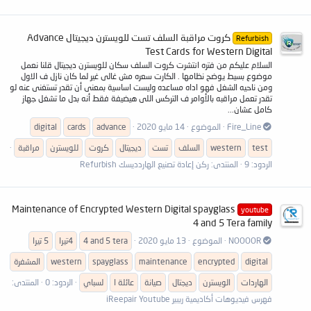
كروت مراقبة السلف تست للويسترن ديجيتال Advance
Refurbish
Test Cards for Western Digital
السلام عليكم من فتره انتشرت كروت السلف سكان للويسترن ديجيتال قلنا نعمل
موضوع بسيط يوضح نظامها . الكارت سعره مش غالى غير لما كان نازل ف الاول
ومن ناحيه الشغل فهو اداه مساعده وليست اساسية بمعنى أن تقدر تستغنى عنه لو
تقدر تعمل مراقبه بالأوامر ف التركس اللى هيضيفة فقط أنه بدل ما تشغل جهاز
كامل عشان...
Fire_Line
الموضوع
14 مايو 2020
advance
cards
digital
test
western
السلف
تست
ديجيتال
كروت
للويسترن
مراقبة
الردود: 9
المنتدى:
ركن إعادة تصنيع الهاردديسك Refurbish
Maintenance of Encrypted Western Digital spayglass
youtube
4 and 5 Tera family
NOOOOR
الموضوع
13 مايو 2020
4 and 5 tera
4تيرا
5 تيرا
digital
encrypted
maintenance
spayglass
western
المشفرة
الهاردات
الويسترن
ديجتال
صيانة
عائلة ا
لسباي
الردود: 0
المنتدى:
فهرس فيديوهات أكاديمية ريبير iReepair Youtube