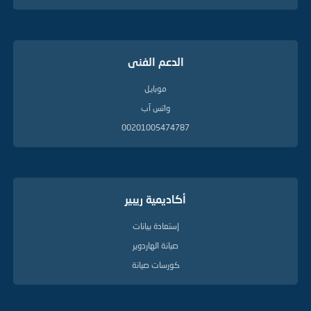
الدعم الفنى
موبايل
واتس آب
00201005474787
أكاديمية ريبير
إستعادة بيانات
صيانة الهاردوير
كورسات صيانة