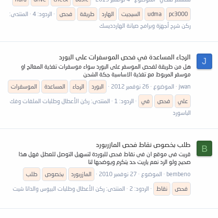
pc3000
udma
السيجيت
الهارد
طريقة
فحص
الردود: 4
المنتدى:
ركن شرح أجهزة وبرامج صيانة الهاردديسك
الرجاء المساعدة في فحص الموسفرات على البورد
J
هل من طريقة لفحص الموسفر على البورد سواء موسفرات تغذية المعالج او
موسفر المربوط مع تغذية الاساسية جكة الشحن
jwan
الموضوع
26 نوفمبر 2012
البورد
الرجاء
المساعدة
الموسفرات
علي
فحص
في
الردود: 1
المنتدى:
ركن الأعطال وطلبات الملفات وفك
الباسورد
طلب بخصوص نقاط فحص المازربورد
B
قريت فى موقع ان فى نقاط فحص للبوردة لتسهيل التوصل للعطل فهل هذا
صحيح ولو الرد نعم ياريت حد يتكرم ويوضحها لنا
bembeno
الموضوع
27 نوفمبر 2010
المازربورد
بخصوص
طلب
فحص
نقاط
الردود: 2
المنتدى:
ركن الأعطال وطلبات البيوس والداتا شيت