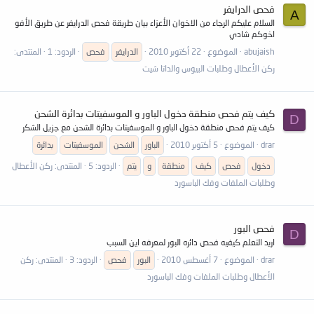
فحص الدرايفر
A
السلام عليكم الرجاء من الاخوان الأعزاء بيان طريقة فحص الدرايفر عن طريق الأفو
اخوكم شادي
abujaish
الموضوع
22 أكتوبر 2010
الدرايفر
فحص
الردود: 1
المنتدى:
ركن الأعطال وطلبات البيوس والداتا شيت
كيف يتم فحص منطقة دخول الباور و الموسفيتات بدائرة الشحن
D
كيف يتم فحص منطقة دخول الباور و الموسفيتات بدائرة الشحن مع جزيل الشكر
drar
الموضوع
5 أكتوبر 2010
الباور
الشحن
الموسفيتات
بدائرة
دخول
فحص
كيف
منطقة
و
يتم
الردود: 5
المنتدى:
ركن الأعطال
وطلبات الملفات وفك الباسورد
فحص البور
D
اريد التعلم كيفيه فحص دائره البور لمعرفه اين السبب
drar
الموضوع
7 أغسطس 2010
البور
فحص
الردود: 3
المنتدى:
ركن
الأعطال وطلبات الملفات وفك الباسورد