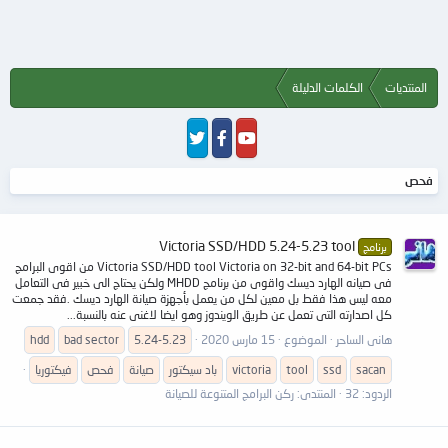
المنتديات
الكلمات الدليلة
فحص
Victoria SSD/HDD 5.24-5.23 tool
برنامج
Victoria SSD/HDD tool Victoria on 32-bit and 64-bit PCs من اقوى البرامج
فى صيانه الهارد ديسك واقوى من برنامج MHDD ولكن يحتاج الى خبير فى التعامل
معه ليس هذا فقط بل معين لكل من يعمل بأجهزة صيانة الهارد ديسك .فقد جمعت
كل اصدارته التى تعمل عن طريق الويندوز وهو ايضا لاغنى عنه بالنسبة...
هانى الساحر
الموضوع
15 مارس 2020
5.24-5.23
bad sector
hdd
sacan
ssd
tool
victoria
باد سيكتور
صيانة
فحص
فيكتوريا
الردود: 32
المنتدى:
ركن البرامج المتنوعة للصيانة