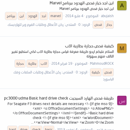
اين اجد خيار فحص الهدود ببرنامج Marvel
A
اين اجد خيار فحص الهدود ببرنامج Marvel
abujaish
الموضوع
4 مايو 2014
marvel
اجد
الهدود
اين
ببرنامج
جدار
فحص
الردود: 0
المنتدى:
ركن الأعطال وطلبات الفيرم وير للهارديسك
كيفية فحص حجارة بطارية الاب
M
السلام عليكم ارجو طريقة معرفة قياس حجارة بطارية الاب لكي استطيع تغيير
التالف منهم بسهولة
MahmoudROCK
الموضوع
19 فبراير 2014
الاب
بطارية
حجارة
فحص
كيفية
الردود: 0
المنتدى:
ركن الأعطال وطلبات الملفات وفك
الباسورد
طريقة فحص الهارد السيجيت pc3000 udma Basic hard drive check
س
For Seagate F3 drives next details are necessary <!--[if gte mso 9]>
<xml> <o:OfficeDocumentSettings> <o:AllowPNG/>
</o:OfficeDocumentSettings> </xml><![endif]-->Basic hard drive
check <!--[if gte mso 9]><xml> <w:WordDocument>
<w:View>Normal</w:View> <w:Zoom>0</w:Zoom>...
سمسم فتحي
الموضوع
4 نوفمبر 2013
basic
check
drive
hard