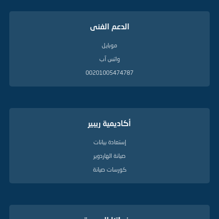
الدعم الفنى
موبايل
واتس آب
00201005474787
أكاديمية ريبير
إستعادة بيانات
صيانة الهاردوير
كورسات صيانة