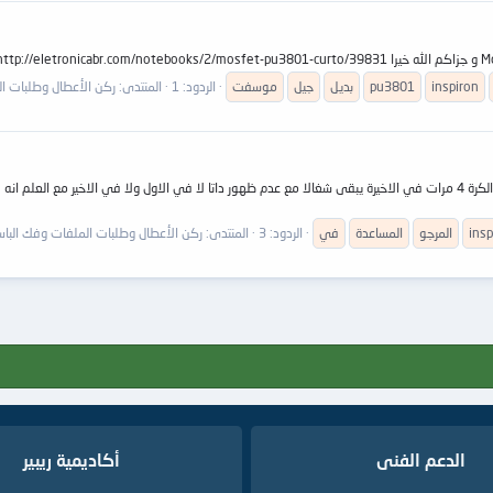
inspiron
pu3801
بديل
جيل
موسفت
الردود: 1
المنتدى:
ركن الأعطال وطلبات ال
insp
المرجو
المساعدة
في
الردود: 3
المنتدى:
ركن الأعطال وطلبات الملفات وفك الباس
الدعم الفنى
أكاديمية ريبير