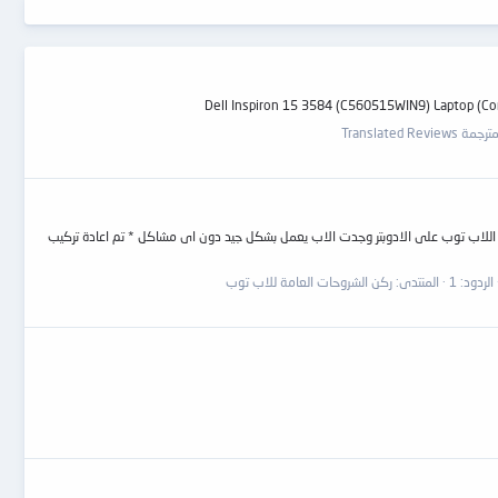
Translated R
In موديل الماذر بور la-f114p وصف العميل عطل بور الخطوات * فك اللاب توب ونزع الكيبورد وكافه الملحقات * الكشف النظرى على ال usb * تجربة اللاب توب على الادوبتر وجدت الاب يعمل بشكل جيد دون اى مشاكل * تم اعادة تركيب
الردود: 1
المنتدى:
ركن الشروحات العامة للاب توب