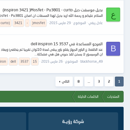
بديل موسفت ديل inspiron 3421 )Mosfet - Pu3801 - curto)
ع
السلام عليكم و رحمة الله اريد بديل لهذا المسفات ان امكن Mosfet - Pu3801 و جزاكم الله خيرا http://eletronicabr.com/notebooks/2/mosfet-pu3801-curto/39831/ تحياتي
عادل ريغي
الموضوع
29 مارس 2015
)mosfet
-
3421
curto)
المرجو المساعدة في dell inspiron 15 3537
B
ان البرسيسور لا يسخن لقد حيرني هل هي مشكلة...
blackhorse_49
الموضوع
26 مارس 2015
15
3537
dell
iron
1
2
3
…
8
التالي
المنتديات
الكلمات الدليلة
شركة رؤيــة