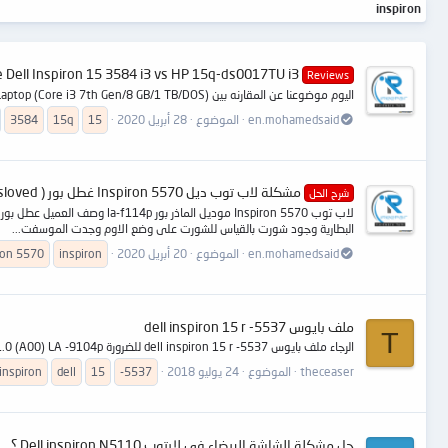
inspiron
 Dell Inspiron 15 3584 i3 vs HP 15q-ds0017TU i3
Reviews
اليوم موضوعنا عن المقارنه بين Dell Inspiron 15 3584 (C560515WIN9) Laptop (Core i3 7th Gen/4 GB/1 TB 256 GB SSD/Windows 10) vs HP 15q-ds0017TU (4ZD80PA) Laptop (Core i3 7th Gen/8 GB/1 TB/DOS)
en.mohamedsaid
الموضوع
28 أبريل 2020
15
15q
3584
مشكلة لاب توب ديل Inspiron 5570 غطل بور ( laptop inspiron 5570 no power ( sloved
شرح الحل
البطارية وجود شورت بالقياس للشورت على وضع الاوم وجدت الموسفت...
en.mohamedsaid
الموضوع
20 أبريل 2020
inspiron
5570
ron
ملف بايوس dell inspiron 15 r -5537
T
الرجاء ملف بايوس dell inspiron 15 r -5537 للضرورة rev :1.0 (A00) LA -9104p الملف القديم بالمرفقات
theceaser
الموضوع
24 يوليو 2018
-5537
15
dell
inspiron
حل مشكلة الشاشة البيضاء في لابتوب Dell inspiron N5110 ؟