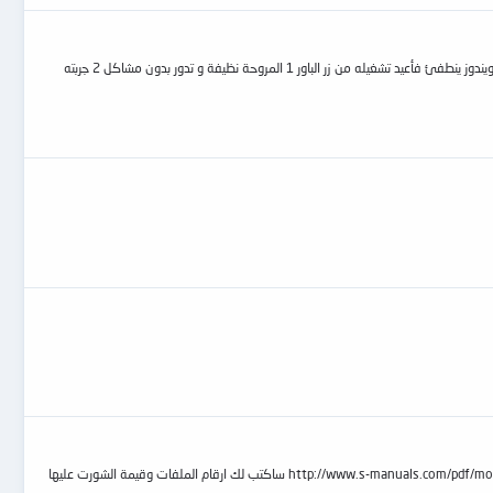
السلام عليكم عندي لابتوب dell inspiron n5050 مجنون بأتم معنى الكلمة أحيانا يشتغل لساعات بدون مشاكل و أحيانا أثناء بدأ التشغيل ينطفئ فجأة و أحيانا أثناء العمل في الويندوز ينطفئ فأعيد تشغيله من زر الباور 1 المروحة نظيفة و تدور بدون مشاكل 2 جربته
السلام عليكم الجهاز فاصل بور بعد فتحه وجدت اي سي البور محروق و الرجل رقم 6 محروق اسفلها في المذربورد انا نزلت السكيماتيك البوردة وها هو http://www.s-manuals.com/pdf/motherb...schematics.pdf ساكتب لك ارقام الملفات وقيمة الشورت عليها