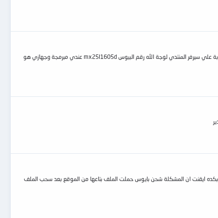
النجدة اخواني محتاج بيوس dell inspiron 1545 ارجوكم ملف البيوس اللاب معطل علية اكل عيشي كلة علي اللاب جميع الروابط بالمنتدي قديمة الرجاء ملف مجرب وتكرموا بة علي سيرفر المنتدي لوجة الله رقم البيوس mx25l1605d عندي مبرمجة وجهازي هو
 البور وسوكت البطارية وفلاشة البايوس وبكده ايقنت ان المشكلة شحن بايوس حملت الملف بتاعها من الموقع بعد سحب الملف