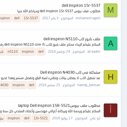
dell inspiron 15r-5537
M
مطلوب مبف بيوس dell inspiron 15r-5537 وجزاكم الله خيرا
mohamed rageh
الموضوع
3 يناير 2017
15r-5537
dell
nspiron
ملف بايوز لاب dell inspiron N5110
A
السلام عليكم الرجاء محتاج ملف بايوز للاب dell inspiron N5110 core i5 رقم البورده DQ 15 A10 مع الشكر الجزيل
ali kadim
الموضوع
24 نوفمبر 2016
dell
inspiron
n5110
با
مشكلة فى لاب Dell inspiron N4030
H
عند تشغيل الاب لا يعطى بيانات وتطيء لمبة الباور وتفصل مستمر وهذا غديو للاب توب .be/cJltMSDAjdE
hamdy_batman
الموضوع
25 سبتمبر 2016
dell
inspiron
n4030
مطلوب ملف بيوسlaptop Dell inspiron 15R-5521
أ
السلام عليكم ورحمة الله وبركاته أعزائي مهندسين وأعضاء المنتدي كل سنة وأنت طيبين أرجو 
أبو علي
الموضوع
17 يوليو 2016
15r-5521
dell
inspiron
بيوسp