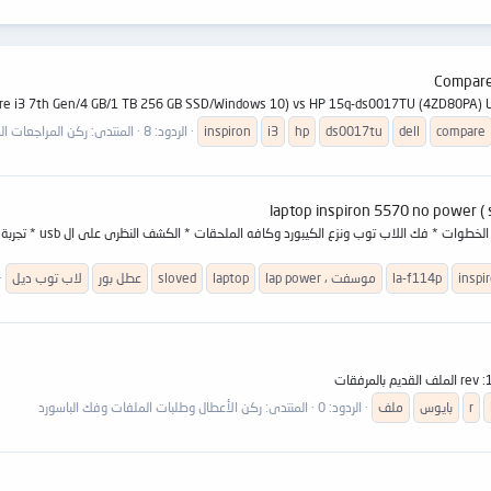
Compare
compare
dell
ds0017tu
hp
i3
inspiron
الردود: 8
المنتدى:
ركن المراجعات المترجمة eviews
لاب توب spiron 5570
inspi
la-f114p
lap power ، موسفت
laptop
sloved
عطل بور
لاب توب ديل
r
بايوس
ملف
الردود: 0
المنتدى:
ركن الأعطال وطلبات الملفات وفك الباسورد