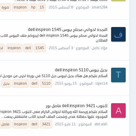
smart284
الموضوع
8 أغسطس 2015
15
hp
inspiron
صورة
النجدة اخواني محتاج بيوس dell inspiron 1545
ف
العطلان
فؤاد كامل
الموضوع
3 أغسطس 2015
1545
dell
inspiron
اخ
بديل بيوس dell inspiron 5110
T
السلام عليكم هل هناك بديل لبيوس ديل 5110 في بوردة اخرى من موديل اخر بحيث يمكن ان يعمل على ديل 5110 بدون شحنه ارجو من الاخوة سرعة الاجابة مع الشكر والتقدير
tiger14
الموضوع
15 يونيو 2015
5110
dell
inspiron
بديل
لابتوب dell inspiron 3421 فاصل بور
A
الموجود عليها حفظتة عندى وشحنت الملف الجديد اللاب ماشتغلش رجعت...
abd alah
الموضوع
11 مايو 2015
3421
dell
inspiron
فاصل ب