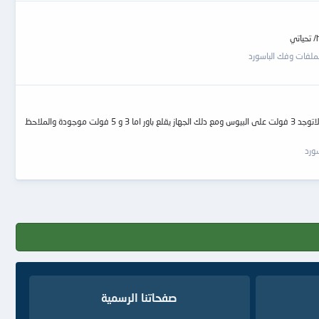
ملفات وفك الباسورد
عند الظغط زر الباور الجهاز يقلع باور يبقى لمدة 10ثوان تقريبا ثم ينطفئ ويعاد الكرة 4 مرات في الاخيرة يبقى شغالا مع عدم ظهور داتا لا في الاول ولا في الاخير مع العلم انه لاتوجد 3 فولت على البيوس ومع دلك الجهاز يقلع باور اما 3 و 5 فولت موجودة والملاحظ
ورد
صفحاتنا الرسمية