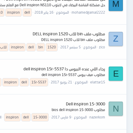
M
حل مشكلة الشاشة البيضاء في لابتوب Dell inspiron N5110 مع العلم سخنت على الفيجها مع ان اللاب بيفتح على الشاشة الخارجية ومقاومة RN9403 قيمة الفولت الاشارة هو 3.3 فولت
mohamedgamal2222
الموضوع
16 يناير 2018
dell
inspiron
10
مطلوب ملف bin للاب DELL inspiron 1520
Z
مطلوب ملف bin للاب DELL inspiron 1520
zico
الموضوع
5 سبتمبر 2017
1520
bin
dell
inspiron
للاب
رجاء اللي عنده البيوس دا dell inspiron 15r-5537
E
مطلوب مبف بيوس dell inspiron 15r-5537
elattar15
الموضوع
21 يونيو 2017
15r-5537
dell
inspiron
Dell inspiron 15-3000
N
مطلوب bios dell inspiron 15-3000
nazerkom
الموضوع
9 مارس 2017
15-3000
dell
inspiron
ال