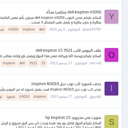
dell inspiron n5050 ينطفئ فجأة
Y
ببطارية و بدون بطارية و يعمل نفس المشكل 3 شحنت...
youcef4787
الموضوع
5 يناير 2016
dell
inspiron
n5050
فجأ
ملف البيوس للاب dell inspiron 15 3521
O
السلام عليكم ورحمة الله وبركاته معى هذا الجهاز ويعمل باور ولكنه يعطى 
omr eid
الموضوع
17 ديسمبر 2015
15
3521
dell
inspiron
حذف باسورد لاب توب ديل Inspiron N5010
ا
عندى لاب توب ديل Inspiron N5010 قمت بعمل باسورد له من البيوس وأريد حذف هذا الباسورد ولكن لا يوجد هذا الخيار فى إعدادات ال Setup فما العمل ؟
العاسوق
الموضوع
27 سبتمبر 2015
inspiron
n5010
باسورد
ت
شورت في مذربورد hp inspiron 15
S
L800 قيمتة 7 L701 قيمة 4 L700 قيمة 3 L201 قيمة 1 L202...