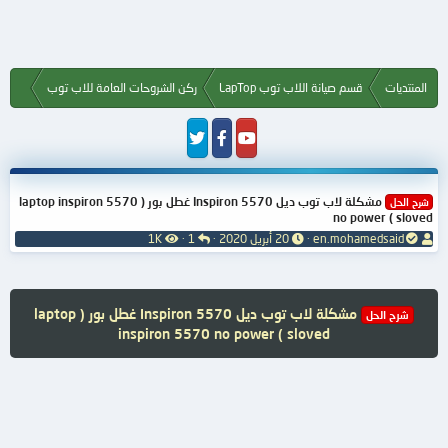
المنتديات
قسم صيانة اللاب توب LapTop
ركن الشروحات العامة للاب توب
مشكلة لاب توب ديل Inspiron 5570 غطل بور ( laptop inspiron 5570
شرح الحل
no power ( sloved
ب
ت
ا
ا
en.mohamedsaid
20 أبريل 2020
1
1K
ا
ا
ل
ل
د
ر
ر
م
ئ
ي
د
ش
ا
خ
و
ا
مشكلة لاب توب ديل Inspiron 5570 غطل بور ( laptop
شرح الحل
ل
ا
د
ه
inspiron 5570 no power ( sloved
م
ل
د
و
ب
ا
ض
د
ت
و
ء
ع