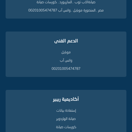
صيانةالاب توب ..المازربورد.. كورسات صيانة
مصر ..المنصورة موبايل ..واتس آب 00201005474787
الدعم الفنى
موبايل
واتس آب
00201005474787
أكاديمية ريبير
إستعادة بيانات
صيانة الهاردوير
كورسات صيانة