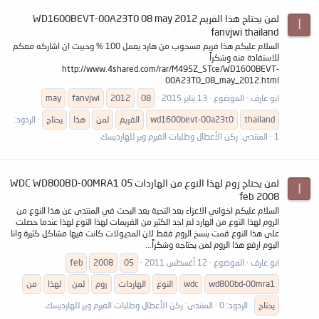
لمن يحتاج هذا الفريم WD1600BEVT-00A23T0 08 may 2012
ا
fanvjwi thailand
السلام عليكم هذا فريم مسحوب من هارد يعمل 100 % وحبيت ان اشاركه معكم
للاستفادة منه وشكراً
http://www.4shared.com/rar/M495Z_STce/WD1600BEVT-
00A23T0_08_may_2012.html
ابو عارف
الموضوع
13 يناير 2015
08
2012
fanvjwi
may
thailand
wd1600bevt-00a23t0
الفريم
لمن
هذا
يحتاج
الردود:
1
المنتدى:
ركن الأعطال وطلبات الفيرم وير للهارديسك
لمن يحتاج روم لهذا النوع من الهاردات WDC WD800BD-00MRA1 05
ا
feb 2008
السلام عليكم اخواني الاعزاء بعد التحية بعد البحث في المنتدى عن هذا النوع من
الروم لهذا النوع من الهارد لم اجد الكثير من الفريمات لهذا النوع لهذا عندما حصلت
على هذا النوع قمت بنسخ الروم فقط لان المديولات كانت فيها مشاكل كثيرة وانا
اليوم ارفع هذا الروم لمن يحتاجه وشكراً...
ابو عارف
الموضوع
12 أغسطس 2011
05
2008
feb
wd800bd-00mra1
wdc
النوع
الهاردات
روم
لمن
لهذا
من
يحتاج
الردود: 0
المنتدى:
ركن الأعطال وطلبات الفيرم وير للهارديسك