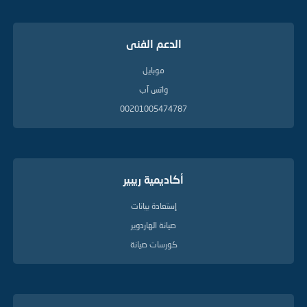
الدعم الفنى
موبايل
واتس آب
00201005474787
أكاديمية ريبير
إستعادة بيانات
صيانة الهاردوير
كورسات صيانة