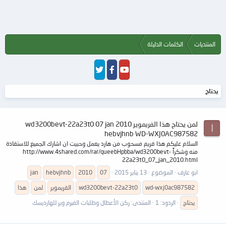
المنتديات
الكلمات الدليلة
يحتاج
لمن يحتاج هذا الفريموير wd3200bevt-22a23t0 07 jan 2010
ا
hebvjhnb WD-WXJ0AC987582
السلام عليكم هذا فريم مسحوب من هارد يعمل وحبيت ان اشارك الجميع للاستفادة
منه وشكراً http://www.4shared.com/rar/queebHpbba/wd3200bevt-
22a23t0_07_jan_2010.html
ابو عارف
الموضوع
13 يناير 2015
07
2010
hebvjhnb
jan
wd-wxj0ac987582
wd3200bevt-22a23t0
الفريموير
لمن
هذا
يحتاج
الردود: 1
المنتدى:
ركن الأعطال وطلبات الفيرم وير للهارديسك