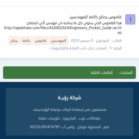
قاموس يحتاج كافة المهندسين
ا
هذا القاموس الذي يحتوي كل ما يحتاجه اي مهندس لأي اختصاص
http://rapidshare.com/files/416902924/Engineers_Pocket_Guide.rar.ht
ml
الكاتب
الموضوع
9 ديسمبر 2010
المهندسين
قاموس
كافة
يحتاج
الردود: 3
المنتدى:
ركن كتب الصيانة والإلكنرونيات
المنتديات
الكلمات الدليلة
شركة رؤيــة
متخصصون في إستعادة البيانات وصيانة الهاردديسك
صيانةالاب توب ..المازربورد.. كورسات صيانة
مصر ..المنصورة موبايل ..واتس آب 00201005474787