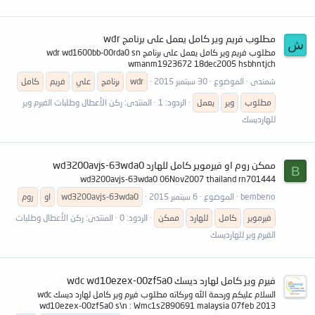
مطلوب فريم وير كامل يعمل على برنامج wdr
ش
مطلوب فريم وير كامل يعمل على برنامج wdr wd1600bb-00rda0 sn
wmanm1923672 18dec2005 hsbhntjch
شمندى
الموضوع
30 سبتمبر 2015
wdr
برنامج
علي
فريم
كامل
مطلوب
وير
يعمل
الردود: 1
المنتدى:
ركن الأعطال وطلبات الفيرم وير
للهارديسك
ممكن روم او فيرموير كامل للهارد wd3200avjs-63wda0
B
wd3200avjs-63wda0 06Nov2007 thailand rn701444
bembeno
الموضوع
6 سبتمبر 2015
wd3200avjs-63wda0
او
روم
فيرموير
كامل
للهارد
ممكن
الردود: 0
المنتدى:
ركن الأعطال وطلبات
الفيرم وير للهارديسك
فيرم وير كامل لهارد ديسك wdc wd10ezex-00zf5a0
السلام عليكم ورحمة الله وبركاته مطلوب فيرم وير كامل لهارد ديسك wdc
wd10ezex-00zf5a0 s\n : Wmc1s2890691 malaysia 07feb 2013