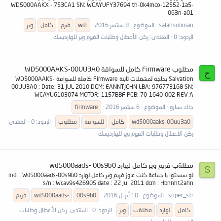
WD5000AAKX - 753CA1 SN: WCAYUFY37694 th-0k4mco-12552-1a5-
063n-a01
salahsoliman
الموضوع
8 سبتمبر 2016
wdr
فيرم
كامل
وير
الردود: 0
المنتدى:
ركن الأعطال وطلبات الفيرم وير للهارديسك
مطلوب Firmware كامل للسواقة WD5000AAKS-00UU3A0
ج
Salvation بحاجة لمشغلات ثابتة Firmware كاملة للسواقة WD5000AAKS-
00UU3A0 : Date: 31 JUL 2010 DCM: EANNTJCHN LBA: 976773168 SN:
WCAYU6103074 MOTOR: 1157BBF PCB: 70-1640-002 REV A
جاك سبارو
الموضوع
6 سبتمبر 2016
firmware
wd5000aaks-00uu3a0
كامل
للسواقة
مطلوب
الردود: 0
المنتدى:
ركن الأعطال وطلبات الفيرم وير للهارديسك
مطلةب فريم وير كامل لهارد wd5000aads- 00s9b0
S
لو سمحتوا يا جماعة كنت عاوز فريم وير كامل لهارد mdl : Wd5000aads-00s9b0
s/n : Wcav9s426905 date : 22 jul 2011 dcm : Hbnnht2ahn
super_str
الموضوع
10 أبريل 2016
00s9b0
wd5000aads-
فريم
كامل
لهارد
مطلةب
وير
الردود: 0
المنتدى:
ركن الأعطال وطلبات