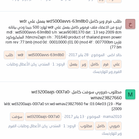
طلب فرم وير كامل wd5000avvs-63m8b0 يعمل علي wdr
خ
ارجو من الاعضاء ملف فرموير كامل يعمل علي wdr لهارد 500 جيجا ودي بياناته
mdl : wd5000avvs-63m8b0 s/n :wcav90381370 dat : 13 sep 2009 dcm
:hbncnv2agn r/n : 701640 product of thailand green power المايكروكود
قارئ rom rev :77.bmb (mod 0d : 00010000 (01.00 (mod 4f : 007700bm
(77.bm
خالد اكس
الموضوع
28 يناير 2017
wd5000avvs-63m8b0
wdr
طلب
علي
فرم
كامل
وير
يعمل
الردود: 1
المنتدى:
ركن الأعطال وطلبات
الفيرم وير للهارديسك
مطلوب ضروري سوفت كامل wd3200aajs-00l7a0-
M
wmav23827660
Wdc wd3200aajs-00l7a0 sn:wd-wmav23827660 fw :03.04e03 (19 - Mar
2009]
mama2010
الموضوع
13 يناير 2017
wd3200aajs-00l7a0
سوفت
ضروري
كامل
مطلوب
الردود: 1
المنتدى:
ركن الأعطال وطلبات الفيرم
وير للهارديسك