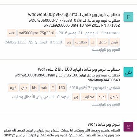
مطلوب فريم وير كامل لــ wdc wd5000lpvt-75g33t0
F
مطلوب فريم وير كامل لــ WDC WD5000LPVT-75G33T0 s/n
wx71a9268606 Date 13 nov 2012 RN 771852
first center
الموضوع
21 نوفمبر 2016
wd5000lpvt-75g33t0
wdc
فريم
كامل
لــ
مطلوب
وير
الردود: 0
المنتدى:
ركن الأعطال وطلبات
الفيرم وير للهارديسك
مطلوب فريم وير كامل لهارد 160 داتا 2 على wdr
ش
مطلوب فريم وير كامل لهارد 160 داتا 2 على wdr wd1600avbb-63sya0
sn/wmap94430643
شمندى
الموضوع
7 أكتوبر 2016
160
2
wdr
داتا
علي
فريم
كامل
لهارد
مطلوب
وير
الردود: 0
المنتدى:
ركن الأعطال وطلبات
الفيرم وير للهارديسك
فيرم وير كامل wdr
S
السلام عليكم ورحمة الله وبركاته انا عملت فلاش ريبير للهارد والهارد الحمد لله قطع
ميه ونور والحمد لله بعد انكم ممكن الفيرم وير بتاعه علشان الهارد راح منى :shiny: