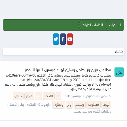
المنتديات
الكلمات الدليلة
كامل
مطلوب فريم وير كامل وسليم لهارد ويسترن 1 تيرا الاخضر
ش
مطلوب فريم وير كامل وسليم لهارد ويسترن 1 تيرا الاخضر wd10ears-00mvwb0
sn: Wmaza4584851 date: 19 may 2011 dcm: Hhrnhtjch dcx:
8m05v4ww4 وياريت ضرورى علشان الهارد كان شغال باور وقمت بشحن الاى سى
على المبرمجة فالهارد فصل باور
شمندى
الموضوع
3 نوفمبر 2019
1
الاخضر
تيرا
فريم
كامل
لهارد
مطلوب
وسليم
وير
ويسترن
الردود: 0
المنتدى:
ركن الأعطال
وطلبات الفيرم وير للهارديسك