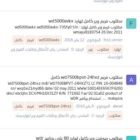
الفيرم وير للهارديسك
مطلوب فريم وير كامل لهارد wd5000avkx
F
مطلوب فريم وير كامل لهارد wd5000avkx wd5000avkx-735fy0 S/n :
wmayu8183754 26 Dec 2011
first center
الموضوع
12 يناير 2016
wd5000avks
فريم
كامل
لهارد
مطلوب
وير
الردود: 0
المنتدى:
ركن الأعطال وطلبات الفيرم وير
للهارديسك
مطلوب فريم wd7500bpvt-24hxz كامل
A
Wd7500bpvt-24hxz mdl/ WD7500BPVT-24HXZT1 LC PIN: 16-004848
sn/ wxp1e21myd66 date/ 02 may 2011 WWW:50014EE6567F9260
dmc/ ebctjhn DCX/MH16X31ZY R/N: 771692 f.w/ 02.01a02 product of
malaysia ...... استخدام يرنامج WDR
abead
الموضوع
9 يناير 2016
wd7500bpvt-24hxz
فريم
كامل
مطلوب
الردود: 2
المنتدى:
ركن الأعطال وطلبات الفيرم وير للهارديسك
مطلوب سوفت وير كامل لهارد 80 على برنامج wdr