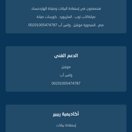
متخصصون في إستعادة البيانات وصيانة الهاردديسك
صيانةالاب توب ..المازربورد.. كورسات صيانة
مصر ..المنصورة موبايل ..واتس آب 00201005474787
الدعم الفنى
موبايل
واتس آب
00201005474787
أكاديمية ريبير
إستعادة بيانات