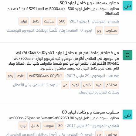
مطلوب سوفت وير كامل لهارد 500
ش
مطلوب سوفت وير كامل لهارد 500 sn wcc2epn15291 mdl wd5000aakx-
08u6aa0
شمندى
الموضوع
1 يوليو 2017
500
سوفت
كامل
لهارد
مطلوب
وير
الردود: 0
المنتدى:
ركن الأعطال وطلبات الفيرم وير للهارديسك
من فضلكم إعادة رفع فيرم كامل لهارد wd7500aars-00y5b1
C
هو موجود في المنتدى أكتر من موضوع فيه فيرموير الهارد wd7500aars-
00y5b1 الأخضر لكن الظاهر انها مواضيع قديمة فالروابط كلها مش شغالة برجاء
اللي عنده فيرم كامل للهارد ده يرفعه مشكورا دمتم بود
can we
الموضوع
29 مارس 2017
wd7500aars-00y5b1
إعادة
رفع
فضلكم
فيرم
كامل
لهارد
من
الردود: 1
المنتدى:
ركن الأعطال
وطلبات الفيرم وير للهارديسك
مطلوب سوفت وير كامل لهارد 80
ش
مطلوب سوفت وير كامل لهارد 80 wd800bb-75jhco sn/wmam9a687953
شمندى
الموضوع
24 مارس 2017
80
سوفت
كامل
لهارد
مطلوب
وير
الردود: 0
المنتدى:
ركن الأعطال وطلبات الفيرم وير للهارديسك