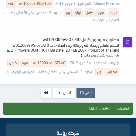
Ahmed Mohsen
الموضوع
4 يونيو 2015
wd10ezex-00zf5a0
wdc
ديسك
فيرم
كامل
لهارد
وير
الردود: 5
المنتدى:
ركن الأعطال وطلبات
الفيرم وير للهارديسك
مطلوب فريم وير كامل wd1200bevs-07lat0
Z
السلام عليكم ورحمة الله وبركاتة برجاء امدادى ب WD1200BEVS-07LAT0
Firmware DCM : HOTJHBB Date: 23 FEB 2007 Product of Thailand فاصل
باور نتيجة لشحن روم خاطئ
zogpy
الموضوع
24 مايو 2015
wd1200bevs-07lat0
فريم
كامل
مطلوب
وير
الردود: 2
المنتدى:
ركن الأعطال وطلبات الفيرم وير للهارديسك
الاخير
1 من 10
التالي
المنتديات
الكلمات الدليلة
شركة رؤيــة