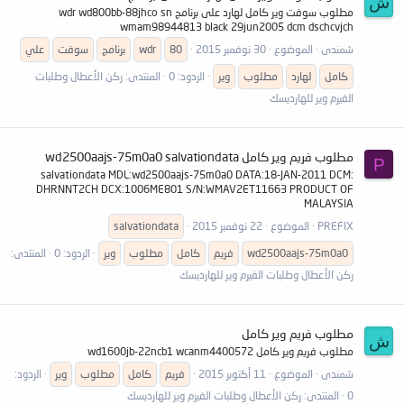
ش
مطلوب سوفت وير كامل لهارد على برنامج wdr wd800bb-88jhco sn
wmam98944813 black 29jun2005 dcm dschcvjch
شمندى
الموضوع
30 نوفمبر 2015
80
wdr
برنامج
سوفت
علي
كامل
لهارد
مطلوب
وير
الردود: 0
المنتدى:
ركن الأعطال وطلبات
الفيرم وير للهارديسك
مطلوب فريم وير كامل wd2500aajs-75m0a0 salvationdata
P
salvationdata MDL:wd2500aajs-75m0a0 DATA:18-JAN-2011 DCM:
DHRNNT2CH DCX:1006ME801 S/N:WMAV2ET11663 PRODUCT OF
MALAYSIA
PREFIX
الموضوع
22 نوفمبر 2015
salvationdata
wd2500aajs-75m0a0
فريم
كامل
مطلوب
وير
الردود: 0
المنتدى:
ركن الأعطال وطلبات الفيرم وير للهارديسك
مطلوب فريم وير كامل
ش
مطلوب فريم وير كامل wd1600jb-22ncb1 wcanm4400572
شمندى
الموضوع
11 أكتوبر 2015
فريم
كامل
مطلوب
وير
الردود:
0
المنتدى:
ركن الأعطال وطلبات الفيرم وير للهارديسك