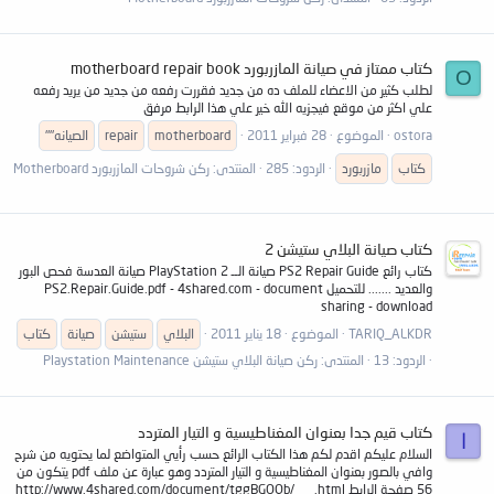
كتاب ممتاز في صيانة المازربورد motherboard repair book
O
لطلب كثير من الاعضاء للملف ده من جديد فقررت رفعه من جديد من يريد رفعه
علي اكثر من موقع فيجزيه الله خير علي هذا الرابط مرفق
ostora
الموضوع
28 فبراير 2011
motherboard
repair
الصيانه""
كتاب
مازربورد
الردود: 285
المنتدى:
ركن شروحات المازربورد Motherboard
كتاب صيانة البلاي ستيشن 2
كتاب رائع PS2 Repair Guide صيانة الــ PlayStation 2 صيانة العدسة فحص البور
والعديد ....... للتحميل PS2.Repair.Guide.pdf - 4shared.com - document
sharing - download
TARIQ_ALKDR
الموضوع
18 يناير 2011
البلاي
ستيشن
صيانة
كتاب
الردود: 13
المنتدى:
ركن صيانة البلاي ستيشن Playstation Maintenance
كتاب قيم جدا بعنوان المغناطيسية و التيار المتردد
ا
السلام عليكم اقدم لكم هذا الكتاب الرائع حسب رأيي المتواضع لما يحتويه من شرح
وافي بالصور بعنوان المغناطيسية و التيار المتردد وهو عبارة عن ملف pdf يتكون من
56 صفحة الرابط http://www.4shared.com/document/tggBGOQb/___.html