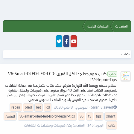
المنتديات
الكلمات الدليلة
كتاب
كتاب مهم جدا جدا لكل الفنيين V6-Smart-OLED-LED-LCD-
كتاب
TV-Repair-Tips
السلام عليكم ورحمة الله النهاردة هنرفع ملف كتاب متمبز جدا فى صيانة الشاشات
للمحترفين الكتاب ثمنه على النت 40 دولار يحتوى على شروحات واعطال منتشرة
ومخططات نادرة الكتاب مهم جدا وغير منتشر على الانترنت حصريا لموقع ريبير شكر
خاص للصديق محمد سعيد القرنى باسورد الملف المحتوى مخفي
Salah Elsayed
الموضوع
8 مايو 2020
lcd
led
oled
repair
smart
tips
tv
v6
v6-smart-oled-led-lcd-tv-repair-tips
الفنيين
كتاب
الردود: 145
المنتدى:
ركن شروحات ومخططات الشاشات