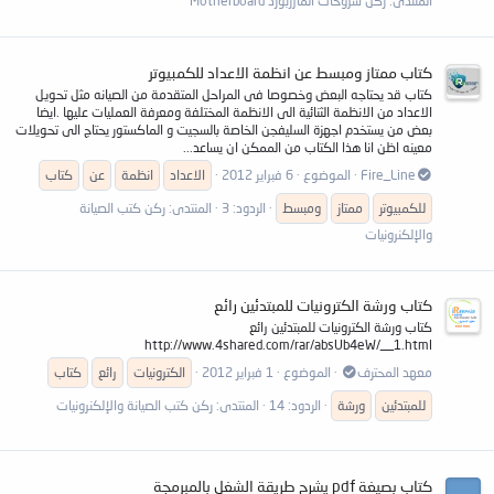
المنتدى:
ركن شروحات المازربورد Motherboard
كتاب ممتاز ومبسط عن انظمة الاعداد للكمبيوتر
كتاب قد يحتاجه البعض وخصوصا فى المراحل المتقدمة من الصيانه مثل تحويل
الاعداد من الانظمة الثنائية الى الانظمة المختلفة ومعرفة العمليات عليها .ايضا
بعض من يستخدم اجهزة السليفجن الخاصة بالسجيت و الماكستور يحتاج الى تحويلات
معينه اظن انا هذا الكتاب من الممكن ان يساعد...
Fire_Line
الموضوع
6 فبراير 2012
الاعداد
انظمة
عن
كتاب
للكمبيوتر
ممتاز
ومبسط
الردود: 3
المنتدى:
ركن كتب الصيانة
والإلكنرونيات
كتاب ورشة الكترونيات للمبتدئين رائع
كتاب ورشة الكترونيات للمبتدئين رائع
http://www.4shared.com/rar/absUb4eW/__1.html
معهد المحترف
الموضوع
1 فبراير 2012
الكترونيات
رائع
كتاب
للمبتدئين
ورشة
الردود: 14
المنتدى:
ركن كتب الصيانة والإلكنرونيات
كتاب بصيغة pdf يشرح طريقة الشغل بالمبرمجة