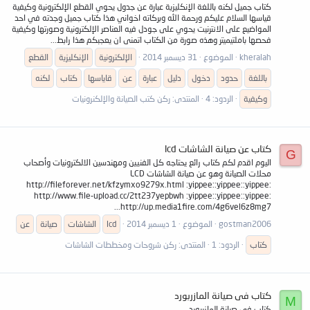
كتاب جميل لكنه باللغة الإنكليزية عبارة عن جدول يحوي القطع الإلكترونية وكيفية
قياسها السلام عليكم ورحمة الله وبركاته اخواني هذا كتاب جميل وجدته في احد
المواضيع على الانترنيت يحوي على جودل فيه العناصر الإلكترونية وصورتها وكيفية
فحصها باملتيميتر وهذه صورة من الكتاب اتمنى ان يعجبكم هذا رابط...
kheralah
الموضوع
31 ديسمبر 2014
الإلكترونية
الإنكليزية
القطع
باللغة
حدود
دخول
دليل
عبارة
عن
قاياسها
كتاب
لكنه
وكيفية
الردود: 4
المنتدى:
ركن كتب الصيانة والإلكنرونيات
كتاب عن صيانة الشاشات lcd
G
اليوم اقدم لكم كتاب رائع يحتاجه كل الفنيين ومهندسين الالكترونيات وأصحاب
محلات الصيانة وهو عن صيانة الشاشات LCD
http://fileforever.net/kfzymxo9279x.html :yippee::yippee::yippee:
http://www.file-upload.cc/2tt237yepbwh :yippee::yippee::yippee:
http://up.media1fire.com/4g6vel6z8mg7...
gostman2006
الموضوع
1 ديسمبر 2014
lcd
الشاشات
صيانة
عن
كتاب
الردود: 1
المنتدى:
ركن شروحات ومخططات الشاشات
كتاب فى صيانة المازربورد
M
كتاب فى صيانة المازربورد