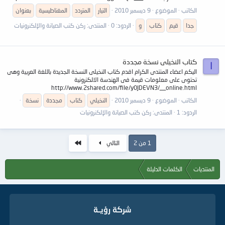
الكاتب
الموضوع
9 ديسمبر 2010
التيار
المتردد
المغناطيسية
بعنوان
جدا
قيم
كتاب
و
الردود: 0
المنتدى:
ركن كتب الصيانة والإلكنرونيات
كتاب النخيلى نسخة مجددة
ا
اليكم اعضاء المنتدى الكرام اقدم كتاب النخيلى النسخة الجديدة باللغة العربية وهى
تحتوى على معلومات قيمة فى الهندسة الالكترونية
http://www.2shared.com/file/y0JDEVN3/__online.html
الكاتب
الموضوع
9 ديسمبر 2010
النخيلي
كتاب
مجددة
نسخة
الردود: 1
المنتدى:
ركن كتب الصيانة والإلكنرونيات
الاخير
1 من 2
التالي
المنتديات
الكلمات الدليلة
شركة رؤيــة