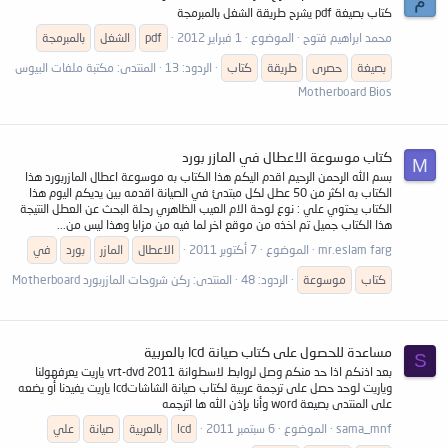
م
كتاب بصيغة pdf يشرح طريقة الشغل بالمبرمجة
محمد ابراهيم فتوح
الموضوع
1 فبراير 2012
pdf
الشغل
بالمبرمجة
بصيغة
حصرى
طريقة
كتاب
الردود: 13
المنتدى:
مكتبة ملفات البيوس
Motherboard Bios
كتاب موسوعة الاعطال في المازر بورد
M
بسم الله الرحمن الرحيم اقدم اليكم هذا الكتاب به موسوعة اعطال المازربورد هذا
الكتاب به اكثر من 50 عطل لكل مبتدئ في الصيانة اقدمه بين يديكم اليوم هذا
الكتاب يحتوي علي : نوع لوحة الام العيب الظاهري رحلة البحث عن العطل النتيجة
هذا الكتاب جميل تم اخذه من موقع اخر لما فيه من مزايا وهذا ليس من...
mr.eslam farg
الموضوع
7 أكتوبر 2011
الاعطال
المازر
بورد
في
كتاب
موسوعة
الردود: 48
المنتدى:
ركن شروحات المازربورد Motherboard
مساعدة للحصول على كتاب صيانة lcd بالعربية
S
بعد اذنكم اذا حد منكم وصل لروابط لاسطوانة vrt-dvd 2011 ياريت يعرفهولنا
وياريت لوحد حصل على ترجمة عربية لكتاب صيانة الشاشاتlcd ياريت يفيدنا أو يضعه
على المنتدى بصيعة word وأنا بإذن الله ها اترجمه
sama_mnf
الموضوع
6 سبتمبر 2011
lcd
بالعربية
صيانة
علي