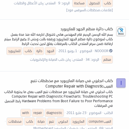
كتاب
للحصول
مساعدة
الردود: 9
المنتدى:
ركن الأعطال والطلبات
[فلاشات,مخططات,السيرفس مود]
كتاب دائرة منظم الجهد للمازربورد
بسم الله الرحمن الرحيم قام المهندس هاني ناشونال اكرمه الله منذ مدة بعمل
كتاب لموضوع دائرة منظم الجهد للمازربورد ورفعه بالنت وحتى لا يضيع الرابط سيتم
ارفاقة ضمن سرفر المنتدى الكتاب بالمرفقات يغلق لحين تحديث الرابط
NOOOOR
الموضوع
1 يونيو 2011
الجهد
دائرة
كتاب
للمازربورد
منظم
الردود: 34
المنتدى:
ركن كتب الصيانة والإلكنرونيات
كتاب انجليزي في صيانة المازربورد مع مخططات تتبع
ا
العيبComputer Repair with Diagnostic
كتاب انجليزي في صيانة المازربورد مع مخططات تتبع العيب بعض ما يحتوية الكتاب
Computer Repair with Diagnostic Flowcharts: Troubleshooting PC
Hardware Problems from Boot Failure to Poor Performance رابط التحميل
في المرفقات
الكاتب
الموضوع
23 مايو 2011
diagnostic
repair
with
العيبcomputer
المازربورد
انجليزى
تتبع
صيانة
كتاب
مخططات
الردود: 69
المنتدى:
ركن شروحات المازربورد Motherboard