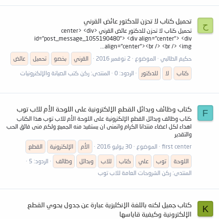
تحميل كتاب لا تحزن للدكتور عائض القرني
ح
تحميل كتاب لا تحزن للدكتور عائض القرني <center> <div
id="post_message_1055190480"> <div align="center"> <div
align="center"><br /> <br /> <img...
حكيم الطالبي
الموضوع
2 نوفمبر 2016
القرني
بخصو
تحميل
عائض
كتاب
لا
للدكتور
الردود: 0
المنتدى:
ركن كتب الصيانة والإلكنرونيات
كتاب وظائف وبدائل القطع الإلكترونية على اللوحة الأم للاب توب
F
كتاب وظائف وبدائل القطع الإلكترونية على اللوحة الأم للاب توب هذا الكتاب
اهداء لكل اعضاء منتدانا الكرام واتمنى ان يستفيد منه الجميع ولكم منى فائق الحب
والتقدير
first center
الموضوع
30 يوليو 2016
الأم
الإلكترونية
القطع
اللوحة
توب
علي
كتاب
للاب
وبدائل
وظائف
الردود: 5
المنتدى:
ركن الشروحات العامة للاب توب
كتاب جميل لكنه باللغة الإنكليزية عبارة عن جدول يحوي القطع
K
الإلكترونية وكيفية قاياسها