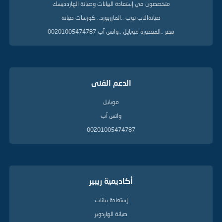
متخصصون في إستعادة البيانات وصيانة الهاردديسك
صيانةالاب توب ..المازربورد.. كورسات صيانة
مصر ..المنصورة موبايل ..واتس آب 00201005474787
الدعم الفنى
موبايل
واتس آب
00201005474787
أكاديمية ريبير
إستعادة بيانات
صيانة الهاردوير