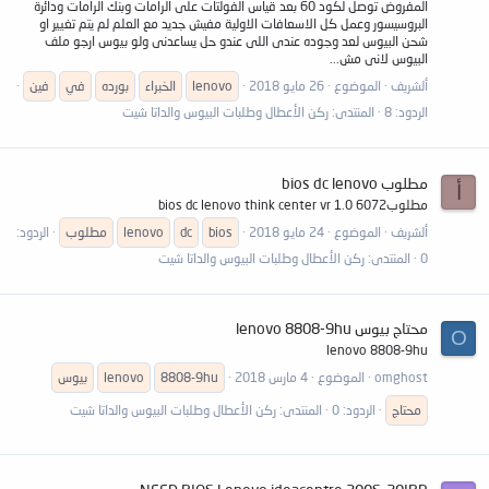
المفروض توصل لكود 60 بعد قياس الفولتات على الرامات وبنك الرامات ودائرة
البروسيسور وعمل كل الاسعافات الاولية مفيش جديد مع العلم لم يتم تغيير او
شحن البيوس لعد وجوده عندى اللى عندو حل يساعدنى ولو بيوس ارجو ملف
البيوس لانى مش...
ألشريف
الموضوع
26 مايو 2018
lenovo
الخبراء
بورده
في
فين
الردود: 8
المنتدى:
ركن الأعطال وطلبات البيوس والداتا شيت
مطلوب bios dc lenovo
أ
مطلوب6072 bios dc lenovo think center vr 1.0
ألشريف
الموضوع
24 مايو 2018
bios
dc
lenovo
مطلوب
الردود:
0
المنتدى:
ركن الأعطال وطلبات البيوس والداتا شيت
محتاج بيوس lenovo 8808-9hu
O
lenovo 8808-9hu
omghost
الموضوع
4 مارس 2018
8808-9hu
lenovo
بيوس
محتاج
الردود: 0
المنتدى:
ركن الأعطال وطلبات البيوس والداتا شيت