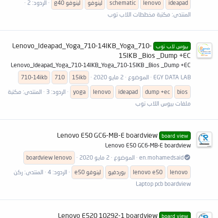
ideapad
lenovo
schematic
لينوفو
لينوفو g40
الردود: 2
المنتدى:
مكتبة مخططات اللاب توب
Lenovo_Ideapad_Yoga_710-14IKB_Yoga_710-
بيوس لاب توب
15IKB _Bios _Dump +EC
Lenovo_Ideapad_Yoga_710-14IKB_Yoga_710-15IKB _Bios _Dump +EC
EGY DATA LAB
الموضوع
2 مايو 2020
15ikb
710
710-14ikb
bios
dump +ec
ideapad
lenovo
yoga
الردود: 3
المنتدى:
مكتبة
ملفات بيوس اللاب توب
Lenovo E50 GC6-MB-E boardview
board view
Lenovo E50 GC6-MB-E boardview
en.mohamedsaid
الموضوع
2 مايو 2020
lenovo
boardview
lenovo
e50
lenovo
بوردفيو
لينوفو e50
الردود: 4
المنتدى:
ركن
Laptop pcb boardview
Lenovo E520 10292-1 boardview
board view