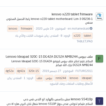
lenovo x220 tablet frimware
lenovo x220 tablet motherboard: Lcm-3 09236-1 رابط التحميل المحتوى
مخفي
en.mohamedsaid
الموضوع
19 مارس 2020
frimware
lenovo
tablet
x220
الردود: 8
المنتدى:
ركن شروحات التابلت والأي باد
TABLET,IPAD
ملف بيوس Lenovo Ideapad 320C-15 DG42A DG52A NMB244
F
السلام عليم احتاج ملف بيوس لينوفو Lenovo Ideapad 320C-15 DG42A
DG52A NMB244 بارك الله فيكم
FUTURE2011
الموضوع
27 ديسمبر 2019
320c-15
dg42a
dg52a
ideapad
lenovo
nmb244
بيوس
ملف
الردود: 1
المنتدى:
ركن
الأعطال وطلبات الملفات وفك الباسورد
lenovo S5410p مش حاسس بالهارد او الدى فى دى
T
السلام عليكم اخوانى عندى جهاز lenovo S510P شغال لكن لايرى هارد اة دى