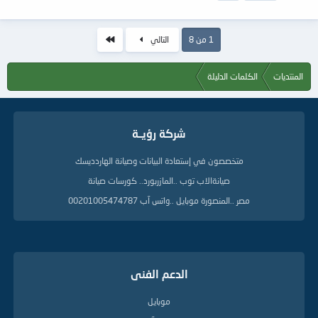
الاخير
1 من 8
التالي
المنتديات
الكلمات الدليلة
شركة رؤيــة
متخصصون في إستعادة البيانات وصيانة الهاردديسك
صيانةالاب توب ..المازربورد.. كورسات صيانة
مصر ..المنصورة موبايل ..واتس آب 00201005474787
الدعم الفنى
موبايل