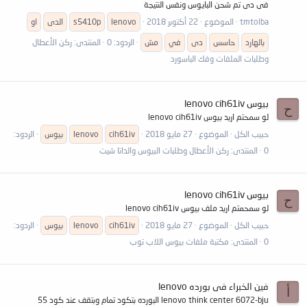
فى دى تم شحن البايوس ونفس النتيجة
tmtolba
الموضوع
22 أكتوبر 2018
lenovo
s5410p
الدى
او
بالهارد
حاسس
دى
في
مش
الردود: 0
المنتدى:
ركن الأعطال
وطلبات الملفات وفك الباسورد
بيوس lenovo cih61iv
ح
لو سمحتم اريد بيوس lenovo cih61iv
حبيب الكل
الموضوع
27 مايو 2018
cih61iv
lenovo
بيوس
الردود:
0
المنتدى:
ركن الأعطال وطلبات البيوس والداتا شيت
بيوس lenovo cih61iv
ح
لو سمحمتم اريد ملف بيوس lenovo cih61iv
حبيب الكل
الموضوع
27 مايو 2018
cih61iv
lenovo
بيوس
الردود:
0
المنتدى:
مكتبة ملفات بيوس اللاب توب
فين الخبراء فى بورده lenovo
أ
lenovo think center 6072-bju البورده بتكود تمام وبتقف عند كود 55