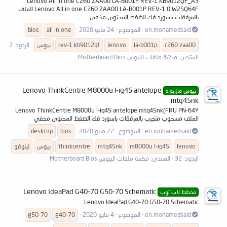
Lenovo All in one C260 ZAA00 LA-B001P REV-1 KB9012QF_A3
Lenovo All in one C260 ZAA00 LA-B001P REV-1.0 W25Q64F الملف
بالمرفقات باسورد فك الضغط المحتوى مخفي
en.mohamedsaid
الموضوع
24 مايو 2020
all in one
bios
c260 zaa00
la-b001p
lenovo
rev-1 kb9012qf
بيوس
الردود: 7
المنتدى:
مكتبة ملفات البيوس Motherboard Bios
Lenovo ThinkCentre M8000u l-iq45 antelope
بيوس مازربورد
mtq45nk.
Lenovo ThinkCentre M8000u l-iq45 antelope mtq45nk(FRU PN-64Y
الملف مسحوب متجرب بالمرفقات باسورد فك الضغط المحتوى مخفي
en.mohamedsaid
الموضوع
22 مايو 2020
bios
desktop
lenovo
m8000u l-iq45
mtq45nk
thinkcentre
بيوس
لينوفو
الردود: 32
المنتدى:
مكتبة ملفات البيوس Motherboard Bios
Lenovo IdeaPad G40-70 G50-70 Schematic
مخطط لاب توب
Lenovo IdeaPad G40-70 G50-70 Schematic
en.mohamedsaid
الموضوع
4 مايو 2020
g40-70
g50-70