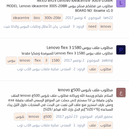
NEED BIOS Lenovo ideacentre 300S-20IBR
L
مطلوب من فضلكم محتاج بيوس MODEL: Lenovo ideacentre 300S-20IBR
BOARD NO: ibswme v1.0
lam22
الموضوع
4 نوفمبر 2017
300s-20ibr
bios
ideacentre
lenovo
need
الردود: 3
المنتدى:
ركن الأعطال وطلبات البيوس والداتا شيت
مطلوب ملف بيوس Lenovo flex 3 1580
P
مطلوب ملف بيوس Lenovo flex 3 1580 للمبيرمجة وشكرا مقدما
palking
الموضوع
2 نوفمبر 2017
1580
3
flex
lenovo
بيوس
مطلوب
ملف
الردود: 2
المنتدى:
مكتبة ملفات بيوس اللاب توب
مطلوب ملف بايوس lenovo g500
ع
السلام عليكم ورحمة الله وبركاته مطلوب ملف بايوس lenovo g500 الملف
يكون بصيغة بن اذا سمحتم لانى حملت من الموقع الرسمى الملف بصيغة exe
ومش عارف استخرج منو ملف البن تعبت من البحث فى المنتديات طول الليل رجاء
المساعده [SIZE="6"]تم الحل بارك الله فيكم /SIZE]
عصفور الغرام
الموضوع
23 أكتوبر 2017
g500
lenovo
بايوس
مطلوب
ملف
الردود: 1
المنتدى:
مكتبة ملفات بيوس اللاب توب