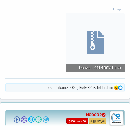
المرفقات
lenovo L-IG41M REV 1.1.rar
592 KB · المشاهدات: 92
ا
Fahd Ibrahim
،
Body 32
و
mostafa kamel 484
ل
ت
ف
ا
ع
NOOOOR
ل
ا
شركة رؤية
مؤسس الموقع
ت
: