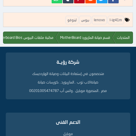
ا
l-ig41m
lenovo
بيوس
لينوفو
ل
ك
ل
المنتديات
قسم صيانة المازبورد MotherBoard
مكتبة ملفات البيوس Motherboard Bios
م
ا
ت
ا
شركة رؤيــة
ل
د
ل
متخصصون في إستعادة البيانات وصيانة الهاردديسك
ي
صيانةالاب توب ..المازربورد.. كورسات صيانة
ل
ة
مصر ..المنصورة موبايل ..واتس آب 00201005474787
الدعم الفنى
موبايل