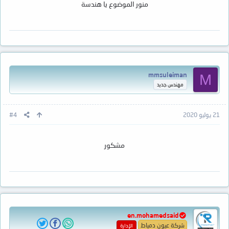
منور الموضوع يا هندسة
mmsuleiman
M
مهندس جديد
21 يوليو 2020
#4
مشكور
en.mohamedsaid
شركة عيون دمياط
الإدارة