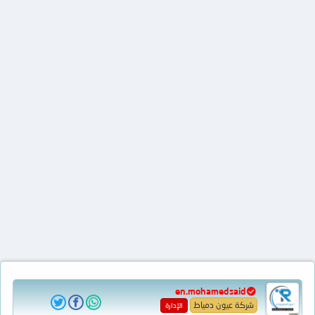
en.mohamedsaid
شركة عيون دمياط
الإدارة