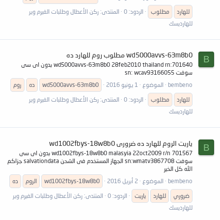
للهارد
مطلوب
الردود: 0
المنتدى:
ركن الأعطال وطلبات الفيرم وير
للهارديسك
wd5000avvs-63m8b0 مطلوب روم للهارد ده
B
wd5000avvs-63m8b0 28feb2010 thailand rn:701640 بدون اى سى
سوفت sn: wcav93166055
bembeno
الموضوع
1 يونيو 2016
wd5000avvs-63m8b0
ده
روم
للهارد
مطلوب
الردود: 0
المنتدى:
ركن الأعطال وطلبات الفيرم وير
للهارديسك
ياريت الروم للهارد ده ضرورى wd1002fbys-18w8b0
B
wd1002fbys-18w8b0 malasyia 22oct2009 r/n 701567 بدون اى سى
سوفت sn:wmatv3867708 الجهاز المستخدم فى الشحن salvationdata جزاكم
الله كل الخير
bembeno
الموضوع
2 أبريل 2016
wd1002fbys-18w8b0
الروم
ده
ضروري
للهارد
ياريت
الردود: 0
المنتدى:
ركن الأعطال وطلبات الفيرم وير
للهارديسك