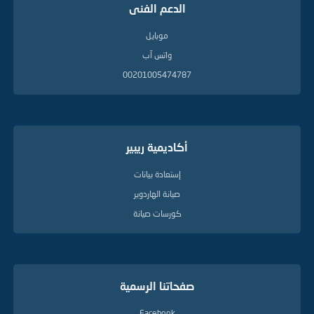
الدعم الفنى
موبايل
واتس آب
00201005474787
أكاديمية ريبير
إستعادة بيانات
صيانة الهاردوير
كورسات صيانة
صفحاتنا الرسمية
Facebook