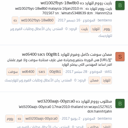
ياريت رووم للهارد ده wd1002fbys-18w8b0
B
ياريت رووم للهارد ده wd1002fbys-18w8b0 malaysia 16jan2010 rn :
701567 sn : Wmatv5348639 dcm : Hannnt2ca
bembeno
الموضوع
16 ديسمبر 2017
wd1002fbys-18w8b0
ده
رووم
للهارد
ياريت
الردود: 0
المنتدى:
ركن الأعطال وطلبات الفيرم وير
للهارديسك
ممكن سوفت كامل وفيرم للهارد wd6400 sacs 00g8b1
S
"][/URL] هى البوردة حتتغير وبصراحة مش عارف محتاجة سوفت ولا فيرم علشان
اقدر اساعد المهندس اللى بيصلح الهارد
sk61
الموضوع
28 سبتمبر 2017
00g8b1
sacs
wd6400
سوفت
للهارد
ممكن
الردود: 0
المنتدى:
ركن الأعطال وطلبات الفيرم وير للهارديسك
مطلوب رووم للهارد ده wd3200aajs-00yzca0
B
Wd3200aajs-00yzca0 17mar2010-thailand sn:wcayu1527615
dcm:hannhtjahn
bembeno
الموضوع
2 يونيو 2017
wd3200aajs-00yzca0
ده
رووم
للهارد
مطلوب
الردود: 0
المنتدى:
ركن الأعطال وطلبات الفيرم وير