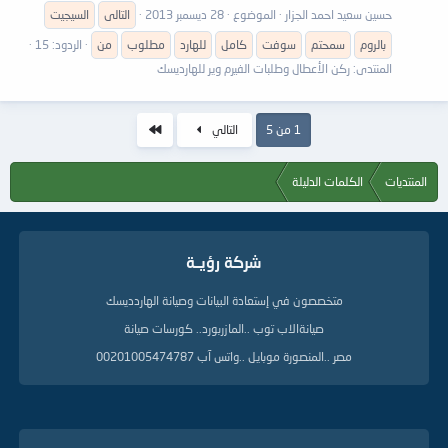
حسين سعيد احمد الجزار
الموضوع
28 ديسمبر 2013
التالى
السيجيت
بالروم
سمحتم
سوفت
كامل
للهارد
مطلوب
من
الردود: 15
المنتدى:
ركن الأعطال وطلبات الفيرم وير للهارديسك
الاخير
1 من 5
التالي
المنتديات
الكلمات الدليلة
شركة رؤيــة
متخصصون في إستعادة البيانات وصيانة الهاردديسك
صيانةالاب توب ..المازربورد.. كورسات صيانة
مصر ..المنصورة موبايل ..واتس آب 00201005474787