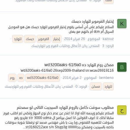
إختيار الفرموير للهارد ديسك
K
السلام عليكم على أي أساس يقوم إختيار الفرموير للهارد ديسك هل هو الموديل
السريال ٱم dcm أم كلهم مع بعض
kazouz
الموضوع
26 فبراير 2014
إختيار
الفرموير
ديسك
للهارد
الردود: 3
المنتدى:
ركن الأعطال وطلبات الفيرم وير للهارديسك
ممكن روم للهارد ده wd3200aaks-61l9a0
B
Wd3200aaks-61l9a0 26sep2009-thailand sn:wcav26919116
bembeno
الموضوع
2 فبراير 2014
wd3200aaks-61l9a0
ده
روم
للهارد
ممكن
الردود: 0
المنتدى:
ركن الأعطال وطلبات الفيرم وير للهارديسك
مطلوب سوفت كامل بالروم للهارد السيجيت التالى لو سمحتم
ح
السلام عليكم ورحمه الله اولا انا اعتذر عن عدم ذكر نوع الجهاز ولكنى لم اطلب فيرم
سابقا لذلك لا اعرف القوانين انا اعمل ببرنامج ال str 3000 udma فارجو رفع
السوفت للاهميه القصوى ويا ريت يا باش مهندس محمد لو ترفعلنا شويه سوفتات
خاصه بالسيجيت ومشكزر جداااااااااا st3160212ace s/n 5lsgp3g...