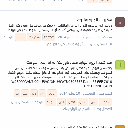
سكريبت للهارد zepfyr
م
برنامج wdr لا يدعم الهاردرات من العائلات Zepfyr هل يوجد حل سواء كان الحل
عبارة عن طريقة معينة فى البرنامج أعملها أو الحل سكريبت لهذا النوع من الهاردات
مدحت تيحا
الموضوع
12 نوفمبر 2014
zepfyr
سكريبت
للهارد
الردود:
0
المنتدى:
ركن شرح أجهزة وبرامج صيانة الهاردديسك
بعد شحن الروم للهارد فصل باور لكن به اى سى سوفت
ا
بعد شحن الروم للهارد فصل باور لكن به اى سى سوفت انا طلعت اى سى
السوفت وحطيته على المبرمجه قرى تمام لكن انا عايز اشحنه علشان يرجع شتغل
باور اشحنه بملف الروم العادى 192 ك ولا ليه سوفت معين دى بيانات الهارد
WD5000AAKS-00UU3A0 S/N: WCAYU0302537 Date: 25 FEB 2010
DCM: HBNNHTJAHN
النجم حسن
الموضوع
10 يونيو 2014
الروم
اى
باور
بعد
به
سوفت
سي
شحن
فصل
لكن
للهارد
الردود: 1
المنتدى:
ركن
الأعطال وطلبات الفيرم وير للهارديسك
مشكلة في بطاقة تغذية للهارد ديسك