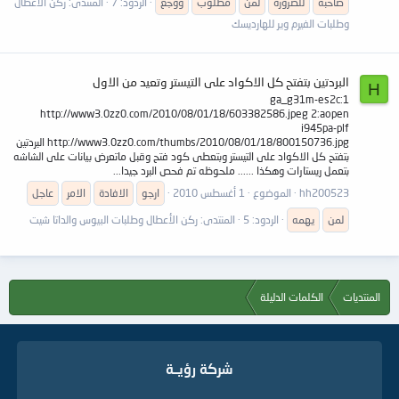
صاحبه
للضروره
لمن
مطلوب
ووجع
الردود: 7
المنتدى:
ركن الأعطال
وطلبات الفيرم وير للهارديسك
البردتين بتفتح كل الاكواد على التيستر وتعيد من الاول
H
1:ga_g31m-es2c
http://www3.0zz0.com/2010/08/01/18/603382586.jpeg 2:aopen
i945pa-plf
http://www3.0zz0.com/thumbs/2010/08/01/18/800150736.jpg البردتين
بتفتح كل الاكواد على التيستر وبتعطى كود فتح وقبل ماتعرض بيانات على الشاشه
بتعمل ريستارات وهكذا ...... ملحوظه تم فحص البرد جيدا...
hh200523
الموضوع
1 أغسطس 2010
ارجو
الافادة
الامر
عاجل
لمن
يهمه
الردود: 5
المنتدى:
ركن الأعطال وطلبات البيوس والداتا شيت
المنتديات
الكلمات الدليلة
شركة رؤيــة