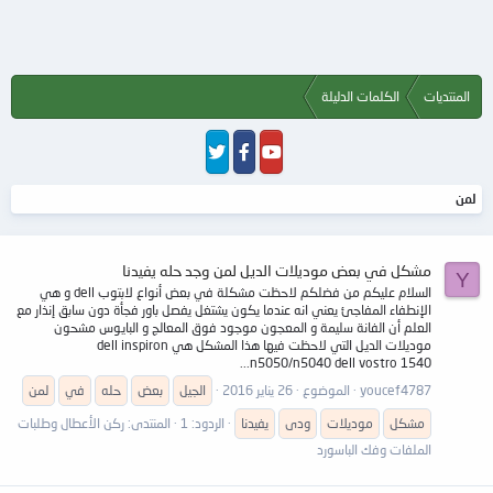
المنتديات
الكلمات الدليلة
لمن
مشكل في بعض موديلات الديل لمن وجد حله يفيدنا
Y
السلام عليكم من فضلكم لاحظت مشكلة في بعض أنواع لابتوب dell و هي
الإنطفاء المفاجئ يعني انه عندما يكون يشتغل يفصل باور فجأة دون سابق إنذار مع
العلم أن الفانة سليمة و المعجون موجود فوق المعالج و البايوس مشحون
موديلات الديل التي لاحظت فيها هذا المشكل هي dell inspiron
n5050/n5040 dell vostro 1540...
youcef4787
الموضوع
26 يناير 2016
الجيل
بعض
حله
في
لمن
مشكل
موديلات
ودى
يفيدنا
الردود: 1
المنتدى:
ركن الأعطال وطلبات
الملفات وفك الباسورد