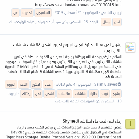
http://www.salvationdata.com/news/20130816.htm
ايهاب الشامى
الموضوع
21 أغسطس 2013
السلفيجن
تحديث
عن
لمن
يسال
الردود: 26
المنتدى:
ركن شرح أجهزة وبرامج صيانة الهاردديسك
بشرى لمن يمتلك دائرة ايجى ايبروم ادبتور لشحن فلاشات شاشات
اللاب توب
السلام عليكم ورحمة الله وبركاتة يواجة العديد من الاخوة مشكلة فى تغيير
شاشات اللاب توب فى العديد من اللاب توب وهو عدم توافق السوفت الموجود
على الشاشة مع موديل اللاب ومظاااهر المشكلة فى 1 - قطع الاضاءة 2- الصورة
مقطعة لاجزاء مختلفة 3- الالوان غريبة 4 حجم الشاشة 5- قطع الداتا 6 - ضعف
الاضاءة كما...
Salah Elsayed
الموضوع
4 مايو 2013
احدد
ادبتور
اللاب
ايبروم
بشرح
توب
دائرة
شاشات
فلاشات
لشحن
لمن
يمتلك
الردود:
13
المنتدى:
ركن الشروحات العامة للاب توب
رجاء لمن لديه حل لفلاشة Skymedi
ا
عندي فلاشتين 8 جيجا نفس النوع والبيانات علي برنامج الشيب جينيس الرجاء
المساعدة في الحصول علي سوفت مناسب وبيانات الفلاشة كالاتي : Device
Type: Mass Storage Device Protocal Version: USB 2.00 Current Speed: