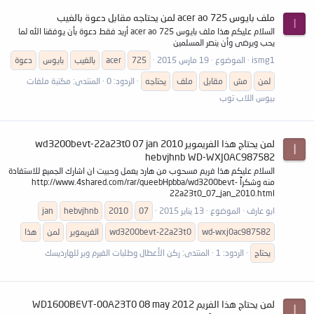
ملف بايوس acer ao 725 لمن يحتاجه مقابل دعوة بالغيب
I
السلام عليكم هذا ملف بايوس acer ao 725 أريد فقط دعوة بأن يوفقنا الله لما
يحب ويرضى وأن ينصر المسلمين
ismg1
الموضوع
19 مارس 2015
725
acer
بالغيب
بايوس
دعوة
لمن
مش
مقابل
ملف
يحتاجه
الردود: 0
المنتدى:
مكتبة ملفات
بيوس اللاب توب
لمن يحتاج هذا الفريموير wd3200bevt-22a23t0 07 jan 2010
ا
hebvjhnb WD-WXJ0AC987582
السلام عليكم هذا فريم مسحوب من هارد يعمل وحبيت ان اشارك الجميع للاستفادة
منه وشكراً http://www.4shared.com/rar/queebHpbba/wd3200bevt-
22a23t0_07_jan_2010.html
ابو عارف
الموضوع
13 يناير 2015
07
2010
hebvjhnb
jan
wd-wxj0ac987582
wd3200bevt-22a23t0
الفريموير
لمن
هذا
يحتاج
الردود: 1
المنتدى:
ركن الأعطال وطلبات الفيرم وير للهارديسك
لمن يحتاج هذا الفريم WD1600BEVT-00A23T0 08 may 2012
ا