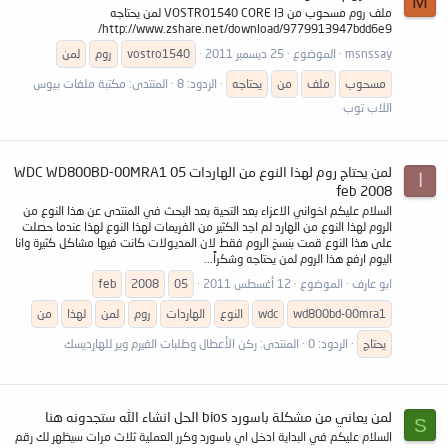
M
ملف روم مسحوب من VOSTRO1540 CORE I3 لمن يحتاجه
http://www.zshare.net/download/9779913947bdd6e9/
msnssay
الموضوع
25 ديسمبر 2011
vostro1540
روم
لمن
مسحوب
ملف
من
يحتاجه
الردود: 8
المنتدى:
مكتبة ملفات بيوس
اللاب توب
لمن يحتاج روم لهذا النوع من الهاردات WDC WD800BD-00MRA1 05
ا
feb 2008
السلام عليكم اخواني الاعزاء بعد التحية بعد البحث في المنتدى عن هذا النوع من
الروم لهذا النوع من الهارد لم اجد الكثير من الفريمات لهذا النوع لهذا عندما حصلت
على هذا النوع قمت بنسخ الروم فقط لان المديولات كانت فيها مشاكل كثيرة وانا
اليوم ارفع هذا الروم لمن يحتاجه وشكراً...
ابو عارف
الموضوع
12 أغسطس 2011
05
2008
feb
wd800bd-00mra1
wdc
النوع
الهاردات
روم
لمن
لهذا
من
يحتاج
الردود: 0
المنتدى:
ركن الأعطال وطلبات الفيرم وير للهارديسك
لمن يعاني من مشكلة باسورد bios الحل انشاء الله ستجدونه هنا
S
السلام عليكم في البداية ادخل اي باسورد وكرر العملية ثلاث مرات سيظهر لك رقم