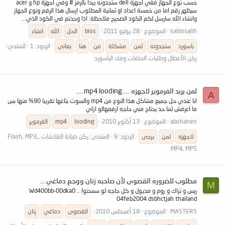
حسب نوع الجهاز ففي اجهزة dell ستجدونه يبدا بالرمز # وفي اجهزة hp و acer
سيظهر رقم اما من خمسة اعداد او ثمانية المطلوب ارسال هذا الرقم ونوع الجهاز
وانشاء الله سارسل لكم الكود الصحيح ملاحظة: اذا وجدتم في الكود الذي...
salimsalih
الموضوع
28 يوليو 2011
bios
الحل
الله
انشاء
باسورد
ستجدونه
لمن
مشكلة
من
هنا
يعانى
الردود: 1
المنتدى:
ركن الأعطال وطلبات الملفات وفك الباسورد
لمن يريد الفرموير لاجهزه .....mp4 looding.....
A
انا عندي حل جميع مشاكل هذا النوع من mp4 والسوت بتاعها تقريبا 90% منها بس
ما اعرفش لما حد يحتاج مني حاجه ارفعهالو ازاي
abohanen
الموضوع
13 أكتوبر 2010
looding
mp4
الفرموير
لاجهزه
لمن
يرجى
الردود: 9
المنتدى:
ركن صيانة الفلاشات ,Flash, MP3,
MP4, MP5
مطلوب للضروره القصوى لأن صاحبه زنان ووجع دماغي ...
M
ريس و تراك و روم و مديول و كل حاجه لو سمحتوا .. Wd400bb-00dka0
04feb2004 dsbhctjah thailand
MASTERS
الموضوع
18 أغسطس 2010
القصوى
دماغي
زنان