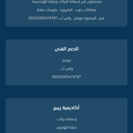
متخصصون في إستعادة البيانات وصيانة الهاردديسك
صيانةالاب توب ..المازربورد.. كورسات صيانة
مصر ..المنصورة موبايل ..واتس آب 00201005474787
الدعم الفنى
موبايل
واتس آب
00201005474787
أكاديمية ريبير
إستعادة بيانات
صيانة الهاردوير