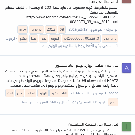
fanvjwi thailand
السلام عليكم هذا فريم مسحوب من هارد يعمل 100 % وحبيت ان اشاركه معكم
للاستفادة منه وشكراً
http://www.4shared.com/rar/M495Z_STce/WD1600BEVT-
00A23T0_08_may_2012.html
ابو عارف
الموضوع
13 يناير 2015
08
2012
fanvjwi
may
thailand
wd1600bevt-00a23t0
الفريم
لمن
هذا
يحتاج
الردود:
1
المنتدى:
ركن الأعطال وطلبات الفيرم وير للهارديسك
كل لمن انظف الهارد يرجع البادسيكتور
A
السلام عليكم ورحمة الله وبركاته كيفكم يا جماعة الخير .. عندي هارد ديسك عملت
له تنظيف للبادسيكتور عن طريق اربع برامج وهي hdd regenerator Data
Lifeguard Diagnostic for Windows mhdd HDAT2 ويرجع الهارد طبيعي مئة
بالمئة ولكن بعد نزول الويندوز والاستخدام يوم يرجع تاني فقمت بعمل فحص...
abead
الموضوع
18 يناير 2014
البادسيكتور
الهارد
انظف
كل
لمن
يرجع
الردود: 8
المنتدى:
ركن الأعطال وطلبات الفيرم وير للهارديسك
لمن يسال عن تحديث السلفجين
ا
التحديث تم من يوم 16/8/2013 ولكنه مازال تحت الاختبار وهو فيه 20 خاصية
جديدة واللى عايز اكتر يشوف اللينك ده