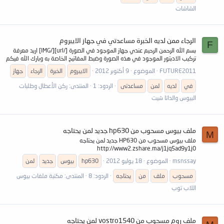
الشاشات
الرجاء ممن لديه الخبرة مساعدتي في جهاز الايبروم
F
بسم الله الرحمن الرحيم عندي جهاز الموجود في الصورة [/url][/IMG] اريد معرفة
تركيب الادبتور الموجود في هذه الصورة وضبط المفاتيح الخاصة به وبارك الله فيكم
FUTURE2011
الموضوع
9 أكتوبر 2012
الايبروم
الخبرة
الرجاء
جهاز
في
لديه
لمن
مساعدتى
الردود: 1
المنتدى:
ركن الأعطال وطلبات
البيوس والداتا شيت
ملف بيوس مسحوب من hp630 جديد لمن يحتاجه
M
ملف بيوس مسحوب من HP630 جديد لمن يحتاجه
http://www2.zshare.ma/j1jq5ad9y1j0
msnssay
الموضوع
18 يوليو 2012
hp630
بيوس
جديد
لمن
مسحوب
ملف
من
يحتاجه
الردود: 8
المنتدى:
مكتبة ملفات بيوس
اللاب توب
ملف روم مسحوب من vostro1540 لمن يحتاجه