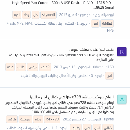
High Speed Max Current: 500mA USB Device ID: VID = 1516 PID =
8628 Serial...
ابوعمرالفاروق
الموضوع
4 مايو 2013
skymedi
حل
رجاء
لديه
لفلاشة
لمن
الردود: 1
المنتدى:
ركن صيانة الفلاشات ,Flash, MP3, MP4,
MP5
طلب لمن عنده 2ملف بيوس
R
:ongue: البوردة ms9077c+ v1.0 و ملف البوردة intel d915pdt و شكرا لكم
علي المتابعة .
ridamouh159
الموضوع
12 مارس 2013
2ملف
بيوس
طلب
عنده
لمن
الردود: 0
المنتدى:
ركن الأعطال وطلبات البيوس والداتا شيت
ارقام سوكت شاشه ipex728 هي كتالي لمن يطلبها
A
ارقام سوكت شاشه ipex728 هي كتالي لمن يطلبها 1وردي 2/الابيض 3/سماوي
13/بني 14/الاصفر والارت معروف للجميع عندها حدد ارقام التوصيله المولفه
وضبطها مع اللوان السابقه برقم وستعمل باذن الله 100/100
alpvfdi
الموضوع
27 ديسمبر 2012
ipex728
ارقام
سوكت
شاشه
كتالي
لمن
هي
يطلبها
الردود: 1
المنتدى:
ركن شروحات ومخططات