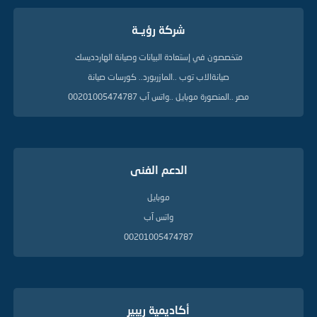
شركة رؤيــة
متخصصون في إستعادة البيانات وصيانة الهاردديسك
صيانةالاب توب ..المازربورد.. كورسات صيانة
مصر ..المنصورة موبايل ..واتس آب 00201005474787
الدعم الفنى
موبايل
واتس آب
00201005474787
أكاديمية ريبير