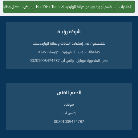
ل
المنتديات
قسم أجهزة وبرامج صيانة الهارديسك HardDisk Tools
ركن الأعطال وطلبات ا
م
ا
ت
ا
شركة رؤيــة
ل
د
ل
متخصصون في إستعادة البيانات وصيانة الهاردديسك
ي
صيانةالاب توب ..المازربورد.. كورسات صيانة
ل
ة
مصر ..المنصورة موبايل ..واتس آب 00201005474787
الدعم الفنى
موبايل
واتس آب
00201005474787