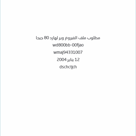
مطلوب ملف الفيروم وير لهارد 80 جيجا
wd800bb-00fjao
wmaj94331007
12 يناير 2004
dschctjch