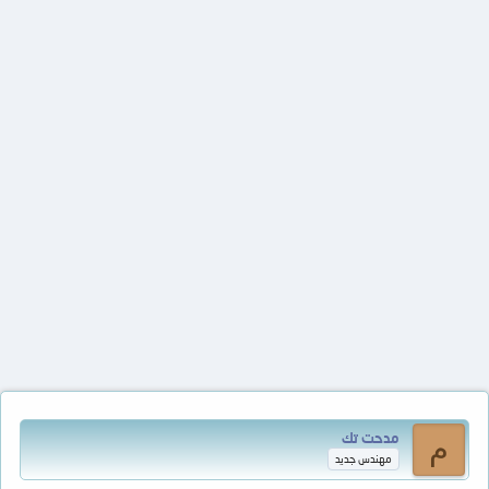
مدحت تك
م
مهندس جديد