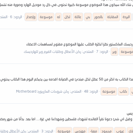
أهمية الاس بي تي spt والافرليز واصدار البردة ان شاء الله سيكون هذا الموضوع موسوعة كبيرة تحتوى في كل رد موديل الها
البردة
المقابلة
بالصور
بي
عائلة
لكل
له
موسوعة
وإصدار
الردود: 6
المنت
هارديسك الماكستور نظرا لكثرة الطلب عليها الموضوع مفتوح لمساهمات الاعضاء
وسوعة
وير
الردود: 7
المنتدى:
ركن الأعطال وطلبات الفيرم وير للهارديسك
بسم الله الرحمن الرحيم اقدم اليكم هذا الكتاب به موسوعة اعطال المازربورد هذا الكتاب به اكثر من 50 عطل لكل مبتدئ
كتاب
موسوعة
الردود: 48
المنتدى:
ركن شروحات المازربورد Motherboard
رك
عيوب
محمود
معنا-
مهندس
موسوعة
الردود: 3
المنتدى:
ركن الأعطال وطلبات