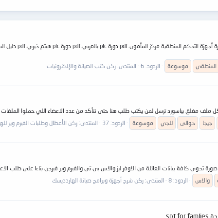
المنطقي
موسوعة
الردود: 6
المنتدى:
ركن كتب الصيانة والإلكنرونيات
ل كل ملف مغلق بباسورد ترسل لمن يكتب طلب هنا حتى نتأكد من عدد الاعضاء اللي حملوا الملفات
جيجا
حوالى
للجي
موسوعة
الردود: 37
المنتدى:
ركن الأعطال وطلبات الفيرم وير لله
ة تحوي كافة بيانات العائلة من الاوفر ليز والاس بي تي والفيرم وير فيرجن بناءا على طلب الاع
والاس
الردود: 8
المنتدى:
ركن شرح أجهزة وبرامج صيانة الهاردديسك
spt 