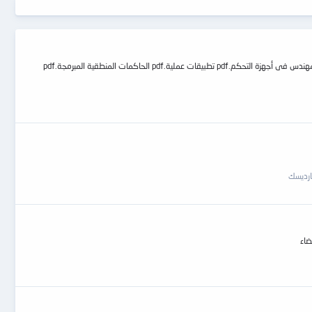
موسوعة التحكم المنطقي المبرمج PLC دراسة أنظمة التحكم المبرمج.pdf دورة أجهزة التحكم المنطقية مركز المأمون.pdf دورة plc بالعربي.pdf دورة plc هيثم خيري.pdf دليل المهندس فى أجهزة التحكم.pdf تطبيقات عملية.pdf الحاكمات المنطقية المبرمجة.pdf
ارديسك
ضاء