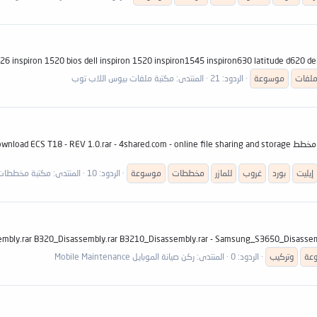
inspiron1526 1526 inspiron 1520 bios dell inspiron 1520 inspiron1545 inspir الرابط مرفق تم تجديد الروابط بت
لفات
موسوعة
الردود: 21
المنتدى:
مكتبة ملفات بيوس اللاب توب
أضخم موسوعة مخططات إيليت غروب elite group للمازر بورد أكثر من 120 مخطط ared.com - online file sharing and storage
إيليت
بورد
غروب
للمازر
مخططات
موسوعة
الردود: 10
المنتدى:
مكتبة مخططات المازرب
عة
وتركيب
الردود: 0
المنتدى:
ركن صيانة الموبايل Mobile Maintenance