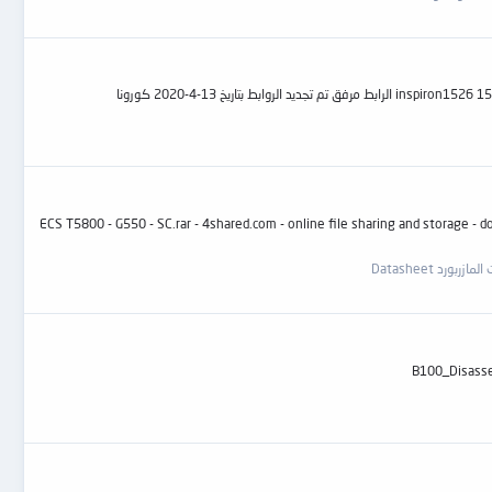
اريخ 13-4-2020 كورونا
ECS T5800 - G550 - SC.rar - 4shared.com - online file sharing and storage - download ECS T18 - REV 1.0.rar - 4sh
ورد Datasheet