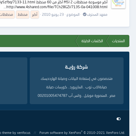
أكبر موسوعة مخططات MSI 2 
http://www.4shared.com/file/TCh28GZi/7135-0a-041008.html...
معهد المحترف
الموضوع
23 يونيو 2010
أكبر
مخطط
مخططات
المنتديات
الكلمات الدليلة
شركة رؤيــة
متخصصون في إستعادة البيانات وصيانة الهاردديسك
صيانةالاب توب ..المازربورد.. كورسات صيانة
مصر ..المنصورة موبايل ..واتس آب 00201005474787
®
o theme
by xenfocus
Forum software by XenForo
© 2010-2021 XenForo Ltd.