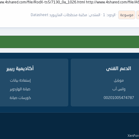
أكثر من 60 مخطط e/RodX-ts5/7130_0a_1026.html http://www.4shared.com/file/A6ySzfbq/7133-11.html
موسوعة
الردود: 1
المنتدى:
مكتبة مخططات المازربورد Datasheet
الدعم الفنى
أكاديمية ريبير
موبايل
إستعادة بيانات
واتس آب
صيانة الهاردوير
00201005474787
كورسات صيانة
XenFor