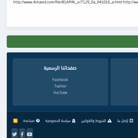
http://www.4shared.com/file/81AM4L_x/7129_0a_041016_a.html http://www.4shared.com/fil
صفحاتنا الرسمية
Facebook
Twitter
YouTube
إتصل بنا
الشروط والقوانين
سياسة الخصوصية
مساعدة
R
S
S