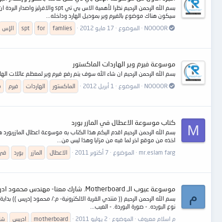
بسم الله الرحمن الرحيم نظرا ل
سيكون هناك موضوع بالفيرم وير بموديل الهارد وداخله...
NOOOOR
الموضوع
17 مايو 2012
famlies
for
spt
الإس
موسوعة فيرم وير الهاردات الماكستور
بسم الله الرحمن الرحيم ان شاء الله سوف يتم رفع فيرم وير لمعظم عائلات ال
NOOOOR
الموضوع
1 أبريل 2012
الماكستور
الهاردات
فيرم
م
كتاب موسوعة الاعطال في المازر بورد
M
اخذه من موقع اخر لما فيه من مزايا وهذا ليس من...
mr.eslam farg
الموضوع
7 أكتوبر 2011
الاعطال
المازر
بورد
في
موسوعة عيوب الـ Motherboard. شارك معنا- مهندس محمود ادريس
م
نوع البورده. - صورة البوردة. - العيب...
م اسلام معروف
الموضوع
2 يوليو 2011
motherboard
ادريس
شا