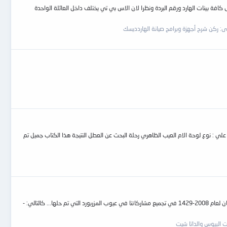
رد وصورة منه تشمل كافة بينات الهارد ورقم البردة ونظرا لان الاس بي تي يختلف داخل العائلة الواحدة
دى:
ركن شرح أجهزة وبرامج صيانة الهاردديسك
 في الصيانة اقدمه بين يديكم اليوم هذا الكتاب يحتوي علي : نوع لوحة الام العيب الظاهري رحلة البحث عن العطل النتيجة هذا الكتاب جميل تم
بسم الله الرحمن الرحيم (( منتدي القرية الالكترونية- م:/ محمود إدريس )) بداية وقبل اي شئ دعونا نقرأ الفاتحه لشهداء فلسطين وشهداءنا في غزة.... اما بعد. بدأنا من شهر رمضان لعام 2008-1429 في تجميع مشاركاتنا في عيوب المزربورد التي تم حلها... كالتالي: -
 البيوس والداتا شيت