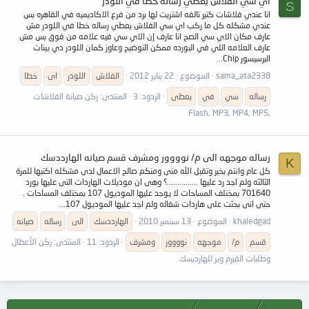
اي سي الفلاش يعطي رساله خطا في اللودر
S
انا عندي فلاشات كتير تالفه اشتريت لها برد من فرع الاكاديميه في القاهره بس
عندي مشكله كل ما ركب اي سي الفلاش يعطي رساله خطا في اللودر مش
عارف مكان الاي سي الصح انا عارف إن الاي سي فيه علامه من فوق بس مش
عارف العلامه اللي في البورده ممكن التوضيح وعاوز كمان اللودر دي بينات
البرسيسور Chip...
sama_ata2338
الموضوع
22 يناير 2012
الفلاش
اللودر
اى
خطا
رساله
سي
في
يعطى
الردود: 3
المنتدى:
ركن صيانة الفلاشات
,Flash, MP3, MP4, MP5
رساله موجهه الى م/ نوووور ومشرف قسم صيانه الهارددسك
K
كل عام وانتم بخير وتقبل الله منى ومنكم صالح الاعمال لدى مشكله اكتبها للمرة
الثالثه ولم اجد رد عليها ...............؟ وهى ان موديلات الهاردات التى عليها بورد
701640 بمختلف المساحات لا يوجد عليها الموديول 107 بمختلف المساحات .
حتى انى بحثت على هاردات شغاله ولم اجد عليها الموديول 107...
khaledgad
الموضوع
13 سبتمبر 2010
الهارددسك
الى
رساله
صيانه
قسم
م/
موجهه
نوووور
ومشرف
الردود: 11
المنتدى:
ركن الأعطال
وطلبات الفيرم وير للهارديسك