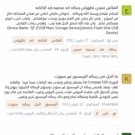
الفلاش ممري تظهرلي رساله انه محميه ضد الكتابه
ح
السلام عليكم ورحمة الله وبركاته... اخواني صارلي اعاني من هذي المشكله اكثر
من اسبوع... ومن كثر بحثي في العم جوجل وجدت موقعكم... وقلت اجرب اعرض
مشكلتي لكم... وان شاء الله احصل الحل هنه يارب.. وهذي بيانات الفلاش..
Device Name: ?[F:]?USB Mass Storage Device(Generic Flash Disk USB
Device)...
حبي لها
الموضوع
27 مارس 2012
الفلاش
الكتابه
انه
تظهرلى
رساله
ضد
محميه
ممري
الردود: 34
المنتدى:
ركن صيانة الفلاشات
,Flash, MP3, MP4, MP5
ما الحل فى رساله البرسسور غير سبورت
K
البوردة hp Compaq 530 بتشتغل وتفتح وتبتدى بعد الرامات ميجا ميجا . والفانه
تقف .وبعد تعدبنى رساله ان البرسسور غير سبورت وبخروج الرساله الكيبورد بيهنج ولا
يمكن الدخول الى صفحه البيوس قمت بشحن البيوس وغيرت الفلاشه من مادر بورد
نفس الموديل بالضيط وشغاله تمام ومع دلك رساله البرسسور تخرج ونفس...
khaledgad
الموضوع
12 فبراير 2012
البرسسور
الحل
رساله
سبورت
غير
في
لا
الردود: 8
المنتدى:
ركن الأعطال وطلبات البيوس والداتا شيت