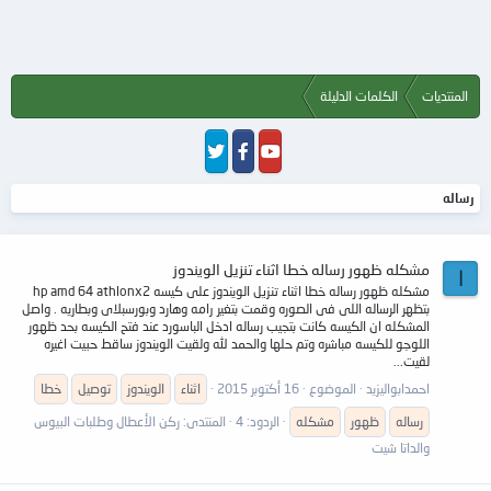
المنتديات
الكلمات الدليلة
رساله
مشكله ظهور رساله خطا اثناء تنزيل الويندوز
ا
مشكله ظهور رساله خطا اثناء تنزيل الويندوز على كيسه hp amd 64 athlonx2
بتظهر الرساله اللى فى الصوره وقمت بتغير رامه وهارد وبورسبلاى وبطاريه . واصل
المشكله ان الكيسه كانت بتجيب رساله ادخل الباسورد عند فتح الكيسه بحد ظهور
اللوجو للكيسه مباشره وتم حلها والحمد لله ولقيت الويندوز ساقط حبيت اغيره
لقيت...
احمدابواليزيد
الموضوع
16 أكتوبر 2015
اثناء
الويندوز
توصيل
خطا
رساله
ظهور
مشكله
الردود: 4
المنتدى:
ركن الأعطال وطلبات البيوس
والداتا شيت