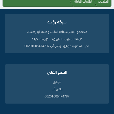
المنتديات
الكلمات الدليلة
شركة رؤيــة
متخصصون في إستعادة البيانات وصيانة الهاردديسك
صيانةالاب توب ..المازربورد.. كورسات صيانة
مصر ..المنصورة موبايل ..واتس آب 00201005474787
الدعم الفنى
موبايل
واتس آب
00201005474787