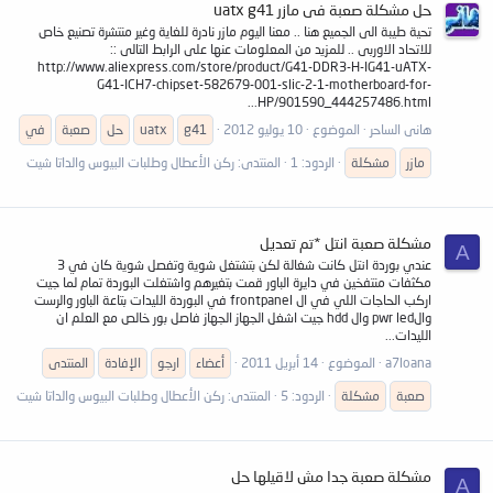
حل مشكلة صعبة فى مازر uatx g41
تحية طيبة الى الجميع هنا .. معنا اليوم مازر نادرة للغاية وغير منتشرة تصنيع خاص
للاتحاد الاوربى .. للمزيد من المعلومات عنها على الرابط التالى ::
http://www.aliexpress.com/store/product/G41-DDR3-H-IG41-uATX-
G41-ICH7-chipset-582679-001-slic-2-1-motherboard-for-
HP/901590_444257486.html...
هانى الساحر
الموضوع
10 يوليو 2012
g41
uatx
حل
صعبة
في
مازر
مشكلة
الردود: 1
المنتدى:
ركن الأعطال وطلبات البيوس والداتا شيت
مشكلة صعبة انتل *تم تعديل
A
عندي بوردة انتل كانت شغالة لكن بتشتغل شوية وتفصل شوية كان في 3
مكثفات منتفخين في دايرة الباور قمت بتغيرهم واشتغلت البوردة تمام لما جيت
اركب الحاجات اللي في ال frontpanel في البوردة الليدات بتاعة الباور والرست
والpwr led وال hdd جيت اشغل الجهاز الجهاز فاصل بور خالص مع العلم ان
الليدات...
a7loana
الموضوع
14 أبريل 2011
أعضاء
ارجو
الإفادة
المنتدى
صعبة
مشكلة
الردود: 5
المنتدى:
ركن الأعطال وطلبات البيوس والداتا شيت
مشكلة صعبة جدا مش لاقيلها حل
A