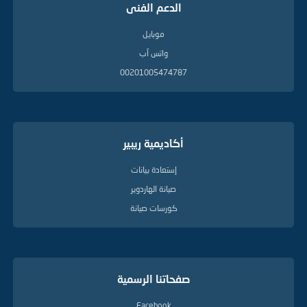
الدعم الفنى
موبايل
واتس آب
00201005474787
أكاديمية ريبير
إستعادة بيانات
صيانة الهاردوير
كورسات صيانة
صفحاتنا الرسمية
Facebook