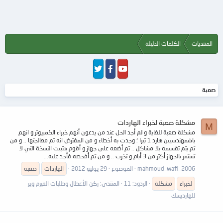
المنتديات
الكلمات الدليلة
صعبة
مشكلة صعبة لخبراء الهاردات
M
مشكلة صعبة للغاية و لم أجد الحل عند من يدعون أنهم خبراء الكمبيوتر و انهم
باشمهندسيين هارد 1 تيرا ؛ وجدت به أخطاء و من المفترض انه تم معالجتها .. و من
ثم يتم تقسيمه بلا مشاكل .. ثم أضعه على جهاز و أقوم بتثبيت النسخة التي لا
تستمر بالجهاز أكثر من 3 أيام و تخرب .. و من ثم أفحصه فأجد عليه...
mahmoud_wafi_2006
الموضوع
29 يوليو 2012
الهاردات
صعبة
لخبراء
مشكلة
الردود: 11
المنتدى:
ركن الأعطال وطلبات الفيرم وير
للهارديسك