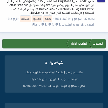
عندي فلاشة 8 جيجا kingstone الفلاشة دي كانت بتشتغل لكن لما باجي انقل
من عليها مش بتنقل المهم جبت برنامج alcor وشغلتة وعمل erase scan bad
block erase وفي ال erase التانية بيقف عند 100% جربت برامج تانية نفس
المشكلة ودي بيانات الفلاشة اللي عندي Device Name...
a7loana
الموضوع
9 أبريل 2011
صعبة
لاقيلها
مشكلة
الردود: 3
المنتدى:
ركن صيانة الفلاشات ,Flash, MP3, MP4, MP5
المنتديات
الكلمات الدليلة
شركة رؤيــة
متخصصون في إستعادة البيانات وصيانة الهاردديسك
صيانةالاب توب ..المازربورد.. كورسات صيانة
مصر ..المنصورة موبايل ..واتس آب 00201005474787