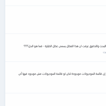
يت
رنلامج wdr لكن هناك مشكلة رئيسية وهى إن كل الحلول مبنية على إن قائمة الموديولات موجودة لكن لو قائمة الموديولات مش موجود فيها أى