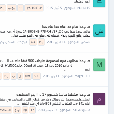
E
ارجو الاهتمام
elattar15
الموضوع
5 أبريل 2015
-g6-1041se
hp
بيوس
جدا
هام جدا هام جدا هام جدا هام جدا
ش
جاتلى بوردة جيجا بايت 
عملت إغلاق للجهاز وأجاى أشغله تانى يعلق فى الفتح فقلت أحل...
شمندى
الموضوع
14 فبراير 2015
جدا
هام
الردود: 2
المنتدى:
ركن
هام جدا مطلوب فيرم لمجموعة هاردات 500 قيقا خاص ب ال wdr
M
- mdl : Wd5000aakx-00uu3a0 date : 15 sep 2010 tailand -----------------
----------------- mdl ...
magdi1983
الموضوع
11 يناير 2015
500
wdr
ال
ب
جدا
خ
هام جدا مخطط شاشة كمبيوتر hp 17 ارجو المساعده
م
اعلم tda4841 المذبذب الافقي tda4863 اي سيه الفرتكال...
محمود مجاهد
الموضوع
27 سبتمبر 2014
17
hp
ارجو
المساعده