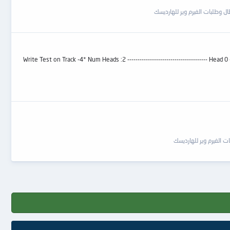
ل وطلبات الفيرم وير للهارديسك
 مشكله هى WDC ROM MODEL-TAHOE_LT وعند قراء المديولات تاتى كما بالصور وللعلم الهارد اديناله روم بالدى اف ال وبعمل تيست للهيد بيدينى Write Test on Track -4* Num Heads :2 --------------------------------------- Head 0 - BAD
ت الفيرم وير للهارديسك