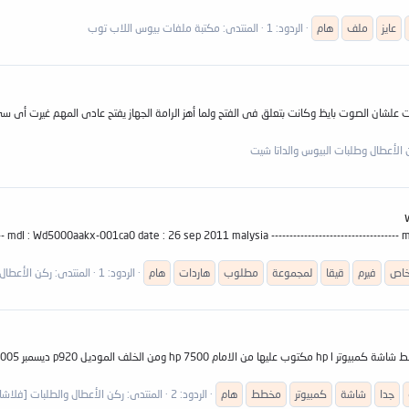
عايز
ملف
هام
الردود: 1
المنتدى:
مكتبة ملفات بيوس اللاب توب
GA-8I865ME-775-RH VER :2.0 عاوزة أى سى صوت علشان الصوت بايظ وكانت بتعلق فى الفتح ولما أهز الرامة الجهاز يفتح عا
 الأعطال وطلبات البيوس والداتا شيت
--- mdl : Wd5000aakx-001ca0 date : 26 sep 2011 malysia ----------------------------------
اص
فيرم
قيقا
لمجموعة
مطلوب
هاردات
هام
الردود: 1
المنتدى:
ركن الأعطال 
جدا
شاشة
كمبيوتر
مخطط
هام
الردود: 2
المنتدى:
ركن الأعطال والطلبات [فلا