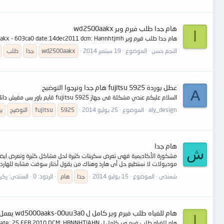
هام جدا طلب فيرم وير wd2500aakx
ا
هام جدا طلب فيرم وير wd2500aakx - 603ca0 date:14dec2011 dcm: Hannhtjmh
النجم حسن
الموضوع
19 سبتمبر 2014
wd2500aakx
جدا
طلب
عطل بوردة fujitsu 5925 هام جدا ونرجوا التوضيح
A
السلام عليكم عندي مشكلة فى جهاز fujitsu 5925 قايم باور بس مفيش داتا وصوت المروحة فى تزايد غير عادى عند بدء التشغيل ومع الوقت تزيد سرعة المروحة لاقصى حد وبالبحث والتدقيق عرفت ان هذا العطل يسمى عطل الطيارة - فما هو الحل؟؟؟؟
aly_design
الموضوع
25 يوليو 2014
5925
fujitsu
التوضيح
ب
هام جدا
ش
موديولات لا نستطيع حل أى هارد وهناك من يقول أختار سوفت مشابه للهارد ث
شمندى
الموضوع
15 يوليو 2014
جدا
هام
الردود: 0
المنتدى:
ركن
هام للغياه طلب فيرم وير كامل ل wd5000aaks-00uu3a0 يعمل علىWDR
ا
هام للغياه طلب فيرم وير كامل ل WD5000AAKS-00UU3A0 WDR5.2 S/N: WCAYU0302537 Date: 25 FEB 2010 DCM: HBNNHTJAHN