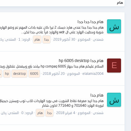
هام
هام جدا جدا جدا
ش
شوية وحطيت الهارد على ال wdr والهارد قرأ عادى جدا لكن...
شمندى
الموضوع
30 أكتوبر 2019
جدا
هام
الردود: 1
المنتدى:
ركن
هام جدا hp 6005 desktop
E
السلام عليكم هام جدا جهاز hp compaq 6005 بياخد باور وبيفصل علطول ويصفر 4 صافرات لمدة 5 مرات ايه الحل عندي كذا جهاز بنفس المشكلة والبارو سليم جربت باور لجهاز شغال ونفس المشكلة
elalamia2004
الموضوع
20 أكتوبر 2018
6005
desktop
hp
ج
هام جدا
ش
هام جدا اريد معرفة نقاط الشورت فى بورد الهاردات للاب توب ويسترن ديجيتال 
لبوردة الهارد 701640 و 771640 اكون شاكر
شمندى
الموضوع
4 فبراير 2018
جدا
هام
الردود: 0
المنتدى:
ركن ا