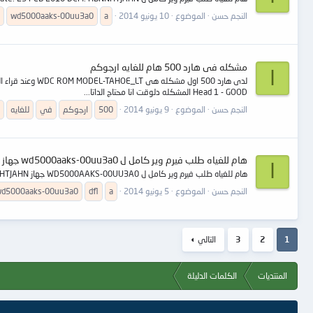
النجم حسن
الموضوع
10 يونيو 2014
a
wd5000aaks-00uu3a0
مشكله فى هارد 500 هام للغايه ارجوكم
ا
Head 1 - GOOD المشكله دلوقت انا محتاج الداتا...
النجم حسن
الموضوع
9 يونيو 2014
500
ارجوكم
في
للغايه
هام للغياه طلب فيرم وير كامل ل wd5000aaks-00uu3a0 جهاز dfl
ا
هام للغياه طلب فيرم وير كامل ل WD5000AAKS-00UU3A0 جهاز DFL S/N: WCAYU0302537 Date: 25 FEB 2010 DCM: HBNNHTJAHN
النجم حسن
الموضوع
5 يونيو 2014
a
dfl
d5000aaks-00uu3a0
1
2
3
التالي
المنتديات
الكلمات الدليلة