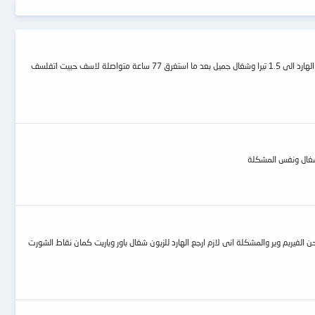
هام جدا جدا جدا عندى هارد ديسك 2 تيرا كان عليه بادات المهم تم وضع الهارد على برنامج اوتو تريكس فهو برنامج رائع حقا وبالفعل تم حل المشكلة وتم قطع 500 جيجا وتحول الهارد الى 1.5 تيرا وشغال جميل بعد ما استغرق 77 ساعة متواصلة لاسف حبيت اتفلسف
الفيريم وير والمشكلة انى لازم ارجع الهارد للزبون شغال باور وياريت كمان نقاط الشورت