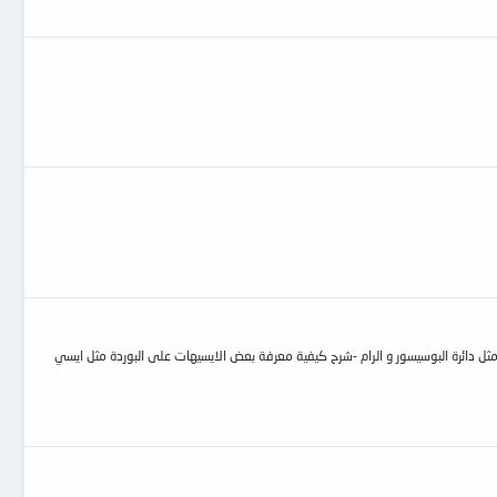
ثل دائرة البوسيسور و الرام -شرح كيفية معرفة بعض الايسيهات على البوردة مثل ايسي