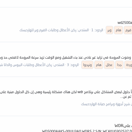
فيرم
هام
وير
الردود: 1
المنتدى:
ركن الأعطال وطلبات الفيرم وير للهارديسك
وردة
جدا
عطل
هام
ونرجوا
الردود: 3
المنتدى:
ركن الأعطال وطلبات البيوس والداتا ش
مشكورة الأكاديمية فهى تعرض سكربتات كثيرة لحل مشاكل كثيرة وتعرض ايضأ حلول لبعض المشاكل على ب
م عن...
 شرح أجهزة وبرامج صيانة الهاردديسك