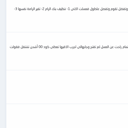
هام جدا جاتلى بوردة جيجا بايت g41 ddr3 فيها عيب عجيب البوردة من غير الرامة تعطى كود c1 وتصفر رامات ولما نحط الرامة البوردة تقوم وتعطى c1 كأنها هاتكمل ثم تفصل وتفضل تقوم وتفصل علطول فعملت الاتى 1- تنظيف بنك الرام 2- تغير الرامة نفسها 3-
هام جدا جدا والا هاخسر ثمن الصيانة جاتلى بوردة انتيل أورجينال تعطى كود 00 ولا تفتح داتا المهم بعد التشخيص عرفت ان العيب شحن بايوس وبالفعل شحنت والبوردة اشتغلت تمام راحت عن العمل لم تفتح وجابهالى اجرب الاقيها تعطى كود 00 أشحن تشتغل فقولت