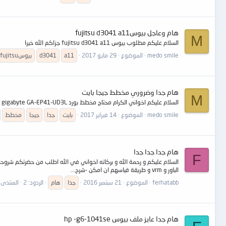
هام وعاجل بيوسfujitsu d3041 a11
M
السلام عليكم مطلوب بيوس fujitsu d3041 a11 جزاكم الله خيرا
medo smile
الموضوع
29 مايو 2017
a11
d3041
بيوسfujitsu
هام جدا وضروري مخطط جيجا بايت
M
السلام عليكم اخواني الكرام محتاج مخطط بورد gigabyte GA-EP41-UD3L
medo smile
الموضوع
14 فبراير 2017
بايت
جدا
جيجا
مخطط
هام جدا جدا جدا
F
السلام عليكم و رحمة الله و بركاته اخواني في الله اطلب من حضرتكم شروحات
الباور و vrm و طريقة قياسهم ان امكن -شرح...
ferhatabb
الموضوع
21 سبتمبر 2016
جدا
هام
الردود: 2
المنتدى:
هام جدا عايز ملف بيوس hp -g6-1041se