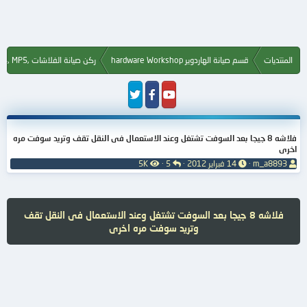
المنتديات
قسم صيانة الهاردوير hardware Workshop
ركن صيانة الفلاشات ,Flash, MP3, MP4, MP5
فلاشه 8 جيجا بعد السوفت تشتغل وعند الاستعمال فى النقل تقف وتريد سوفت مره
اخرى
ب
ت
ا
ا
m_a8893
14 فبراير 2012
5
5K
ا
ا
ل
ل
د
ر
ر
م
ئ
ي
د
ش
ا
خ
و
ا
فلاشه 8 جيجا بعد السوفت تشتغل وعند الاستعمال فى النقل تقف
ل
ا
د
ه
وتريد سوفت مره اخرى
م
ل
د
و
ب
ا
ض
د
ت
و
ء
ع