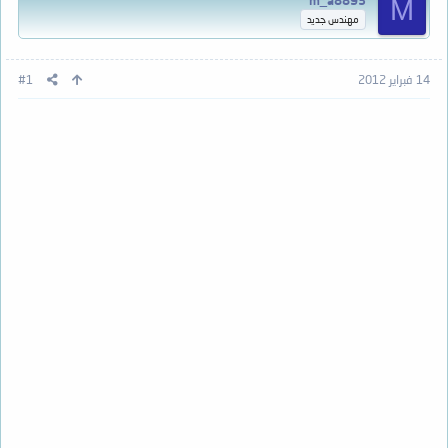
m_a8893
M
مهندس جديد
14 فبراير 2012
#1