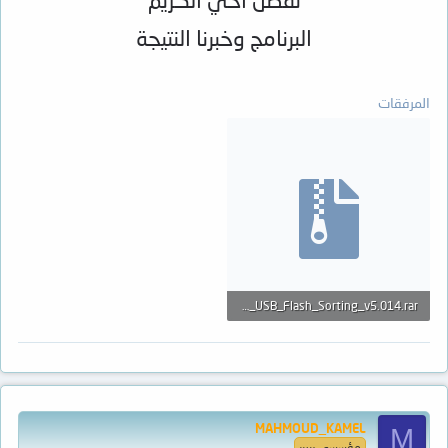
البرنامج وخبرنا النتيجة
المرفقات
SSS6690_USB_Flash_Sorting_v5.014.rar
296.3 KB · المشاهدات: 37
MAHMOUD_KAMEL
M
مؤسسي ريبير