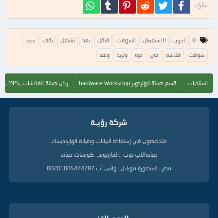
فيسبوك
تويتر
Reddit
Pinterest
Tumblr
WhatsApp
شارك:
ا
8
اخرى
الاستعمال
السوفت
النقل
بعد
تشتغل
تقف
جيجا
ل
ك
سوفت
فلاشه
في
مره
وتريد
وعند
ل
م
ا
المنتديات
قسم صيانة الهاردوير hardware Workshop
ركن صيانة الفلاشات ,Flash, MP3, MP4, MP5
ت
ا
ل
د
شركة رؤيــة
ل
ي
متخصصون في إستعادة البيانات وصيانة الهاردديسك
ل
ة
صيانةالاب توب ..المازربورد.. كورسات صيانة
مصر ..المنصورة موبايل ..واتس آب 00201005474787