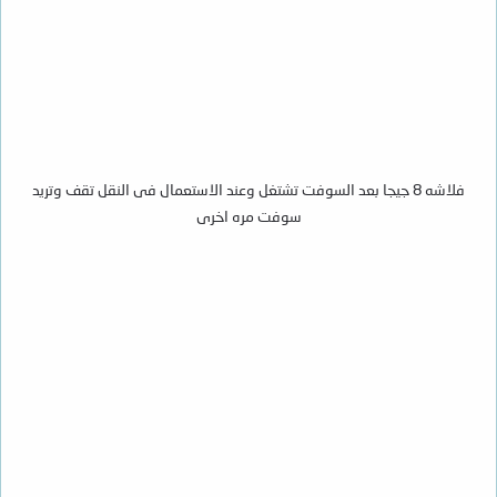
فلاشه 8 جيجا بعد السوفت تشتغل وعند الاستعمال فى النقل تقف وتريد
سوفت مره اخرى