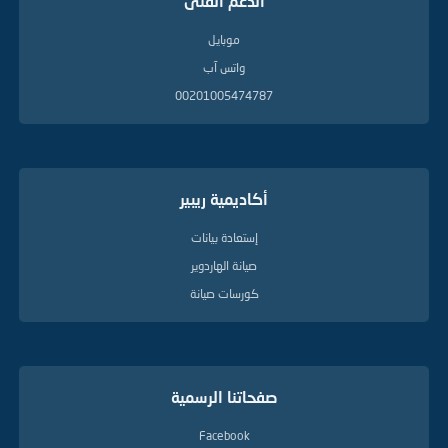
الدعم الفنى
موبايل
واتس آب
00201005474787
أكاديمية ريبير
إستعادة بيانات
صيانة الهاردوير
كورسات صيانة
صفحاتنا الرسمية
Facebook