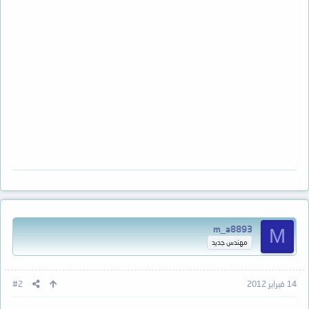
m_a8893
M
مهندس جديد
14 فبراير 2012
#2