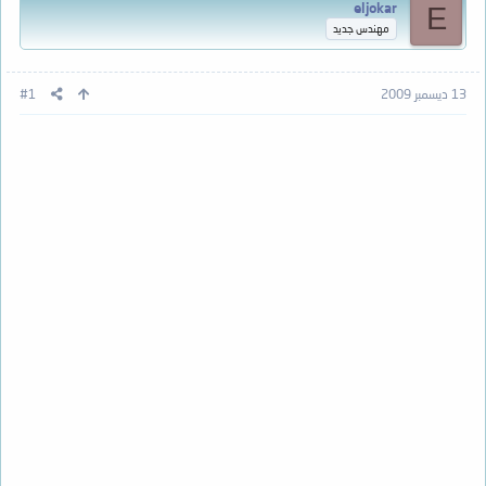
eljokar
E
مهندس جديد
13 ديسمبر 2009
#1