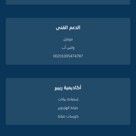
الدعم الفنى
موبايل
واتس آب
00201005474787
أكاديمية ريبير
إستعادة بيانات
صيانة الهاردوير
كورسات صيانة