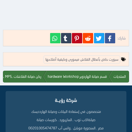
فيسبوك
تويتر
Reddit
Pinterest
Tumblr
WhatsApp
شارك:
ا
سبورت خاص بأعطال الفلاش ميمورى وكيفية أصلاحها
ل
ك
ل
المنتديات
قسم صيانة الهاردوير hardware Workshop
ركن صيانة الفلاشات ,Flash, MP3, MP4, MP5
م
ا
ت
ا
شركة رؤيــة
ل
د
ل
متخصصون في إستعادة البيانات وصيانة الهاردديسك
ي
صيانةالاب توب ..المازربورد.. كورسات صيانة
ل
ة
مصر ..المنصورة موبايل ..واتس آب 00201005474787