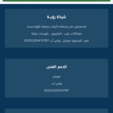
ا
ت
ا
شركة رؤيــة
ل
د
ل
متخصصون في إستعادة البيانات وصيانة الهاردديسك
ي
صيانةالاب توب ..المازربورد.. كورسات صيانة
ل
ة
مصر ..المنصورة موبايل ..واتس آب 00201005474787
الدعم الفنى
موبايل
واتس آب
00201005474787