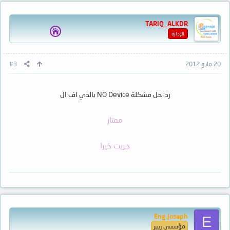
TARIQ_ALKDR
الإدارة
20 مايو 2012
#3
رد: حل مشكلة NO Device بالدي اف ال
ممتاز
جزيت خيرا
Eng.Joseph
E
مؤسسي ريبير