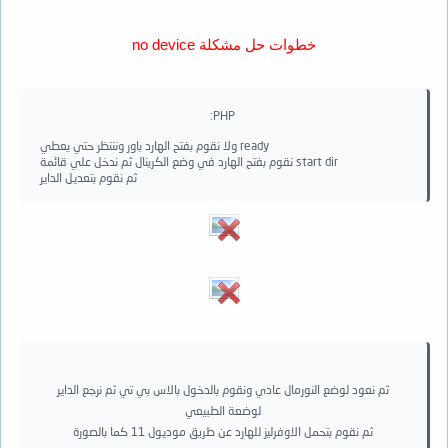
خطوات حل مشكلة no device
PHP:
ولا نقوم بفتح الهارد باور وننتظر حتي يعطي ready   

نقوم بفتح الهارد في وضع الكرينال ثم ندخل علي قائمة start dir 

ثم نقوم بتعديل الداير
ثم نعود لوضع النورمال عادي ونقوم بالدخول بالاس بي تي ثم نرجع الداير
لوضعة الطبيعي
ثم نقوم بتحمل الاوفرليز للهارد عن طريق موديول 11 كما بالصورة