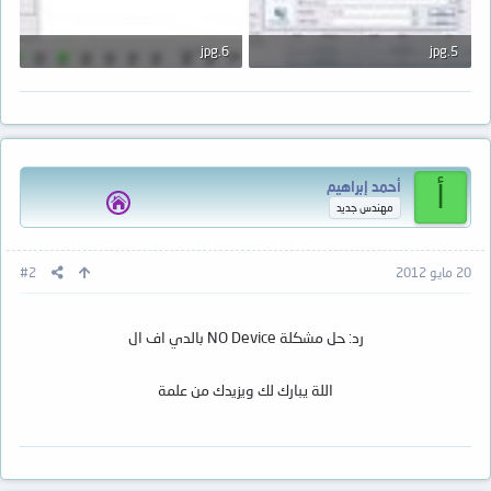
6.jpg
5.jpg
100.6 KB · المشاهدات: 467
81.6 KB · المشاهدات: 457
أحمد إبراهيم
أ
مهندس جديد
20 مايو 2012
#2
رد: حل مشكلة NO Device بالدي اف ال
اللة يبارك لك ويزيدك من علمة