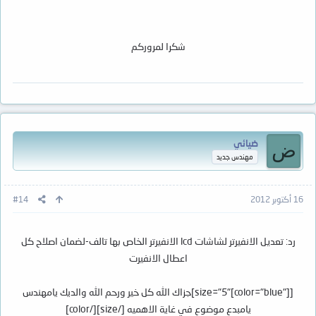
شكرا لمروركم
ضيائي
ض
مهندس جديد
16 أكتوبر 2012
#14
رد: تعديل الانفيرتر لشاشات lcd الانفيرتر الخاص بها تالف-لضمان اصلاح كل
اعطال الانفيرت
[size="5"[color="blue"]]جزاك الله كل خير ورحم الله والديك يامهندس
يامبدع موضوع في غاية الاهميه [/size][/color]