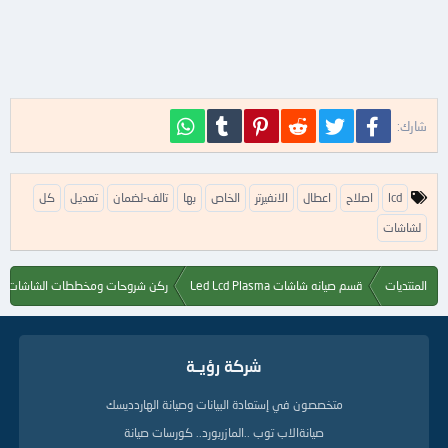
فيسبوك
تويتر
Reddit
Pinterest
Tumblr
WhatsApp
شارك:
ا
lcd
اصلاح
اعطال
الانفيرتر
الخاص
بها
تالف-لضمان
تعديل
كل
ل
ك
لشاشات
ل
م
ا
المنتديات
قسم صيانه شاشات Led Lcd Plasma
ركن شروحات ومخططات الشاشات
ت
ا
ل
د
شركة رؤيــة
ل
ي
متخصصون في إستعادة البيانات وصيانة الهاردديسك
ل
ة
صيانةالاب توب ..المازربورد.. كورسات صيانة