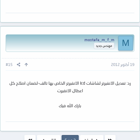
mostafa_m_f_m
M
مهندس جديد
19 أكتوبر 2012
#15
رد: تعديل الانفيرتر لشاشات lcd الانفيرتر الخاص بها تالف-لضمان اصلاح كل
اعطال الانفيرت
بارك الله فيك
الأول
الاخير