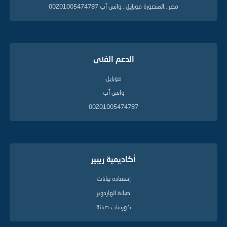
مصر ..المنصورة موبايل ..واتس آب 00201005474787
الدعم الفنى
موبايل
واتس آب
00201005474787
أكاديمية ريبير
إستعادة بيانات
صيانة الهاردوير
كورسات صيانة