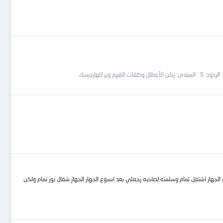
الردود: 5
المنتدى:
ركن الأعطال وطلبات الفيرم وير للهارديسك
 وانتم بخير جالي جهاز hp 530 مشكلته قاطع بور بفحص الجهاز وقجد ايسي محروق وموسفت ورقم الموسفت 4800 غيرتهم الحمد لله الجهاز اشتغل تمام وسلمته لصاحبه رجعلي بعد اسبوع الجهاز الجهاز شغال بور تمام ولكن