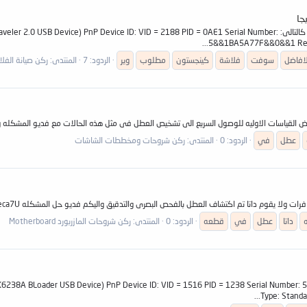
الاخوه الافاضل مطلوب سوفت وير اصلاح فلاشة كينجستون 16جيجا وبيناتها كالتالى: e ID: VID = 2188 PID = 0AE1 Serial Number
5&&1BA5A77F&&0&&1 Revisio
لافاضل
سوفت
فلاشة
كينجستون
مطلوب
وير
الردود: 7
المنتدى:
ركن صيانة الفلاشات ,MP4, MP5
 للوصول السريع الى تشخيص العطل فى مثل هذه الحالات مع فديو المشكله وطريقه حلها utube.com/watch?v=36Um04BUsgs
عطل
في
الردود: 0
المنتدى:
ركن شروحات ومخططات الشاشات
ه
داتا
عطل
في
قطعه
الردود: 0
المنتدى:
ركن شروحات المازربورد Motherboard
Loader USB Device) PnP Device ID: VID = 1516 PID = 1238 Serial Number: 5&&223458D1&&0&
Type: Standa