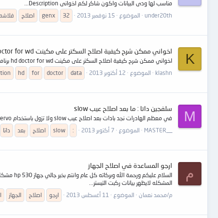
مناسب لها ودى البيانات واكون شاكر لكم اخوانى Description...
under20th
الموضوع
15 نوفمبر 2013
32
genx
اصلاح
فلاشه
اخواني ممكن شرح كيفية اصلاح السكتر على مكينت hd doctor for wd برنامج salvation data
K
اخواني ممكن شرح كيفية اصلاح السكتر على مكينت hd doctor for wd برنامج salvation data:love:
klashn
الموضوع
12 أكتوبر 2013
data
doctor
for
hd
ation
سلفجين داتا : ما بعد اصلاح عيب slow
M
في معظم الهادرات نجد بادات بعد اصلاح عيب slow ولا تزول باستخدام rewite servo او اي اداه بالبرنامج ما الخطوات الصحيحه لاصلاح عيوب هذه الهاردات
MASTER__
الموضوع
7 أكتوبر 2013
:
slow
اصلاح
بعد
داتا
ارجو المساعدة في اصلاح الجهاز
م
المشكله لايظهر بيانات ركبت التيستر...
م/محمد نعمان
الموضوع
11 أغسطس 2013
ارجو
اصلاح
الجهاز
ا