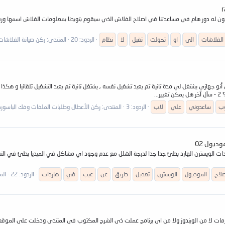
ي سيكون له دور هام في مساعدتنا في اصلاح الفلاش الذي سيقوم بتويدنا بمعلومات الفلاش اسمه
الفلاشات
الى
او
تحولت
تقبل
لا
نظام
الردود: 20
المنتدى:
ركن صيانة الفلاشات ,h, MP3, MP4, MP5
هازي لاب توب Acer Aspire 5520 1 - المشكلة هي أنو جهازي يشتغل لي مدة ثانية ثم يعيد تشغيل نفسه , يشتغل ثانية ثم يعيد الت
ب
ساعدوني
علي
لاب
الردود: 3
المنتدى:
ركن الأعطال وطلبات الملفات وفك الباسورد
م ورحمة الله وبركاته انتشر في الفترة الاخيرة عيب SLOW في هاردات الويسترن الهارد بطئ جدا جدا لدرجة الشلل مع عدم وجود اي 
لاح
الموديول
الويسترن
تعديل
طريق
عن
عيب
في
هاردات
الردود: 22
الم