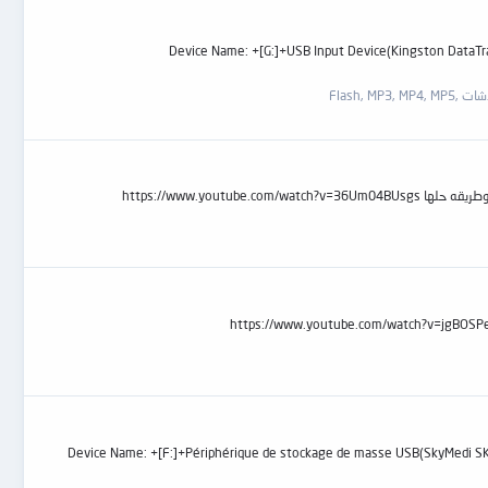
Device Name: +[G:]+USB Input Device(Kingston DataTraveler 2.0 USB Device) PnP Devic:
Flash, MP3, 
https://www.yo
Device Name: +[F:]+Périphérique de stockage de masse USB(SkyMedi SK6238A B