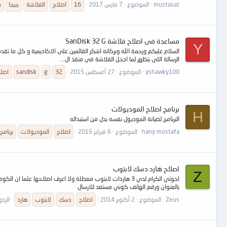
mustasat
الموضوع
7 مارس 2017
16
اصلاح
الفلاشة
جيجا
س
مساعدة فى اصلاح فلاشة SanDisk 32 G
Y
الرسالة اللى بتظهر لما ادخل الفلاشة فى منفذ ال...
yshawky100
الموضوع
27 أغسطس 2015
32
g
sandisk
اصلا
برنامج اصلاح الموديولات
H
البرنامج لصيانة الموديول نفسه بدل من استبداله
hany mostafa
الموضوع
6 فبراير 2015
اصلاح
الموديولات
برنامج
اصلاح هارد دسك لابتوب
Z
بالعنوان ورقم الهاتف كوني مستعد للارسال
Zeus
الموضوع
2 أكتوبر 2014
اصلاح
دسك
لابتوب
هارد
الردود