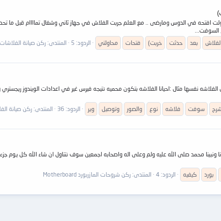
لفلاش
بعد
حدثت
خربت)
فتحات
محاولتي
الردود: 5
المنتدى:
ركن صيانة الفلاشات ,ash, MP3, MP4, MP5
فلاشه نفسها مثال :احيانا الفلاشه بتكون محميه نتيجه فيرس غير في اعدادات الويندوز ريجستري وا
شرح
سوفت
فلاشه
نوع
والصور
وتوصيل
وير
الردود: 36
المنتدى:
ركن صيانة الفلاشات ,4, MP5
بينا محمد صلى الله عليه ولم وعلى اله واصحابه اجمعين سوف نتناول ان شاء الله كل يوم جزء من شر
بورد
كيفيه
الردود: 4
المنتدى:
ركن شروحات المازربورد Motherboard