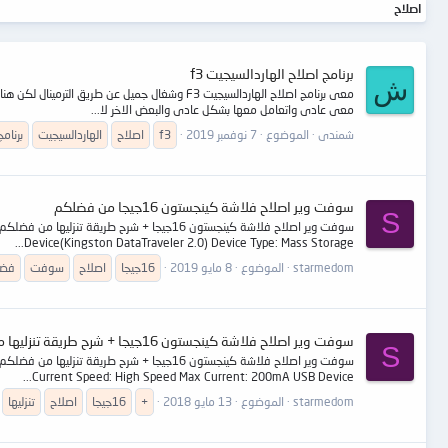
اصلاح
برنامج اصلاح الهاردالسيجيت f3
ش
معى عادى واتعامل معها بشكل عادى والبعض الاخر لا...
شمندى
الموضوع
7 نوفمبر 2019
f3
اصلاح
الهاردالسيجيت
برنامج
سوفت وير اصلاح فلاشة كينجستون 16جيجا من فضلكم
S
Device(Kingston DataTraveler 2.0) Device Type: Mass Storage...
starmedom
الموضوع
8 مايو 2019
16جيجا
اصلاح
سوفت
فضل
سوفت وير اصلاح فلاشة كينجستون 16جيجا + شرح طريقة تنزليها من فضلكم
S
Current Speed: High Speed Max Current: 200mA USB Device...
starmedom
الموضوع
13 مايو 2018
+
16جيجا
اصلاح
تنزليها