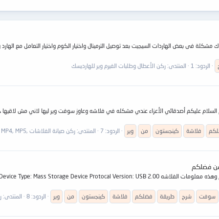
الردود: 1
المنتدى:
ركن الأعطال وطلبات الفيرم وير للهارديسك
كم
فلاشة
كينجستون
من
وير
الردود: 7
المنتدى:
ركن صيانة الفلاشات ,Flash, MP3, MP4, MP5
سوفت وير اصلاح فلاشة كينجستون 16جيجا + شرح طريقة تنزليها من فضلكم وهذه معلومات الفلاشه ion: USB 2.00
سوفت
شرح
طريقة
فضلكم
فلاشة
كينجستون
من
وير
الردود: 8
المنتدى:
رك