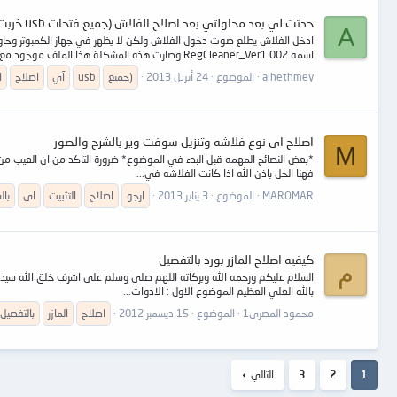
حدثت لي بعد محاولتي بعد اصلاح الفلاش (جميع فتحات usb خربت)
A
اسمه RegCleaner_Ver1.002 وصارت هذه المشكلة هذا الملف موجود مع السوفت...
alhethmey
الموضوع
24 أبريل 2013
(جميع
usb
آي
اصلاح
ا
اصلاح اى نوع فلاشه وتنزيل سوفت وير بالشرح والصور
M
*بعض النصائح المهمه قبل البدء في الموضوع* ضرورة التاكد من ان العيب من ال
فهنا الحل باذن الله اذا كانت الفلاشه في...
MAROMAR
الموضوع
3 يناير 2013
ارجو
اصلاح
التثبيت
اى
بال
كيفيه اصلاح المازر بورد بالتفصيل
م
السلام عليكم ورحمه الله وبركاته اللهم صلي وسلم على اشرف خلق الله سيدنا ون
بالله العلي العظيم الموضوع الاول : الادوات...
محمود المصرى1
الموضوع
15 ديسمبر 2012
اصلاح
المازر
بالتفصيل
1
2
3
التالي