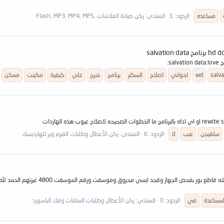
مساعده
الردود: 1
المنتدى:
ركن صيانة الفلاشات ,Flash, MP3, MP4, MP5
salv
wd
اخواني
اصلاح
السكتر
برنامج
شرح
علي
كيفية
مكينت
ممكن
سلفيجن
عيب
لا
الردود: 6
المنتدى:
ركن الأعطال وطلبات الفيرم وير للهارديسك
السلام عليكم ورحمة الله وبركاته كل عام
لمساعدة
في
الردود: 0
المنتدى:
ركن الأعطال وطلبات الملفات وفك الباسورد