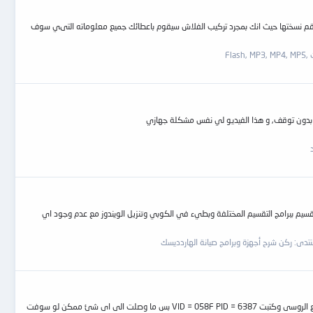
ا ورقم نسختها حيث انك بمجرد تركيب الفلاش سيقوم باعطائك جميع معلوماته التىي سوف
Flas
شغيل تلقائيا و هكذا بدون توقف, و هذا الفيديو لي نفس مشكلة جهازي
مشاكل في الميديا بطئ في التقسيم ببرامج التقسيم المختلفة وبطيء في الكوبي وتنزيل الويندوز مع عدم وجود اي
نتدى:
ركن شرح أجهزة وبرامج صيانة الهاردديسك
السلام عليكم لدى فلاش مكتوب عليها genx 32gb مش عارف اعمل لها فورمات لا من الويندوز ولا من اى برنامج عملت ذى الشرح المكتوب فى المنتدى ودخلت على الموقع الروسى وكتبت VID = 058F PID = 6387 بس ما وصلت الى اى شئ ممكن لو سوفت