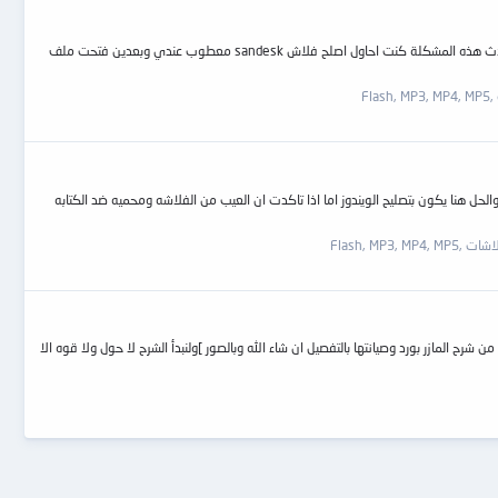
ادخل الفلاش يطلع صوت دخول الفلاش ولكن لا يظهر في جهاز الكمبوتر وحاولت افتحه في الدوس ومارضى .. مع العلم جربت الفلاش في جهاز ثاني وشغال تماااام قبل ما تحدث هذه المشكلة كنت احاول اصلح فلاش sandesk معطوب عندي وبعدين فتحت ملف
Fl
لحل هنا يكون بتصليح الويندوز اما اذا تاكدت ان العيب من الفلاشه ومحميه ضد الكتابه
Flash, MP3, MP
ح المازر بورد وصيانتها بالتفصيل ان شاء الله وبالصور ]ولنبدأ الشرح لا حول ولا قوه الا