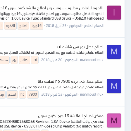
الاخوه الافاضل مطلوب سوفت وير اصلاح فلاشة كينجستون 16جيجا
ا
n: 1.00 Device Type: Standard USB device - USB2.0 Full-Speed...
الحسام المنتصر
الموضوع
23 أبريل 2018
16جيجا
اصلاح
الاخوه
ا
اصلاح عطل بور فى شاشه lcd
M
السلام عليكم شاشه قاطعه بور بعد الفحص البصرى تم اكتشاف العطل مع بعض القياسات الاوليه
mahmoudlinux
الموضوع
20 فبراير 2018
lcd
اصلاح
بور
شاشه
اصلاح عطل فى برده hp 7900 قطعه داتا
M
السلام عليكم فيديو لحل مشكله فى جهاز hp 7900 عطل الجهاز يعطى 4 صافرات ولا يقوم داتا تم اكتشاف العطل بالفحص البصرى والتدقيق واليكم فديو حل المشكله https://www.youtube.com/watch?v=jgBOSPeca7U
mahmoudlinux
الموضوع
13 فبراير 2018
7900
hp
اصلاح
برد
ممكن اصلاح الفلاشة 16 جيجا كينج ستون
M
هذه هي بيانات الفلاشة &5 Revision: 1.0A Device
rd USB device - USB2.0 High-Speed Chip Vendor: (No match record)...