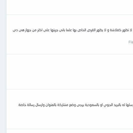
وحات و مساعدة عندى فلاشة SanDisk 32 جيجا الفلاشة عند توصيلها بالجهاز لا تعمل و لا تظهر كفلاشة و لا يظهر القرص الخاص بها علما بانى جربتها على اكتر من جهاز هى دى
مبيوتر يراها الهارد الاول 1 تيرا سامسونج الثان 320 غيغا الثالث 250 غيغا من يستطيبع اصلاحها كي ارسلها له بالبريد الجوي او بالسعودية يرجى وضع مشاركة بالعنوان وارسال رسالة خاصة