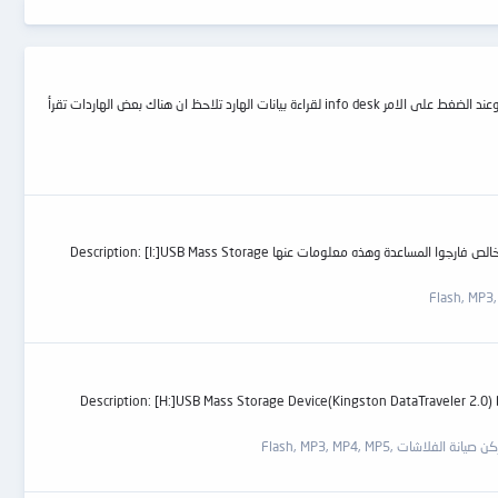
معى برنامج اصلاح الهاردالسيجيت F3 وشغال جميل عن طريق الترمينال لكن هناك مشكلة فى بعض الهاردات السيجيت بعد توصيل الترمينال واختيار الكوم واختيار التعامل مع الهارد وعند الضغط على الامر info desk لقراءة بيانات الهارد تلاحظ ان هناك بعض الهاردات تقرأ
سوفت وير اصلاح فلاشة كينجستون 16جيجا + شرح طريقة تنزليها من فضلكم السلام عليكم أصدقائي الأعزاء عندي مشكله في فلاشه وعاوز سوفت وير ليها لاني مش لاقيها خالص فارجوا المساعدة وهذه معلومات عنها Description: [I:]USB Mass Storage
Description: [H:]USB Mass Storage Device(Kingston DataTraveler 2.0) Device Type: Mass Storage Device Protocal Vers
ن صيانة الفلاشات ,Flash, MP3, MP4, MP5