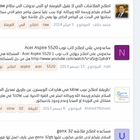
اصلاح الفلاشات التي لا تقبل الفرمتة او التى تحولت الى نظام raw
السلام عليكم ورحمة الله وبركاته. اولا يجب علينا تحميل برنامج صغير الذ
تحتاجها في البحث عن البرنامج الخاص بها يعني كل فلاشة عنها...
محمد خلاف
الموضوع
5 فبراير 2014
raw
اصلاح
البي
الفرمتة
ساعدوني على اصلاح لاب توب Acer Aspire 5520
N
ساعدوني على اصلاح ج
http://www.youtube.com/watch?v=a5rgc1phdrY هل من حل للمشكلة؟ 2 - سآل آخر هل يمكن تغيير...
naili
الموضوع
15 ديسمبر 2013
5520
acer
aspire
اصلاح
تو
'طريقة اصلاح عيب slow في هاردات الويسترن عن طريق تعديل الموديول 02
السلام عليك
مشاكل في البوردة او الميديا وعدم وجود بادسيكتور...
Ahmed Mohsen
الموضوع
6 ديسمبر 2013
'طريقة
02
slow
اص
مساعده اصلاح فلاشه genx 32
U