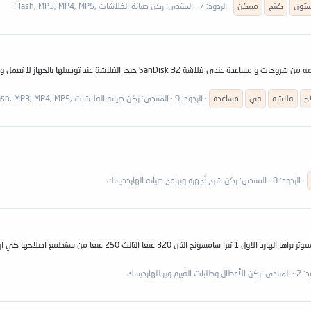
تون
كينج
ممكن
الردود: 7
المنتدى:
ركن صيانة الفلاشات ,Flash, MP3, MP4, MP5
السلام عليكم ورحمة الله وبركاته اشكر القائمين على الاكاديمية و كل ما تقدمه من شر
ح
فلاشة
في
مساعدة
الردود: 9
المنتدى:
ركن صيانة الفلاشات ,Flash, MP3, MP4, MP5
الردود: 8
المنتدى:
ركن شرح أجهزة وبرامج صيانة الهاردديسك
اخوتي الكرام لدي 3 هاردات لابتوب معطلة ولا اعرف اصلاحها علما ان الكو
: 2
المنتدى:
ركن الأعطال وطلبات الفيرم وير للهارديسك