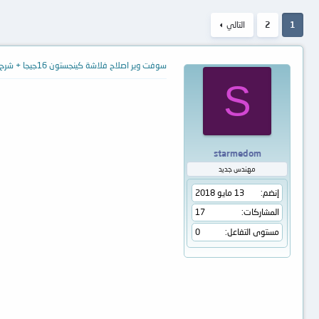
1
2
التالي
سوفت وير اصلاح فلاشة كينجستون 16جيجا + شرح طريقة تنزليها من فضلكم
S
starmedom
مهندس جديد
إنضم
13 مايو 2018
المشاركات
17
مستوى التفاعل
0