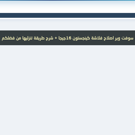
سوفت وير اصلاح فلاشة كينجستون 16جيجا + شرح طريقة تنزليها من فضلكم