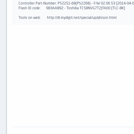
Controller Part-Number: PS2251-68(PS2268) - F/W 02.06.53 [2014-04-0
Flash ID code:      983AA892 - Toshiba TC58NVG7T2JTA00 [TLC-8K]

Tools on web:       http://dl.mydigit.net/special/up/phison.html