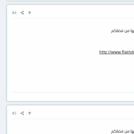
#4
http://www.flashd
#5