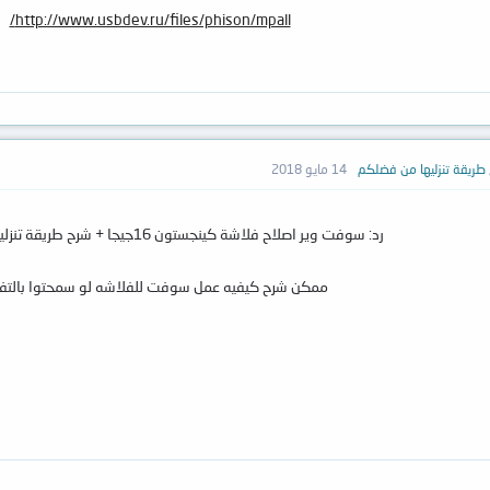
http://www.usbdev.ru/files/phison/mpall/
14 مايو 2018
رد: سوفت وير اصلاح فلاشة كينجستون 16جيجا + شرح طريقة تنزليها من فضلكم
ممكن شرح كيفيه عمل سوفت للفلاشه لو سمحتوا بالتف