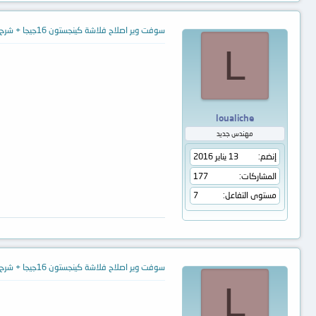
سوفت وير اصلاح فلاشة كينجستون 16جيجا + شرح طريقة تنزليها من فضلكم
L
loualiche
مهندس جديد
إنضم
13 يناير 2016
المشاركات
177
مستوى التفاعل
7
سوفت وير اصلاح فلاشة كينجستون 16جيجا + شرح طريقة تنزليها من فضلكم
L