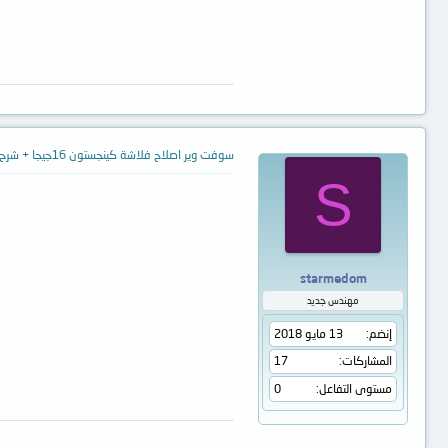
سوفت وير اصلاح فلاشة كينجستون 16جيجا + شرح طريقة تنزليها من فضلكم
S
starmedom
مهندس جديد
إنضم
13 مايو 2018
المشاركات
17
مستوى التفاعل
0