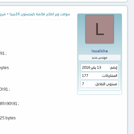
سوفت وير اصلاح فلاشة كينجستون 16جيجا + شرح طريقة تنزليها من فضلكم
L
loualiche
; PS2251-01\02\03\06\07\12\13\15\30\32\33\37\38\39\50\60\61\62\63\65\67\68\73\75\80\83\85\90\91:
مهندس جديد
bytes
إنضم
13 يناير 2016
المشاركات
177
مستوى التفاعل
7
; PS2251-01\02\03\06\07\12\13\15\16\30\32\33\37\38\39\50\60\61\62\63\65\67\68\73\75\80\83\85\90\91:
; PS2251-01\02\03\05\06\07\08\10\12\13\15\16\30\32\33\37\38\39\50\60\61\62\63\65\67\68\73\75\80\83\85\90\91:
25 bytes