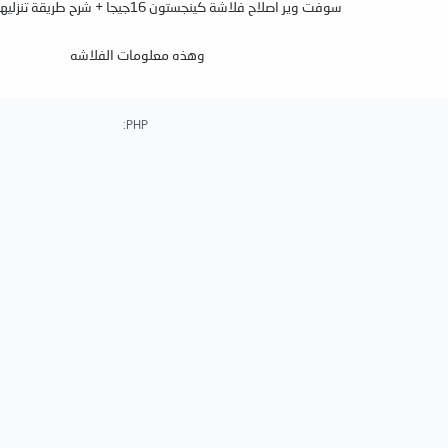
سوفت وير اصلاح فلاشة كينجستون 16جيجا + شرح طريقة تنزليها من فضلكم
وهذه معلومات الفلاشه
PHP: