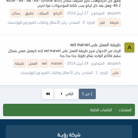
يطبق كل الاركوهات خارج السيلف سكان (online arco) 44,6F - 6A - 6B - 69 -
46 2- وهل بعد كل اركو يجب كتابة الموديولات مرة اخرى
abujaish
الموضوع
27 أبريل 2014
الاركو
السيلف
تطبيق
سكان
طريقة
قبل
الردود: 0
المنتدى:
ركن الأعطال وطلبات الفيرم وير للهارديسك
طريقة العمل على wd marvel
A
الرجاء من الاخوان شرح طريقة العمل على wd marvel لانه لايعمل معي بشكل
سليم فالأمر الواحد ينتظر طويلا جدا جدا جدا
abujaish
الموضوع
24 أبريل 2014
marvel
wd
العمل
طريقة
علي
الردود: 1
المنتدى:
ركن الأعطال وطلبات الفيرم وير للهارديسك
الاخير
1 من 5
التالي
المنتديات
الكلمات الدليلة
شركة رؤيــة