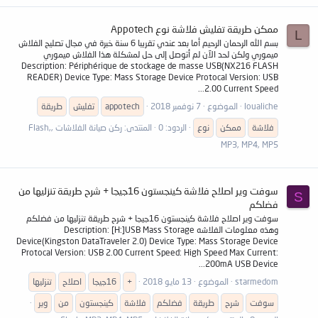
ممكن طريقة تفليش فلاشة نوع Appotech
L
بسم الله الرحمان الرحيم أما بعد عندي تقريبا 6 سنة خبرة في مجال تصليح الفلاش
ميموري ولكن لحد الآن لم أتوصل إلى حل لمشكلة هذا الفلاش ميموري
Description: Périphérique de stockage de masse USB(NX216 FLASH
READER) Device Type: Mass Storage Device Protocal Version: USB
2.00 Current Speed...
loualiche
الموضوع
7 نوفمبر 2018
appotech
تفليش
طريقة
فلاشة
ممكن
نوع
الردود: 0
المنتدى:
ركن صيانة الفلاشات ,Flash,
MP3, MP4, MP5
سوفت وير اصلاح فلاشة كينجستون 16جيجا + شرح طريقة تنزليها من
S
فضلكم
سوفت وير اصلاح فلاشة كينجستون 16جيجا + شرح طريقة تنزليها من فضلكم
وهذه معلومات الفلاشه Description: [H:]USB Mass Storage
Device(Kingston DataTraveler 2.0) Device Type: Mass Storage Device
Protocal Version: USB 2.00 Current Speed: High Speed Max Current:
200mA USB Device...
starmedom
الموضوع
13 مايو 2018
+
16جيجا
اصلاح
تنزليها
سوفت
شرح
طريقة
فضلكم
فلاشة
كينجستون
من
وير