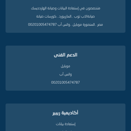
متخصصون في إستعادة البيانات وصيانة الهاردديسك
صيانةالاب توب ..المازربورد.. كورسات صيانة
مصر ..المنصورة موبايل ..واتس آب 00201005474787
الدعم الفنى
موبايل
واتس آب
00201005474787
أكاديمية ريبير
إستعادة بيانات