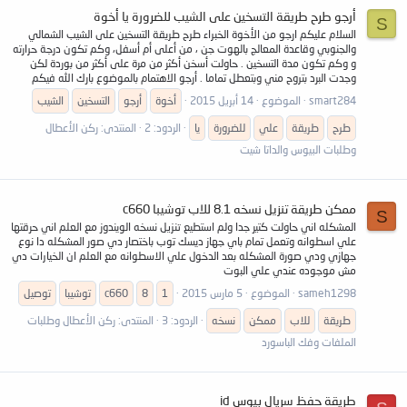
أرجو طرح طريقة التسخين على الشيب للضرورة يا أخوة
S
السلام عليكم ارجو من الأخوة الخبراء طرح طريقة التسخين على الشيب الشمالي
والجنوبي وقاعدة المعالج بالهوت جن ، من أعلى أم أسفل، وكم تكون درجة حرارته
و وكم تكون مدة التسخين . حاولت أسخن أكثر من مرة على أكثر من بوردة لكن
وجدت البرد بتروح مني وبتعطل تماما . أرجو الاهتمام بالموضوع بارك الله فيكم
smart284
الموضوع
14 أبريل 2015
أخوة
أرجو
التسخين
الشيب
طرح
طريقة
علي
للضرورة
يا
الردود: 2
المنتدى:
ركن الأعطال
وطلبات البيوس والداتا شيت
ممكن طريقة تنزيل نسخه 8.1 للاب توشيبا c660
S
المشكله اني حاولت كتير جدا ولم استطيع تنزيل نسخه الويندوز مع العلم اني حرقتها
علي اسطوانه وتعمل تمام باي جهاز ديسك توب باختصار دي صور المشكله دا نوع
جهازي ودي صورة المشكله بعد الدخول علي الاسطوانه مع العلم ان الخيارات دي
مش موجوده عندي علي البوت
sameh1298
الموضوع
5 مارس 2015
1
8
c660
توشيبا
توصيل
طريقة
للاب
ممكن
نسخه
الردود: 3
المنتدى:
ركن الأعطال وطلبات
الملفات وفك الباسورد
طريقة حفظ سريال بيوس id