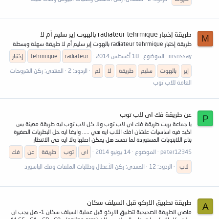
طريقة إختبار radiateur tehrmique بالهوت إير سليم أم لا
M
طريقة إختبار radiateur tehrmique بالهوت إير سليم أم لا طريقة سهلة وبسطة
msnssay
الموضوع
18 أغسطس 2014
radiateur
tehrmique
إختبار
إير
بالهوت
سليم
طريقة
لا
لم
الردود: 2
المنتدى:
ركن الشروحات
العامة للاب توب
عن طريقة فك اي لاب توب
P
يا جماعة يريت طريقة فك اي لاب توب ولا كل لاب توب ليه طريقة معينة بس
اكيد فيه اساسيات علشان افك اللاب ايه هي ..... وايضا ايه حل البطريات الصغيرة
بتاع اللابتوبات المستوردة لما تفسد هل يمكن اصلها ولا ايه فى الانتظار
peter12345
الموضوع
14 يونيو 2014
اى
توب
طريقة
عن
فك
لاب
الردود: 12
المنتدى:
ركن الأعطال وطلبات الملفات وفك الباسورد
طريقة تطبيق الاركو قبل السيلف سكان
A
ماهي الطريقة الصحيحية لتطبيق الاركو قبل عملية السيلف سكان 1- هل يجب ان