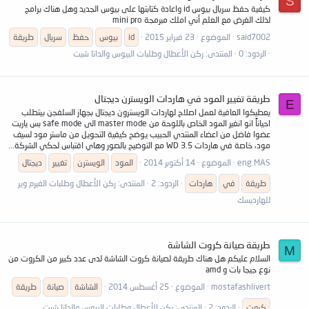
S
كيفية حفظ سريال بيوس id واعادة كتابتها على بيوس الجديد وهل هناك برامج
لذلك الغرض مع العلم أني املك مبرمجة mini pro
said7002
الموضوع
23 فبراير 2015
id
بيوس
حفظ
سريال
طريقة
الردود: 0
المنتدى:
ركن الأعطال وطلبات البيوس والداتا شيت
طريقة تغيير المود في هاردات الويسترن ديجتال
E
يعطيكوا العافية لعمل اصلاح لهاردات الويسترون ديجتال بجهاز السلفجن بيتطلب
احياناً انو انغير المود الخاص باللوحة من master mode الى safe mode بس ياريت
عضوا فاضل من اعضاء المنتدي الحبيب يوضح كيفية التحويل من ماستر مود لسيف
مود، خاصة في هاردات WD 3.5 مع التوضيح بالصور وهاي اقتباس لحكي الشركة...
eng.MAS
الموضوع
14 أكتوبر 2014
المود
الويسترن
تغيير
ديجتال
طريقة
في
هاردات
الردود: 2
المنتدى:
ركن الأعطال وطلبات الفيرم وير
للهارديسك
طريقة صيانة كروت الشاشة
M
السلام عليكم هل هناك طريقة لصيانة كروت الشاشة لدى عدد كبير من الكروت من
نوع جيجا بات و amd
mostafashlivert
الموضوع
25 أغسطس 2014
الشاشة
صيانة
طريقة
كروت
الردود: 2
المنتدى:
ركن الأعطال وطلبات البيوس والداتا شيت