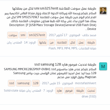
طريقة عمل سوفت للفلاشة smi sm3257enlt لكل من يمتلكها
السلام عليكم ورحمة الله وبركاتة الاخوة الاعضاء وزوار منتدانا الغالى اكاديمية ريبير
اقدم لكم اليوم شرح طريقة عمل سوفت للفلاشة SMI SM3257ENLT لكل من
يمتلك هذا النوع نبداء على بركة الله طبعا هتكون معلومات الفلاشة كذالك
Description: [F:]USB Mass Storage Device(General USB Flash Disk)
Device...
محمد خلاف
الموضوع
17 أكتوبر 2017
sm3257enlt
smi
سوفت
طريقة
عمل
لكل
للفلاشة
من
يتلكها
الردود: 14
المنتدى:
ركن
صيانة الفلاشات ,Flash, MP3, MP4, MP5
طريقة تحديث فيرمور هارد 128 ssd samsung
M
السلام عليكم عندى هارد سامسونج SAMSUNG MMCRE28G5MXP-0VBH1 ssd
128 جيجا اريد عمل ابجريد للفريموير عشان الهلسى جربت برنامج Samsung
Magician بيقول الهارد مش مدعم
mostafashlivert
الموضوع
15 مارس 2017
128
samsung
ssd
تحديث
طريقة
فيرمور
هارد
الردود: 7
المنتدى:
ركن صيانة Solid-state
drive (SSD)