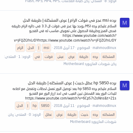
الردود: 8
المنتدى:
ركن صيانة الفلاشات ,Flash, MP3, MP4, MP5
برده msi عجز فى فولت الرام | عرض المشكلة | طريقة الحل
M
السلام عليكم برده MSI يوجد بها عجز فى فولت ال 3.3 فى دائره الرام طريقه
فحص العجز وطريقة الحصول على تعويض مناسب له فى الفديو
https://www.youtube.com/watch?
v=jFQZGfnLrDYhttps://www.youtube.com/watch?v=jFQZGfnLrDY
mahmoudlinux
الموضوع
17 أبريل 2018
msi
|
الحل
الرام
المشكلة
برده
طريقة
عرض
عيش
فولت
في
الردود: 1
المنتدى:
ركن شروحات المازربورد Motherboard
برده hp 5850 عطل خبيث | عرض المشكله | طريقة الحل
M
السلام عليكم برده hp 5850 بعد توصيل البور تعمل لحظات وتفصل مع اضاءه
لليدات البور بعد الفحصل تبين العيب فى احد ازرار البور مع الفديو
https://www.youtube.com/watch?v=6CpS7r2oNns&t=21s
mahmoudlinux
الموضوع
11 أبريل 2018
5850
hp
|
الحل
المشكله
برده
خبيث
طريقة
عرض
عطل
الردود: 0
المنتدى:
ركن
شروحات المازربورد Motherboard