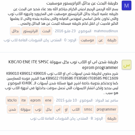
طريقة البحث عن بدائل الترانزيستور موسفيت
M
بسم الله الرحمن الرحيم احبتى الكرام حياكم الله بعد عناء شديد من البحث عن
طريقه علميه لايجاد بدائل الترانزيستور موسفيت فى المذربورد واجهزه اللاب توب
والتى تكون عامل اساسى لمهندس الصيانه والتى يحتاجه بشده والتى لا يعلمها
الكثير فاحببت ان انقل لكم طريقه مبسطه للبحث عن هذ البدائل واتمنى...
mahmoudlinux
الموضوع
23 مايو 2016
البحث
الترانزيستور
بدائل
طريقة
عن
موسفيت
الردود: 0
المنتدى:
ركن الشروحات العامة للاب توب
طريقة شحن اى او اللاب توب بكل سهولة KBC/IO ENE ITE SMSC
س
eprom programmer
شرح حصري لطريقة شحن ايسهات اى او اللاب توب KB9010 KB9012 KB9016
KB9022 ITE8586 ITE8580 ITE8585 MEC1609 هذا الشرح موجه للممارسين
كما وعدتكم بتدوينة خاصة اشرح فيها مسئلة شحن أيسهات الـ IO/KBC الموضوع
ليس بجديد ولكن انتشار الايسهات التى تحمل سوفت بداخلها فى اجهزة اللاب توب
هو سبب...
سامح عبد الجواد
الموضوع
10 مايو 2015
ene
eprom
ite
kbc/io
programmer
smsc
اللاب
او
اى
بكل
توب
سهولة
شحن
طريقة
الردود: 8
المنتدى:
ركن الشروحات العامة للاب توب