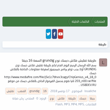
المنتديات
الكلمات الدليلة
طريقة
طريقة تفليش فلاش ديسك نوع grundig السعة 16 جيقا
L
بسم الله الرحمان الرحيم اليوم اقدم لكم طريقة تفليش فلاش ديسك نوع
GRUNDIG أولا يجب توفر برنامج شيبجينيوز لمعرفة معلومات الخاصة بالفلاش
ديسك
http://www.mediafire.com/file/j5e1c7bhvx3cagy/ChipGenius_v4_18_0
203_n00.rar/file ثانيا نقوم بتحميل الفيرموار الخاص بالفلاش ديسك من موقع
USBDEV.RU...
loualiche
الموضوع
17 نوفمبر 2018
16
grundig
الشعب
تفليش
جيقا
ديسك
طريقة
فلاش
نوع
الردود: 0
المنتدى:
ركن صيانة
الفلاشات ,Flash, MP3, MP4, MP5