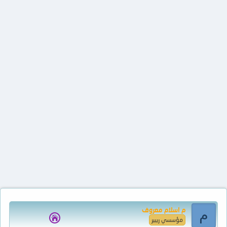
م اسلام معروف
م
مؤسسي ريبير