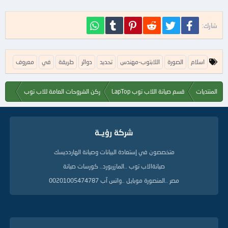
فيسبوك
تويتر
Reddit
Pinterest
Tumblr
WhatsApp
شارك:
ا
اسلام
الصورة
اللابتوب-مهندس
تحديد
دوائر
طريقة
في
معروف
ل
ك
ل
المنتديات
قسم صيانة اللاب توب LapTop
ركن الشروحات العامة للاب توب
م
ا
ت
ا
شركة رؤيــة
ل
د
ل
متخصصون في إستعادة البيانات وصيانة الهاردديسك
ي
صيانةالاب توب ..المازربورد.. كورسات صيانة
ل
ة
مصر ..المنصورة موبايل ..واتس آب 00201005474787