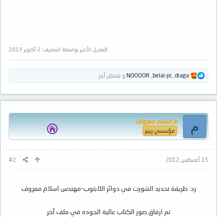
التعديل الأخير بواسطة المشرف:
2 أكتوبر 2013
ا
draga
,
belal-pc
,
NOOOOR
و شخص آخر
ل
ت
ف
ا
ع
م اسلام معروف
ل
م
ا
مؤسسي ريبير
ت
:
15 أغسطس 2012
#2
رد: طريقة تحديد الشورت في دوائر اللابتوب-مهندس اسلام معروف
تم ارفاق صور الكتاب عالية الجوده في ملف آخر