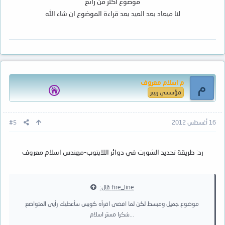
موضوع اكثر من رائع
لنا ميعاد بعد العيد بعد قراءة الموضوع ان شاء الله
م اسلام معروف
م
مؤسسي ريبير
16 أغسطس 2012
#5
رد: طريقة تحديد الشورت في دوائر اللابتوب-مهندس اسلام معروف
fire_line قال:
موضوع جميل ومبسط لكن لما افضى اقرأه كويس سأعطيك رأيى المتواضع
...شكرا مستر اسلام