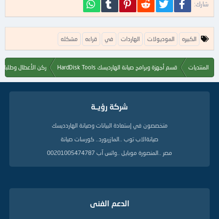
فيسبوك
تويتر
Reddit
Pinterest
Tumblr
WhatsApp
شارك:
ا
الكبيره
الموديولات
الهاردات
في
قراءه
مشكله
ل
ك
ل
المنتديات
قسم أجهزة وبرامج صيانة الهارديسك HardDisk Tools
ركن الأعطال وطلبات ا
م
ا
ت
ا
شركة رؤيــة
ل
د
ل
متخصصون في إستعادة البيانات وصيانة الهاردديسك
ي
صيانةالاب توب ..المازربورد.. كورسات صيانة
ل
ة
مصر ..المنصورة موبايل ..واتس آب 00201005474787
الدعم الفنى