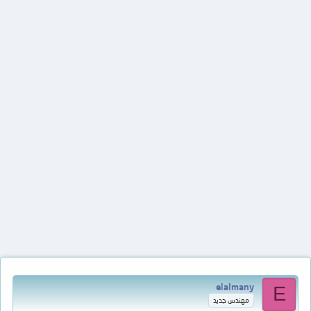
elalmany
E
مهندس جديد