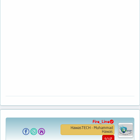
Fire_Line
HawasTECH - Muhammad
Hawas
الإدارة