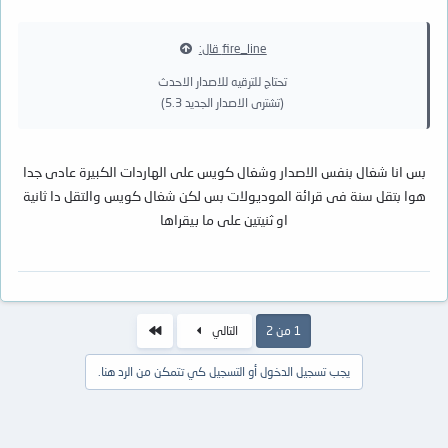
fire_line قال:
تحتاج للترقيه للاصدار الاحدث
(تشترى الاصدار الجديد 5.3)
بس انا شغال بنفس الاصدار وشغال كويس على الهاردات الكبيرة عادى جدا
هوا بتقل سنة فى قرائة الموديولات بس لكن شغال كويس والتقل دا ثانية
او ثنيتين على ما بيقراها
الاخير
1 من 2
التالي
يجب تسجيل الدخول أو التسجيل كي تتمكن من الرد هنا.