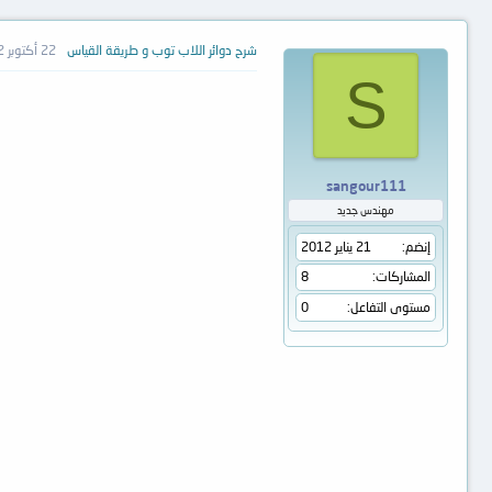
شرح دوائر اللاب توب و طريقة القياس
22 أكتوبر 2012
S
sangour111
مهندس جديد
إنضم
21 يناير 2012
المشاركات
8
مستوى التفاعل
0