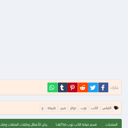
فيسبوك
تويتر
Reddit
Pinterest
Tumblr
WhatsApp
شارك:
ا
القياس
اللاب
توب
دوائر
شرح
طريقة
و
ل
ك
ل
المنتديات
قسم صيانة اللاب توب LapTop
ركن الأعطال وطلبات الملفات وفك ا
م