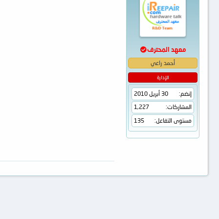
معهد المحترف
أحمد راعي
الإدارة
إنضم
30 أبريل 2010
المشاركات
1,227
مستوى التفاعل
135