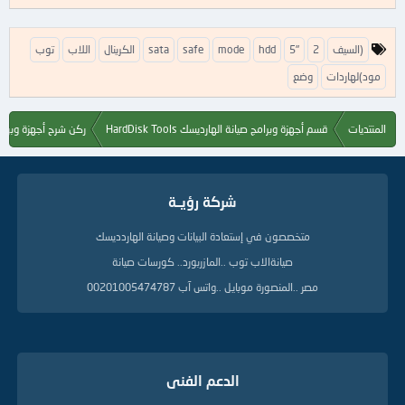
ا
(السيف
2
5"
hdd
mode
safe
sata
الكرينال
اللاب
توب
ل
ك
مود)لهاردات
وضع
ل
م
ا
المنتديات
قسم أجهزة وبرامج صيانة الهارديسك HardDisk Tools
ركن شرح أجهزة وبرام
ت
ا
ل
د
شركة رؤيــة
ل
ي
متخصصون في إستعادة البيانات وصيانة الهاردديسك
ل
ة
صيانةالاب توب ..المازربورد.. كورسات صيانة
مصر ..المنصورة موبايل ..واتس آب 00201005474787
الدعم الفنى