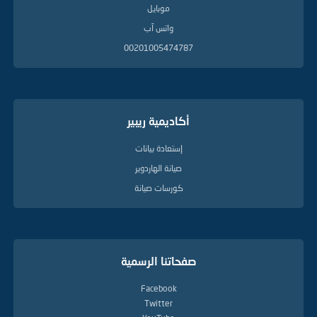
موبايل
واتس آب
00201005474787
أكاديمية ريبير
إستعادة بيانات
صيانة الهاردوير
كورسات صيانة
صفحاتنا الرسمية
Facebook
Twitter