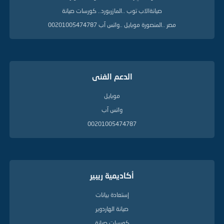
ي
صيانةالاب توب ..المازربورد.. كورسات صيانة
ل
ة
مصر ..المنصورة موبايل ..واتس آب 00201005474787
الدعم الفنى
موبايل
واتس آب
00201005474787
أكاديمية ريبير
إستعادة بيانات
صيانة الهاردوير
كورسات صيانة