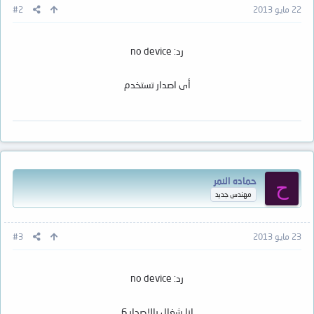
22 مايو 2013
#2
رد: no device
أى اصدار تستخدم
حماده النمر
ح
مهندس جديد
23 مايو 2013
#3
رد: no device
انا شغال بالاصدار 6