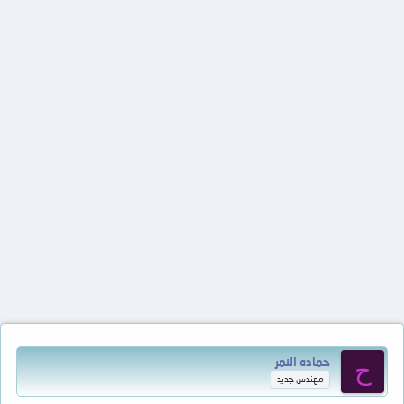
حماده النمر
ح
مهندس جديد