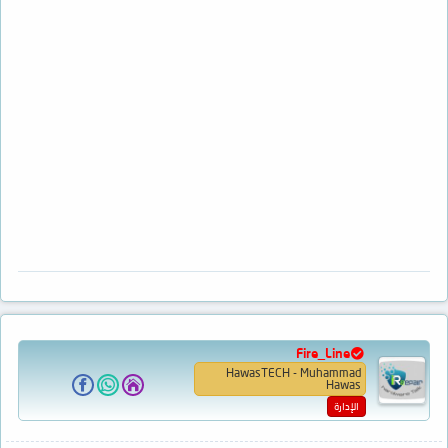
Fire_Line
HawasTECH - Muhammad
Hawas
الإدارة