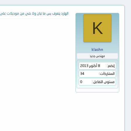
الهارد يتعرف بس ما تبان ولا شي من موديلات على 
K
klashn
مهندس جديد
إنضم
8 أكتوبر 2013
المشاركات
34
مستوى التفاعل
0