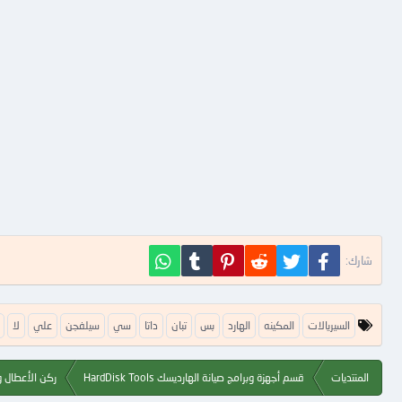
فيسبوك
تويتر
Reddit
Pinterest
Tumblr
WhatsApp
شارك:
ا
السيريالات
المكينه
الهارد
بس
تبان
داتا
سي
سيلفجن
علي
لا
ل
ك
ل
المنتديات
قسم أجهزة وبرامج صيانة الهارديسك HardDisk Tools
ركن الأعطال و
م
ا