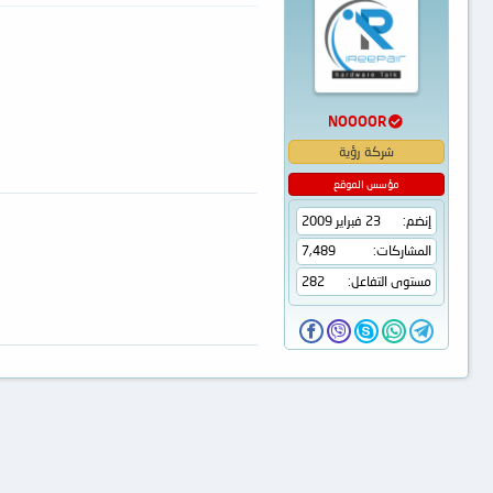
NOOOOR
شركة رؤية
مؤسس الموقع
إنضم
23 فبراير 2009
المشاركات
7,489
مستوى التفاعل
282