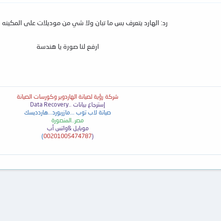
رد: الهارد يتعرف بس ما تبان ولا شي من موديلات على المكينه 
ارفع لنا صورة يا هندسة
شركة رؤية لصيانة الهاردوير وكورسات الصيانة
إسترجاع بيانات ..
Data Recovery
صيانة لاب توب ...مازربورد...هاردديسك
مصر..المنصورة
موبايل &واتس أب
)
00201005474787
(