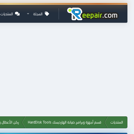
المجلة
المنتديات
المنتديات
قسم أجهزة وبرامج صيانة الهارديسك HardDisk Tools
ركن الأعطال و