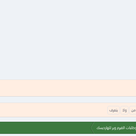
من
ولا
يتعرف
طلبات الفيرم وير للهارديسك