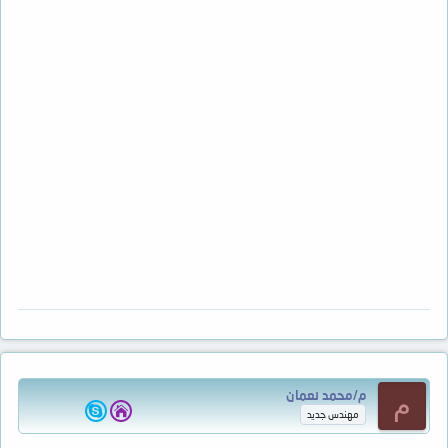
م/محمد نعمان
م
مهندس جديد