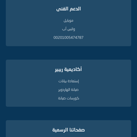
الدعم الفنى
موبايل
واتس آب
00201005474787
أكاديمية ريبير
إستعادة بيانات
صيانة الهاردوير
كورسات صيانة
صفحاتنا الرسمية