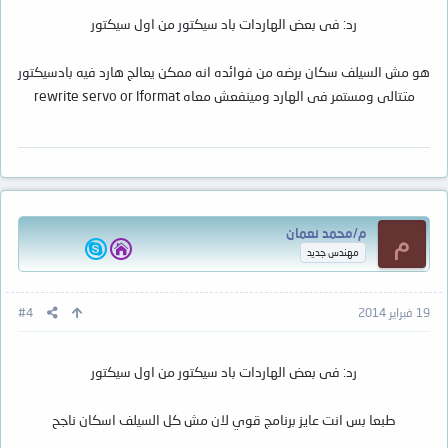
رد: فى بعض الهاردات باد سيكتور من اول سيكتور
هو مش السيلف سكان برضه من فوائده انه ممكن يعالج هارد فيه بادسيكتور
متتالى ومستمر فى الهارد ومينفعش معاه rewrite servo or lformat
م/محمد نعمان
م
مهندس جديد
19 فبراير 2014
#4
رد: فى بعض الهاردات باد سيكتور من اول سيكتور
طبعا بس انت عايز برنامج قوي لان مش كل السيلف اسكان ناجح