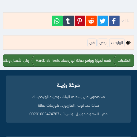
فيسبوك
تويتر
Reddit
Pinterest
Tumblr
WhatsApp
شارك:
ا
الهاردات
بعض
في
ل
ك
ل
المنتديات
قسم أجهزة وبرامج صيانة الهارديسك HardDisk Tools
ركن الأعطال وطلبات ا
م
ا
ت
ا
شركة رؤيــة
ل
د
ل
متخصصون في إستعادة البيانات وصيانة الهاردديسك
ي
صيانةالاب توب ..المازربورد.. كورسات صيانة
ل
ة
مصر ..المنصورة موبايل ..واتس آب 00201005474787