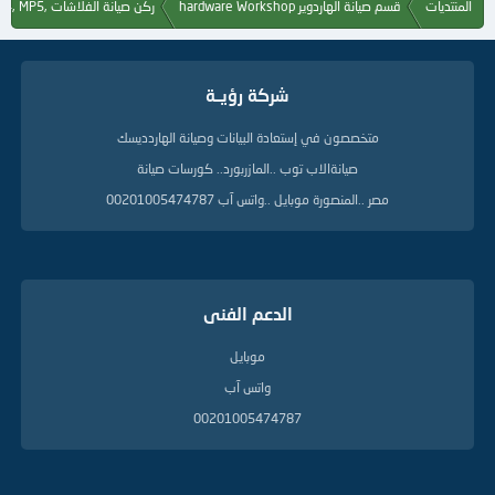
المنتديات
قسم صيانة الهاردوير hardware Workshop
ركن صيانة الفلاشات ,Flash, MP3, MP4, MP5
م
ا
ت
ا
شركة رؤيــة
ل
د
ل
متخصصون في إستعادة البيانات وصيانة الهاردديسك
ي
صيانةالاب توب ..المازربورد.. كورسات صيانة
ل
ة
مصر ..المنصورة موبايل ..واتس آب 00201005474787
الدعم الفنى
موبايل
واتس آب
00201005474787