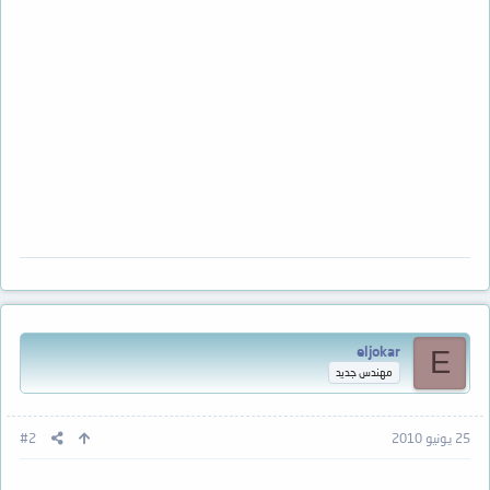
eljokar
E
مهندس جديد
25 يونيو 2010
#2