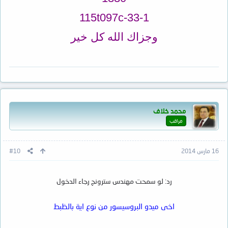
115t097c-33-1
وجزاك الله كل خير
محمد خلاف
مراقب
16 مارس 2014
#10
رد: لو سمحت مهندس سترونج رجاء الدخول
اخى ميدو البروسيسور من نوع اية بالظبط