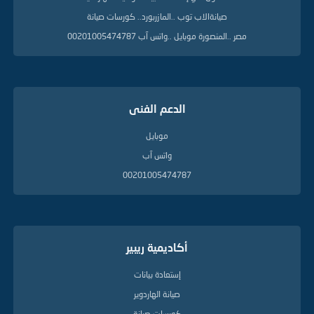
ي
صيانةالاب توب ..المازربورد.. كورسات صيانة
ل
ة
مصر ..المنصورة موبايل ..واتس آب 00201005474787
الدعم الفنى
موبايل
واتس آب
00201005474787
أكاديمية ريبير
إستعادة بيانات
صيانة الهاردوير
كورسات صيانة