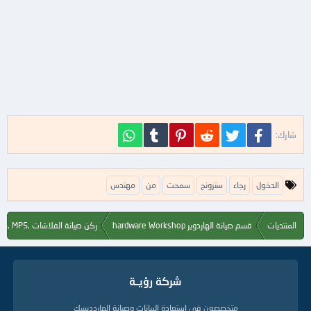
فيسبوك
تويتر
Reddit
Pinterest
Tumblr
WhatsApp
شارك:
ا
الدخول
رجاء
سترونج
سمحت
من
مهندس
ل
ك
ل
المنتديات
قسم صيانة الهاردوير hardware Workshop
ركن صيانة الفلاشات ,Flash, MP3, MP4, MP5
م
ا
ت
ا
شركة رؤيــة
ل
د
ل
متخصصون في إستعادة البيانات وصيانة الهاردديسك