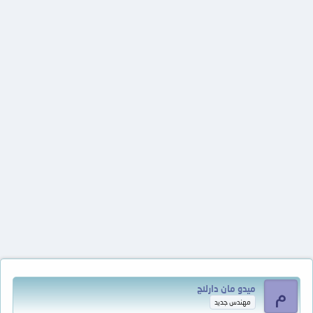
ميدو مان دارلنج
م
مهندس جديد