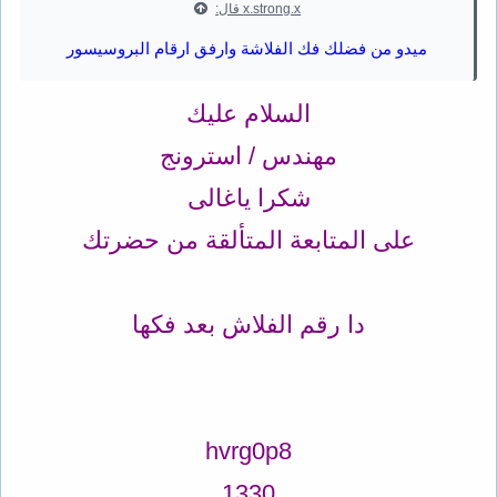
x.strong.x قال:
ميدو من فضلك فك الفلاشة وارفق ارقام البروسيسور
السلام عليك
مهندس / استرونج
شكرا ياغالى
على المتابعة المتألقة من حضرتك
دا رقم الفلاش بعد فكها
hvrg0p8
1330