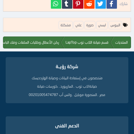
فيسبوك
تويتر
Reddit
Pinterest
Tumblr
WhatsApp
شارك:
ا
البيوس
ايسي
صورة
علي
مشكلة
ل
ك
ل
المنتديات
قسم صيانة اللاب توب LapTop
ركن الأعطال وطلبات الملفات وفك الباسور
م
ا
ت
ا
شركة رؤيــة
ل
د
ل
متخصصون في إستعادة البيانات وصيانة الهاردديسك
ي
صيانةالاب توب ..المازربورد.. كورسات صيانة
ل
ة
مصر ..المنصورة موبايل ..واتس آب 00201005474787
الدعم الفنى