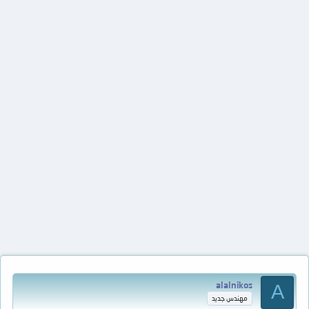
alalnikos
A
مهندس جديد