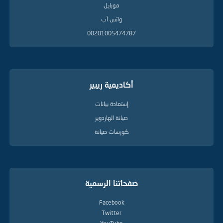
موبايل
واتس آب
00201005474787
أكاديمية ريبير
إستعادة بيانات
صيانة الهاردوير
كورسات صيانة
صفحاتنا الرسمية
Facebook
Twitter