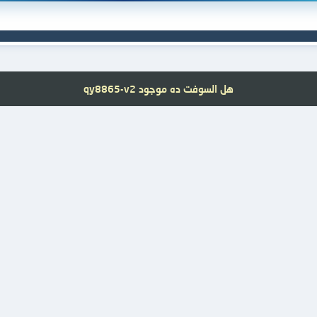
هل السوفت ده موجود qy8865-v2