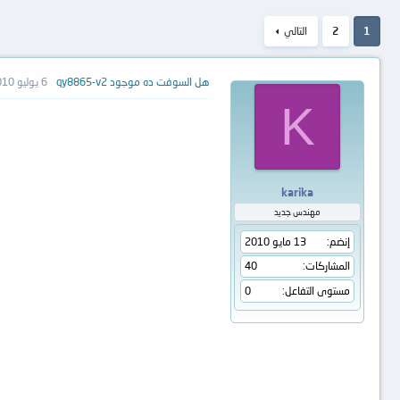
1
2
التالي
هل السوفت ده موجود qy8865-v2
6 يوليو 2010
K
karika
مهندس جديد
إنضم
13 مايو 2010
المشاركات
40
مستوى التفاعل
0