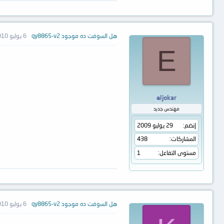
هل السوفت ده موجود qy8865-v2
6 يوليو 2010
E
eljokar
مهندس جديد
إنضم
29 يوليو 2009
المشاركات
438
مستوى التفاعل
1
هل السوفت ده موجود qy8865-v2
6 يوليو 2010