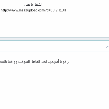
اتفضل يا بطل
http://www.megaupload.com/?d=E3J2H13H
برافو يا أمير جرب اخى الفاضل السوفت ووافينا بالنتيج