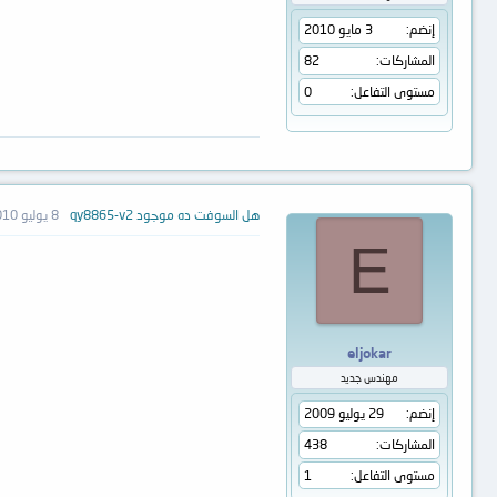
إنضم
3 مايو 2010
المشاركات
82
مستوى التفاعل
0
هل السوفت ده موجود qy8865-v2
8 يوليو 2010
E
eljokar
مهندس جديد
إنضم
29 يوليو 2009
المشاركات
438
مستوى التفاعل
1