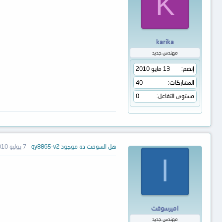
K
karika
مهندس جديد
إنضم
13 مايو 2010
المشاركات
40
مستوى التفاعل
0
هل السوفت ده موجود qy8865-v2
7 يوليو 2010
ا
اميرسوفت
مهندس جديد