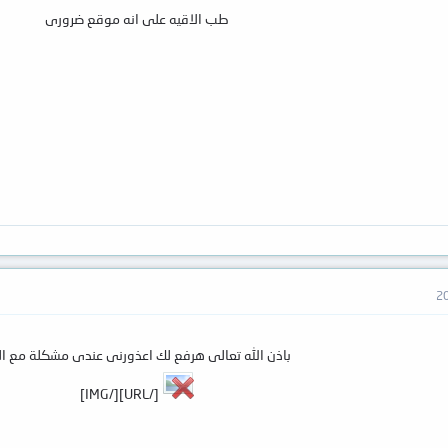
طب الاقيه على انه موقع ضرورى
باذن الله تعالى هرفع لك اعذورنى عندى مشكلة مع الن
[/URL][/IMG]