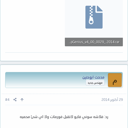
ChipGenius_v4_00_0029_ 2014.rar
201.2 KB · المشاهدات: 89
مدحت ابوحنين
م
مهندس جديد
29 أكتوبر 2014
#4
رد: فلاشه سوني فايو لاتقبل فورمات ولا اي شئ محميه