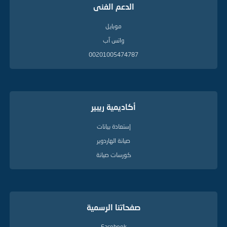
الدعم الفنى
موبايل
واتس آب
00201005474787
أكاديمية ريبير
إستعادة بيانات
صيانة الهاردوير
كورسات صيانة
صفحاتنا الرسمية
Facebook