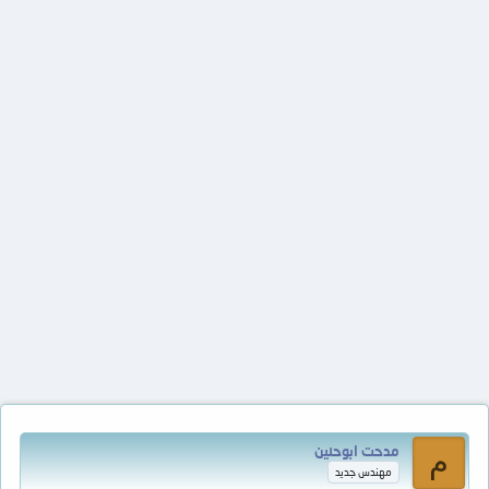
مدحت ابوحنين
م
مهندس جديد