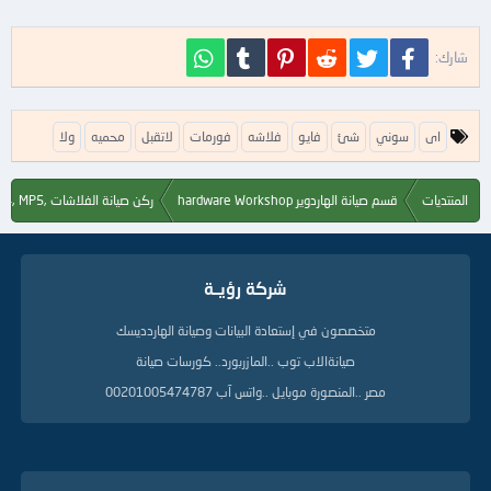
فيسبوك
تويتر
Reddit
Pinterest
Tumblr
WhatsApp
شارك:
ا
اى
سوني
شئ
فايو
فلاشه
فورمات
لاتقبل
محميه
ولا
ل
ك
ل
المنتديات
قسم صيانة الهاردوير hardware Workshop
ركن صيانة الفلاشات ,Flash, MP3, MP4, MP5
م
ا
ت
ا
شركة رؤيــة
ل
د
ل
متخصصون في إستعادة البيانات وصيانة الهاردديسك
ي
صيانةالاب توب ..المازربورد.. كورسات صيانة
ل
ة
مصر ..المنصورة موبايل ..واتس آب 00201005474787