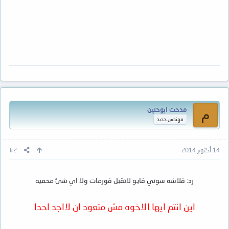
مدحت ابوحنين
م
مهندس جديد
14 أكتوبر 2014
#2
رد: فلاشه سوني فايو لاتقبل فورمات ولا اي شئ محميه
اين انتم ايها الاخوه مش متعود ان لااجد احدا