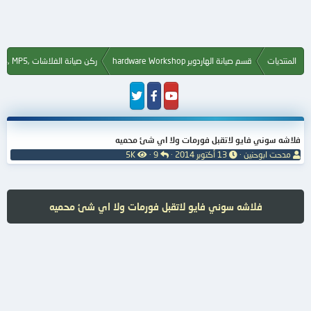
المنتديات
قسم صيانة الهاردوير hardware Workshop
ركن صيانة الفلاشات ,Flash, MP3, MP4, MP5
فلاشه سوني فايو لاتقبل فورمات ولا اي شئ محميه
ب
ت
ا
ا
مدحت ابوحنين
13 أكتوبر 2014
9
5K
ا
ا
ل
ل
د
ر
ر
م
ئ
ي
د
ش
ا
خ
و
ا
فلاشه سوني فايو لاتقبل فورمات ولا اي شئ محميه
ل
ا
د
ه
م
ل
د
و
ب
ا
ض
د
ت
و
ء
ع