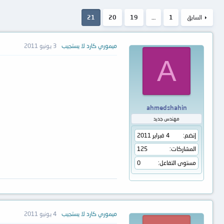
السابق
1
…
19
20
21
ميموري كارد لا يستجيب
3 يونيو 2011
A
ahmedshahin
مهندس جديد
إنضم
4 فبراير 2011
المشاركات
125
مستوى التفاعل
0
ميموري كارد لا يستجيب
4 يونيو 2011