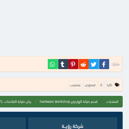
فيسبوك
تويتر
Reddit
Pinterest
Tumblr
WhatsApp
شارك:
ا
كارد
لا
ميمورى
يستجيب
ل
ك
ل
المنتديات
قسم صيانة الهاردوير hardware Workshop
ركن صيانة الفلاشات ,Flash, MP3, MP4, MP5
م
ا
ت
ا
ل
شركة رؤيــة