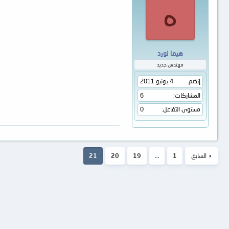
ه
هيما لورد
مهندس جديد
إنضم
4 يونيو 2011
المشاركات
6
مستوى التفاعل
0
السابق
1
…
19
20
21