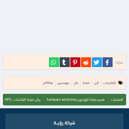
فيسبوك
تويتر
Reddit
Pinterest
Tumblr
WhatsApp
شارك:
ا
الفلاشات
الى
فقط
كل
مهندسين
هاااااام
ل
ك
ل
المنتديات
قسم صيانة الهاردوير hardware Workshop
ركن صيانة الفلاشات ,Flash, MP3, MP4, MP5
م
ا
ت
ا
شركة رؤيــة
ل
د