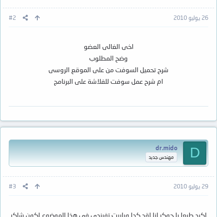
26 يوليو 2010
#2
اخى الغالى العضو
وضح المطلوب
شرح تحميل السوفت من على الموقع الروسى
ام شرح عمل سوفت للفلاشة على البرنامج
dr.mido
D
مهندس جديد
29 يوليو 2010
#3
اكيد طبعا يا جوكر انا اقد كدا وياريت تفيندي فى هذا الموضوع اكون شاكر