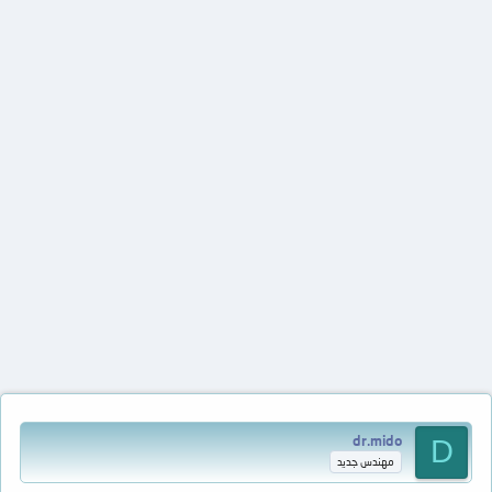
dr.mido
D
مهندس جديد