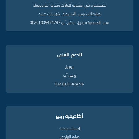
ل
متخصصون في إستعادة البيانات وصيانة الهاردديسك
ي
صيانةالاب توب ..المازربورد.. كورسات صيانة
ل
ة
مصر ..المنصورة موبايل ..واتس آب 00201005474787
الدعم الفنى
موبايل
واتس آب
00201005474787
أكاديمية ريبير
إستعادة بيانات
صيانة الهاردوير