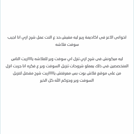
اخوانى الاعز فى اكاديمة ربير ليه مفيش حد ع النت عمل شرح ازي انا اجيب
سوفت فلاشه
ليه ميكونش فى شرح ازي تنزل اي سوفت وير للفلاشه يااااريت الناس
المتخصصين فى ذلك يعملو شروحات تنزيل السوفت وير ع فكره انا جربت انزل
من على موقع فلاش بوت بس معرفتش ياااااريت شرح مفصل لتنزيل
السوفت وير وجزكم الله كل الخير