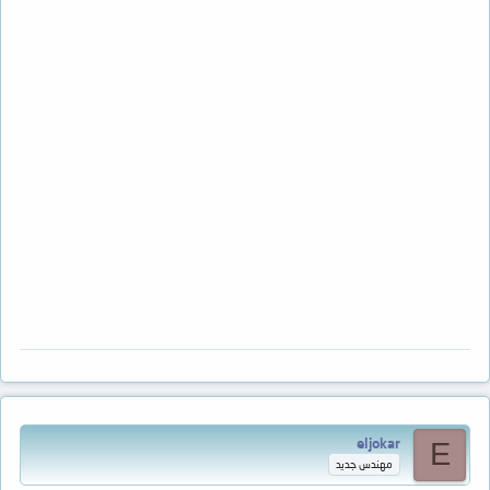
eljokar
E
مهندس جديد