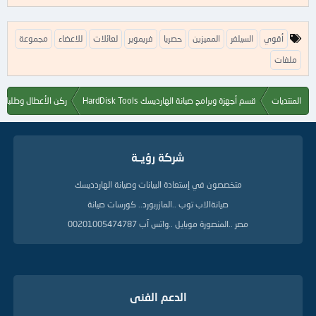
ا
أقوي
السيلفر
المميزين
حصريا
فريموير
لعائلات
للاعضاء
مجموعة
ل
ك
ملفات
ل
م
ا
المنتديات
قسم أجهزة وبرامج صيانة الهارديسك HardDisk Tools
ركن الأعطال وطلبات ا
ت
ا
ل
د
شركة رؤيــة
ل
ي
متخصصون في إستعادة البيانات وصيانة الهاردديسك
ل
ة
صيانةالاب توب ..المازربورد.. كورسات صيانة
مصر ..المنصورة موبايل ..واتس آب 00201005474787
الدعم الفنى