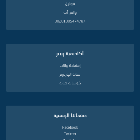
موبايل
واتس آب
00201005474787
أكاديمية ريبير
إستعادة بيانات
صيانة الهاردوير
كورسات صيانة
صفحاتنا الرسمية
Facebook
Twitter