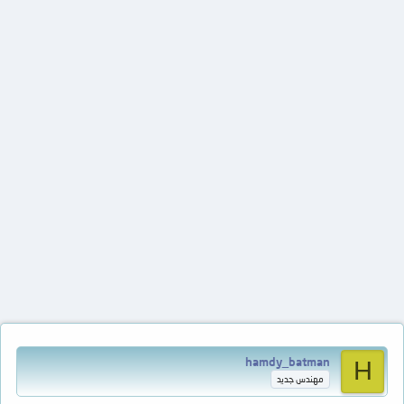
hamdy_batman
H
مهندس جديد