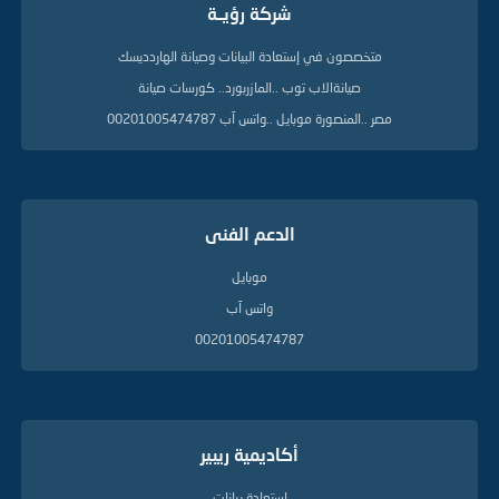
د
شركة رؤيــة
ل
ي
متخصصون في إستعادة البيانات وصيانة الهاردديسك
ل
ة
صيانةالاب توب ..المازربورد.. كورسات صيانة
مصر ..المنصورة موبايل ..واتس آب 00201005474787
الدعم الفنى
موبايل
واتس آب
00201005474787
أكاديمية ريبير
إستعادة بيانات