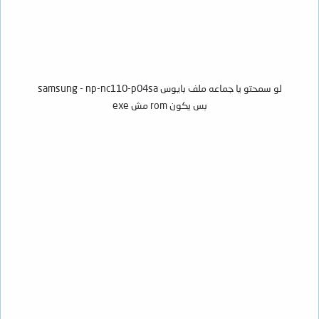
لو سمحتو يا جماعه ملف بايوس samsung - np-nc110-p04sa
بس يكون rom مش exe​