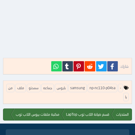
فيسبوك
تويتر
Reddit
Pinterest
Tumblr
WhatsApp
شارك:
ا
-
np-nc110-p04sa
samsung
بايوس
جماعه
سمحتو
ملف
من
ل
يا
ك
ل
م
ا
المنتديات
قسم صيانة اللاب توب LapTop
مكتبة ملفات بيوس اللاب توب
ت
ا
ل