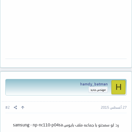
hamdy_batman
H
مهندس جديد
27 أغسطس 2015
#2
رد: لو سمحتو يا جماعه ملف بايوس samsung - np-nc110-p04sa