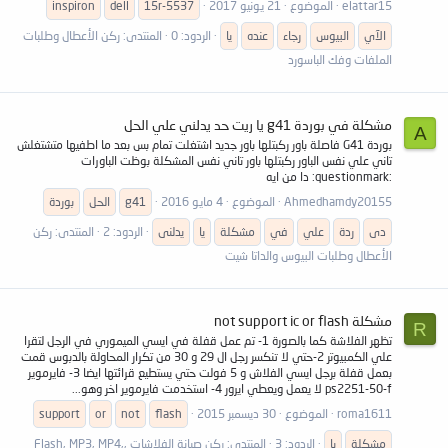
elattar15
الموضوع
21 يونيو 2017
15r-5537
dell
inspiron
الآي
البيوس
رجاء
عنده
يا
الردود: 0
المنتدى:
ركن الأعطال وطلبات
الملفات وفك الباسورد
مشكلة في بوردة g41 يا ريت حد يدلني علي الحل
A
بوردة G41 فاصلة باور ركبتلها باور جديد اشتغلت تمام بس بعد ما اطفيها متشتغلش
تاني علي نفس الباور ركبتلها باور تاني نفس المشكلة بوظت الباورات
:questionmark: دا من ايه
Ahmedhamdy20155
الموضوع
4 مايو 2016
g41
الحل
بوردة
دى
ردة
علي
في
مشكلة
يا
يدلنى
الردود: 2
المنتدى:
ركن
الأعطال وطلبات البيوس والداتا شيت
مشكلة not support ic or flash
R
تظهر الفلاشة كما بالصورة 1- تم عمل قفلة في ايسي الميموري في الرجل لتقرا
علي الكمبيوتر 2-حتي لا تنكسر رجل ال 29 و 30 من تكرار المحاولة بالدبوس قمت
بعمل قفلة برجل ايسي الفلاش و 5 فولت حتي يستطيع قرائتها ايضا 3- فايرموير
ps2251-50-f لا يعمل ويعطي ايرور 4- استخدمت فايرموير اخر وهو...
roma1611
الموضوع
30 ديسمبر 2015
flash
not
or
support
مشكلة
يا
الردود: 3
المنتدى:
ركن صيانة الفلاشات ,Flash, MP3, MP4,