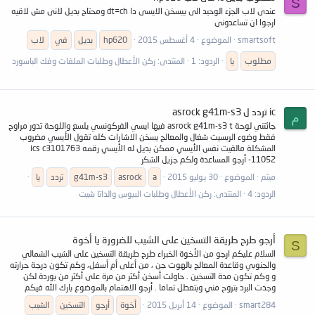
S
عندى لاب الجزء الوحيد الى بيسخن الايسى دا dt=ch ومحتاج بديل لانى مش لاقيه
ارجوا ان تساعدونى
smartsoft
الموضوع
4 أغسطس 2015
hp620
بديل
في
لاب
مطلوب
يا
الردود: 1
المنتدى:
ركن الأعطال وطلبات الملفات وفك الباسورد
ic تردد ل asrock g41m-s3
م
جائتني لوحة asrock g41m-s3 t فيها ايسي الفركونسي يلسع واللوحة تدور مراوح
فقط وضوء الريسيت شغال والمعالج يسخن الاشارات كله تقول الأيسي مضروب
المشكلة مالقيت نفس الأيسي ممكن بديل له الأيسي رقمه ics c3101763
-11052 أرجو المساعدة ولكم جزيل الشكر
ميثم
الموضوع
30 يوليو 2015
a
asrock
g41m-s3
تردد
يا
الردود: 4
المنتدى:
ركن الأعطال وطلبات البيوس والداتا شيت
أرجو طرح طريقة التسخين على الشيب للضرورة يا أخوة
S
السلام عليكم ارجو من الأخوة الخبراء طرح طريقة التسخين على الشيب الشمالي
والجنوبي وقاعدة المعالج بالهوت جن ، من أعلى أم أسفل، وكم تكون درجة حرارته
و وكم تكون مدة التسخين . حاولت أسخن أكثر من مرة على أكثر من بوردة لكن
وجدت البرد بتروح مني وبتعطل تماما . أرجو الاهتمام بالموضوع بارك الله فيكم
smart284
الموضوع
14 أبريل 2015
أخوة
أرجو
التسخين
الشيب