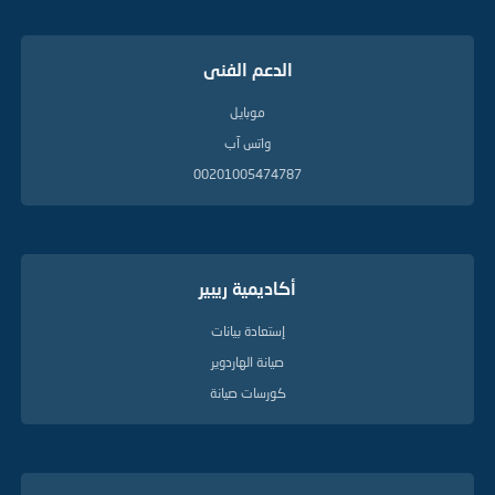
الدعم الفنى
موبايل
واتس آب
00201005474787
أكاديمية ريبير
إستعادة بيانات
صيانة الهاردوير
كورسات صيانة