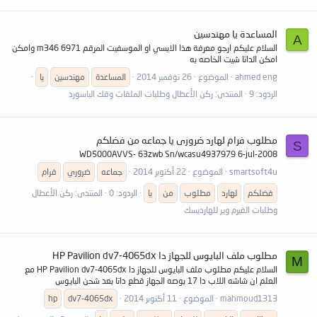
المساعدة يا مهندسين
A
السلام عليكم ارجو معرفة هذا الايسي او الموسفيت المرقم m346 6971 وامكن
امكن الداتا شيت الخاصه به
ahmed eng
الموضوع
26 نوفمبر 2014
المساعدة
مهندسين
يا
الردود: 9
المنتدى:
ركن الأعطال وطلبات الملفات وفك الباسورد
مطلوب فرام لهارد ضرورى يا جماعه من فضلكم
S
WD5000AVVS- 63zwb Sn/wcasu4937979 6-jul-2008
smartsoft4u
الموضوع
22 أكتوبر 2014
جماعه
ضروري
فرام
فضلكم
لهارد
مطلوب
من
يا
الردود: 0
المنتدى:
ركن الأعطال
وطلبات الفيرم وير للهارديسك
مطلوب ملف البايوس للجهاز دا HP Pavilion dv7-4065dx
M
السلام عليكم مطلوب ملف البايوس للجهاز دا HP Pavilion dv7-4065dx مع
العلم ان شاشه اللاب دا 17 بوصه الجهاز قطع داتا بعد شحن البايوس
mahmoud1313
الموضوع
11 أكتوبر 2014
dv7-4065dx
hp