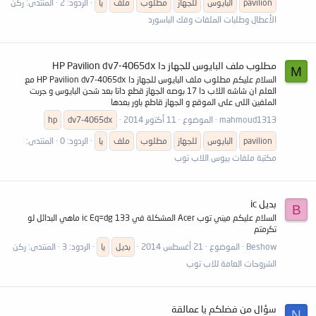
pavilion
البايوس
للجهاز
مطلوب
ملف
يا
الردود: 2
المنتدى:
ركن
الأعطال وطلبات الملفات وفك الباسورد
مطلوب ملف البايوس للجهاز دا HP Pavilion dv7-4065dx
M
السلام عليكم مطلوب ملف البايوس للجهاز دا HP Pavilion dv7-4065dx مع
العلم ان شاشه اللاب دا 17 بوصه الجهاز قطع داتا بعد شحن البايوس و جربت
الملفين اللى على الموقع و الجهاز قاطع باور بعدها
mahmoud1313
الموضوع
11 أكتوبر 2014
dv7-4065dx
hp
pavilion
البايوس
للجهاز
مطلوب
ملف
يا
الردود: 0
المنتدى:
مكتبة ملفات بيوس اللاب توب
بديل ic
B
السلام عليكم ميني توب Acer المشكلة في ic Eq=dg 133 ماهي البدائل لو
تكرمتم
Beshow
الموضوع
21 أغسطس 2014
بديل
يا
الردود: 3
المنتدى:
ركن
الشروحات العامة للاب توب
سؤال من فضلكم يا عمالقة
N