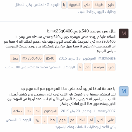
طرح
طريقة
علي
للضرورة
يا
الردود: 2
المنتدى:
ركن الأعطال
وطلبات البيوس والداتا شيت
خلل في مبرمجة g540 مع ic mx25q6406
M
السلام عليكم يوجد عندي مبرمجة جينيس 540 وعندي مشكلة في برمج ic
mx25q6406 في المبرمجة عند تحديد النوع ياعرف على حجم الملف انه 4 ميجا مع
انه الحجم يجب ان يكون 8 ميجا فهل من حل للمشكلة هل يوجد تحديث للمبرمجة
تحياتي للجميع
mskmousa
الموضوع
15 مارس 2015
g540
mx25q6406
حمل
في
مبرمجة
مع
يا
الردود: 1
المنتدى:
مكتبة ملفات بيوس اللاب توب
يا جماعة لماذا لم يرد أحد على هذا الموضوع مع انه مهم جدا
M
لقد اخبرتكم مسبقا انى اشتريت باور اللاب توب الذى يستخدم فى كشف أعطال
اللاب احتاج لشرح له ضرورى جدا لأنى الى الأن لم استخدمه أرجوا من المهندسين
الذين يستخدمون هذا الباور افادتى وشكرا
masry2007
الموضوع
20 يناير 2015
الموضوع
انه
جدا
جماعة
علي
لدي
لم
لماذا
مع
مهم
هذا
يا
يرد
الردود: 1
المنتدى:
ركن الأعطال وطلبات الملفات وفك الباسورد