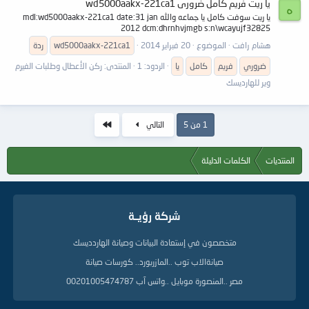
يا ريت فريم كامل ضرورى wd5000aakx-221ca1
ه
يا ريت سوفت كامل يا جماعه والله mdl:wd5000aakx-221ca1 date:31 jan
2012 dcm:dhrnhvjmgb s:n\wcayujf32825
هشام رافت
الموضوع
20 فبراير 2014
wd5000aakx-221ca1
ردة
ضروري
فريم
كامل
يا
الردود: 1
المنتدى:
ركن الأعطال وطلبات الفيرم
وير للهارديسك
الاخير
1 من 5
التالي
المنتديات
الكلمات الدليلة
شركة رؤيــة
متخصصون في إستعادة البيانات وصيانة الهاردديسك
صيانةالاب توب ..المازربورد.. كورسات صيانة
مصر ..المنصورة موبايل ..واتس آب 00201005474787