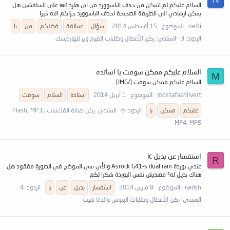
السلام عليكم لم اتمكن من حدف الباسوورد من اي هارد wd على السلفشين هل
يمكن ارشادي الى الطريقة الصحيحة احدف الباسوورد جزاكم الله خيرا
nefli
الموضوع
15 أغسطس 2014
سؤال
عمالقة
فضلكم
من
يا
الردود: 3
المنتدى:
ركن الأعطال وطلبات الفيرم وير للهارديسك
السلام عليكم ممكن سوفت يا اساتذة
M
السلام عليكم ممكن سوفت [/IMG]
mostafashlivert
الموضوع
1 أبريل 2014
استاذة
السلام
سوفت
عليكم
ممكن
يا
الردود: 6
المنتدى:
ركن صيانة الفلاشات ,Flash, MP3,
MP4, MP5
استفسار عن بديل ic
R
عندي بوردة Asrock G41-s dual ram والأي سي الموضح في الصورة مفقود هل
هناك بديل له؟ معنديش نفس البوردة شكرا لكم
raidsh
الموضوع
8 مارس 2014
استفسار
بديل
عن
يا
الردود: 4
المنتدى:
ركن الأعطال وطلبات البيوس والداتا شيت