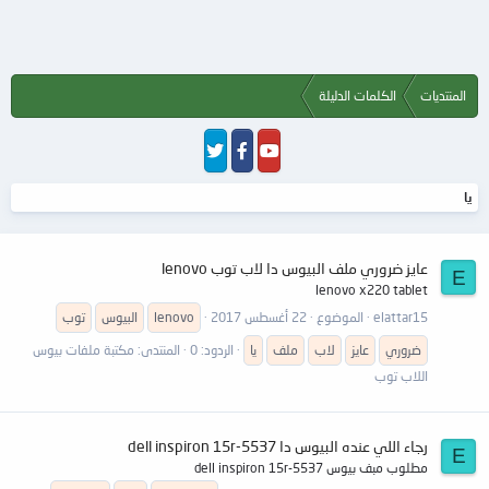
المنتديات
الكلمات الدليلة
يا
عايز ضروري ملف البيوس دا لاب توب lenovo
E
lenovo x220 tablet
elattar15
الموضوع
22 أغسطس 2017
lenovo
البيوس
توب
ضروري
عايز
لاب
ملف
يا
الردود: 0
المنتدى:
مكتبة ملفات بيوس
اللاب توب
رجاء اللي عنده البيوس دا dell inspiron 15r-5537
E
مطلوب مبف بيوس dell inspiron 15r-5537