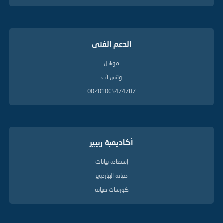
الدعم الفنى
موبايل
واتس آب
00201005474787
أكاديمية ريبير
إستعادة بيانات
صيانة الهاردوير
كورسات صيانة