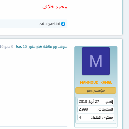
محمد خلاف
ا
zakariyaelabd
ل
ت
ف
ا
ع
سوفت وير فلاشة كينج ستون 16 جيجا
6 مايو 2016
ل
M
ا
ت
:
MAHMOUD_KAMEL
مؤسسي ريبير
إنضم
27 أبريل 2010
المشاركات
2,998
مستوى التفاعل
4