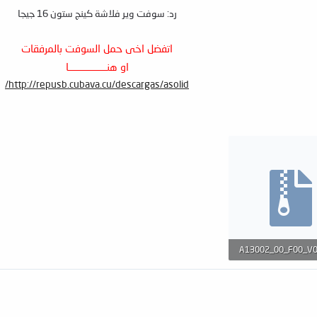
رد: سوفت وير فلاشة كينج ستون 16 جيجا
اتفضل اخى حمل السوفت بالمرفقات
او هنــــــــــــــــــا
http://repusb.cubava.cu/descargas/asolid/
A13002_00_F00_V0