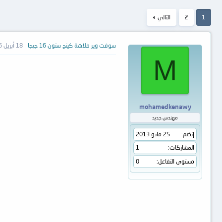
1
2
التالي
سوفت وير فلاشة كينج ستون 16 جيجا
18 أبريل 2016
M
mohamedkenawy
مهندس جديد
إنضم
25 مايو 2013
المشاركات
1
مستوى التفاعل
0