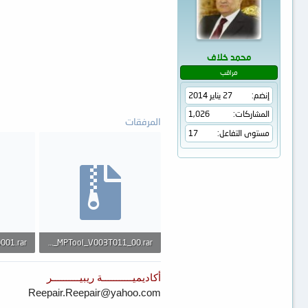
محمد خلاف
مراقب
إنضم
27 يناير 2014
المشاركات
1,026
المرفقات
مستوى التفاعل
17
001.rar
UFD_MPTool_V003T011_00.rar
1.8 MB · المشاهدات: 415
1.5 MB · المشاهدات: 377
أكاديميـــــــــــة ريبيــــــــــر
Reepair.Reepair@yahoo.com