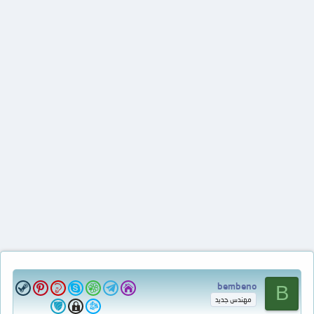
bembeno
B
مهندس جديد