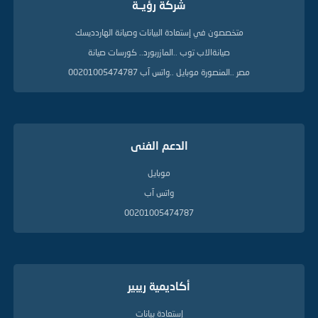
شركة رؤيــة
ل
د
ل
متخصصون في إستعادة البيانات وصيانة الهاردديسك
ي
صيانةالاب توب ..المازربورد.. كورسات صيانة
ل
ة
مصر ..المنصورة موبايل ..واتس آب 00201005474787
الدعم الفنى
موبايل
واتس آب
00201005474787
أكاديمية ريبير
إستعادة بيانات